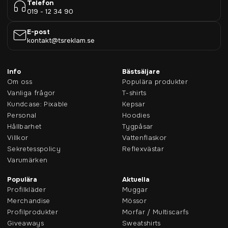
Telefon
019 - 12 34 90
E-post
kontakt@tsreklam.se
Info
Bästsäljare
Om oss
Populära produkter
Vanliga frågor
T-shirts
Kundcase: Pixable
Kepsar
Personal
Hoodies
Hållbarhet
Tygpåsar
Villkor
Vattenflaskor
Sekretesspolicy
Reflexvästar
Varumärken
Populära
Aktuella
Profilkläder
Muggar
Merchandise
Mössor
Profilprodukter
Morfar / Multiscarfs
Giveaways
Sweatshirts