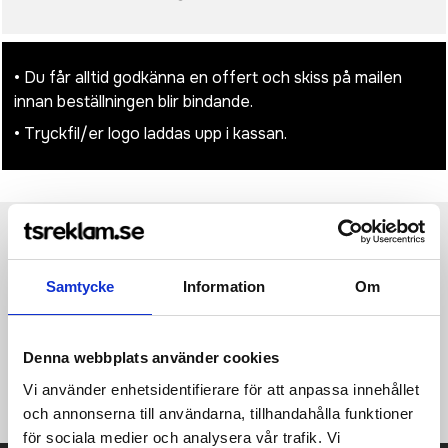
• Du får alltid godkänna en offert och skiss på mailen
innan beställningen blir bindande.
• Tryckfil/er logo laddas upp i kassan.
Produktinformation
Specifikationer
Pristabell
Recensioner
(
954
st)
Samtycke
Information
Om
·100% Cotton, brushed and washed ·Vintage styling ·Low
profile 6 panel design ·Soft unstructured crown ·Pre-curved
peak ·Stitched ventilation eyelets ·Self fabric strap with brass
Denna webbplats använder cookies
effect buckle ·TearAway label for ease of rebranding ·Also
available in adult size B655 (067.69).
Vi använder enhetsidentifierare för att anpassa innehållet
och annonserna till användarna, tillhandahålla funktioner
för sociala medier och analysera vår trafik. Vi