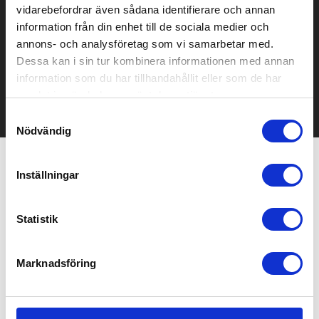
vidarebefordrar även sådana identifierare och annan
Prisuppgift på mailen?
information från din enhet till de sociala medier och
annons- och analysföretag som vi samarbetar med.
Kontakta oss här för att få förslag på produkt och pris över
Dessa kan i sin tur kombinera informationen med annan
mailen.
information som du har tillhandahållit eller som de har
Det går också utmärkt att bara ställa frågor!
samlat in när du har använt deras tjänster.
KONTAKTA OSS
Samtyckesval
Nödvändig
Inställningar
Relaterade produkter
Statistik
Bästsäljare
Bra pris
Marknadsföring