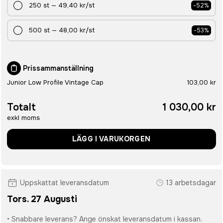
250
st
—
49,40 kr
/st
-
52
%
500
st
—
48,00 kr
/st
-
53
%
Prissammanställning
Junior Low Profile Vintage Cap
103,00 kr
Totalt
1 030,00 kr
exkl moms
LÄGG I VARUKORGEN
Uppskattat leveransdatum
13 arbetsdagar
Tors. 27 Augusti
• Snabbare leverans? Ange önskat leveransdatum i kassan.