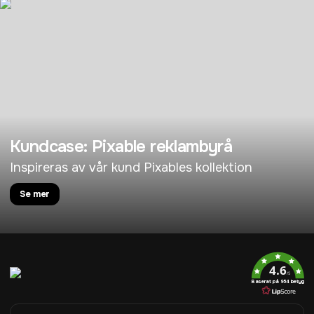
Kundcase: Pixable reklambyrå
Inspireras av vår kund Pixables kollektion
Se mer
4.6
/5
Baserat på 954 betyg