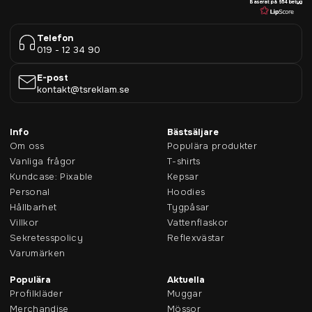
Baserat på 954 betyg
Telefon
019 - 12 34 90
E-post
kontakt@tsreklam.se
Info
Bästsäljare
Om oss
Populära produkter
Vanliga frågor
T-shirts
Kundcase: Pixable
Kepsar
Personal
Hoodies
Hållbarhet
Tygpåsar
Villkor
Vattenflaskor
Sekretesspolicy
Reflexvästar
Varumärken
Populära
Aktuella
Profilkläder
Muggar
Merchandise
Mössor