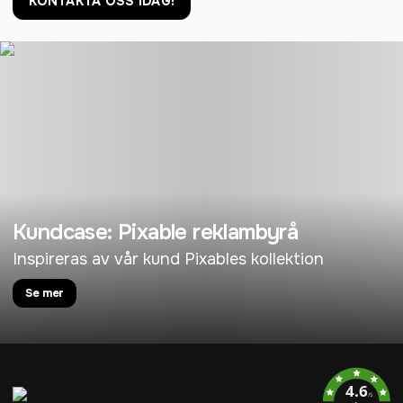
KONTAKTA OSS IDAG!
Kundcase: Pixable reklambyrå
Inspireras av vår kund Pixables kollektion
Se mer
4.6
/5