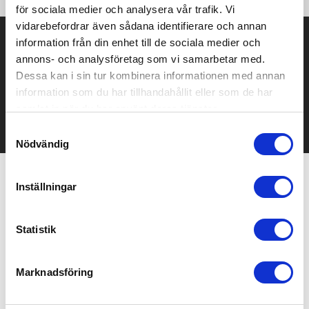
för sociala medier och analysera vår trafik. Vi
vidarebefordrar även sådana identifierare och annan
Prisuppgift på mailen?
information från din enhet till de sociala medier och
annons- och analysföretag som vi samarbetar med.
Kontakta oss här för att få förslag på produkt och pris över
Dessa kan i sin tur kombinera informationen med annan
mailen.
information som du har tillhandahållit eller som de har
Det går också utmärkt att bara ställa frågor!
samlat in när du har använt deras tjänster.
KONTAKTA OSS
Samtyckesval
Nödvändig
Inställningar
Relaterade produkter
Statistik
Bra pris
Marknadsföring