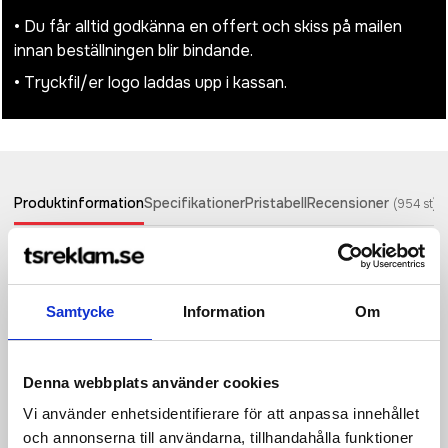
• Du får alltid godkänna en offert och skiss på mailen
innan beställningen blir bindande.
• Tryckfil/er logo laddas upp i kassan.
Produktinformation
Specifikationer
Pristabell
Recensioner
(
954
st)
Medium kraftpapperspåse med vridna handtag. Det är en
hållbar och slitstark förpackningslösning som har gott om
utrymme för en mängd olika artiklar. Den är tillverkad i Europa
Samtycke
Information
Om
av 80 g/m2 ansvarsfullt framställt papper. Kraftpapprets
naturliga och rustika utseende ger en elegant touch till alla
tillfällen. Denna väska, som är perfekt för shopping, presenter
eller evenemang är ett miljövänligt alternativ till
Denna webbplats använder cookies
plastpåsar.Tänk praktiskt och ta samtidigt ett miljömässigt
Vi använder enhetsidentifierare för att anpassa innehållet
ansvar med våra papperspåsar. Storlek: 25 x 11 x 32 cm.
och annonserna till användarna, tillhandahålla funktioner