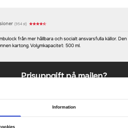
sioner
(
954
st)
ulock från mer hållbara och socialt ansvarsfulla källor. Den
unnen kartong. Volymkapacitet: 500 ml.
Prisuppgift på mailen?
a oss här för att få förslag på produkt och pris över
Det går också utmärkt att bara ställa frågor!
KONTAKTA OSS
Information
cookies