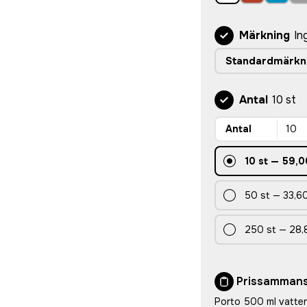
Märkning
In
Standardmärkn
Antal
10 st
Antal
10
st
—
59,0
50
st
—
33,60
250
st
—
28,
Prissammans
Porto 500 ml vatten