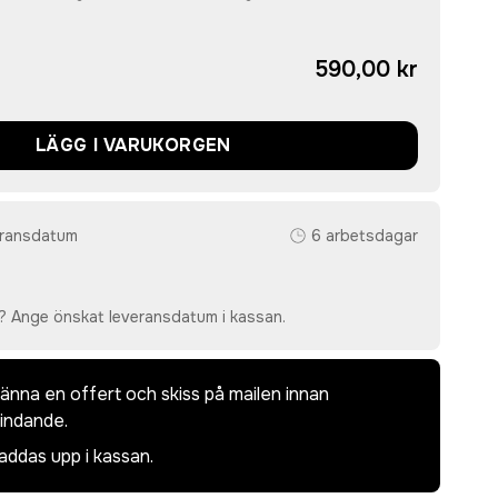
590,00 kr
LÄGG I VARUKORGEN
eransdatum
6 arbetsdagar
? Ange önskat leveransdatum i kassan.
dkänna en offert och skiss på mailen innan
bindande.
laddas upp i kassan.