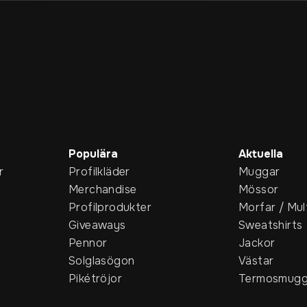
Populära
Aktuella
r
Profilkläder
Muggar
Merchandise
Mössor
Profilprodukter
Morfar / Mul
Giveaways
Sweatshirts
Pennor
Jackor
Solglasögon
Västar
Pikétröjor
Termosmugg