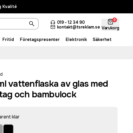
 Kvalité
0
019 - 12 34 90
kontakt@tsreklam.se
Varukorg
Fritid
Företagspresenter
Elektronik
Säkerhet
ed
l vattenflaska av glas med
dtag och bambulock
rent klar