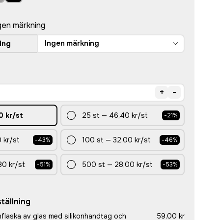
gen märkning
Ingen märkning
ing
+
-
0 kr
/st
25
st
—
46,40 kr
/st
-
21
%
 kr
/st
100
st
—
32,00 kr
/st
-
43
%
-
46
%
80 kr
/st
500
st
—
28,00 kr
/st
-
51
%
-
53
%
tällning
flaska av glas med silikonhandtag och
59,00 kr