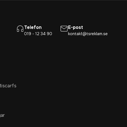
Telefon
E-post
019 - 12 34 90
kontakt@tsreklam.se
tiscarfs
ar