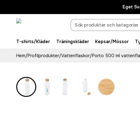
Eget Sv
T-shirts/Kläder
Träningskläder
Kepsar/Mössor
T
Hem
/
Profilprodukter
/
Vattenflaskor
/
Porto 500 ml vattenfl