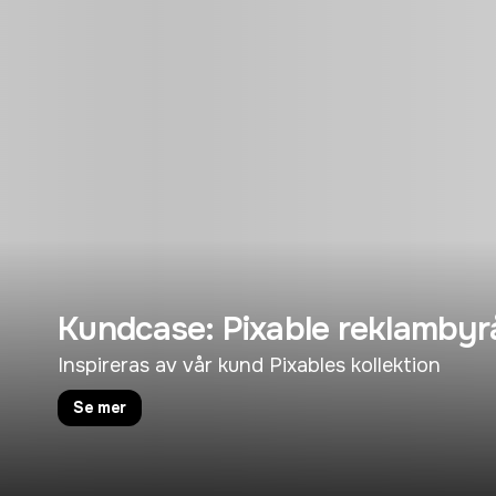
Kundcase: Pixable reklambyr
Inspireras av vår kund Pixables kollektion
Se mer