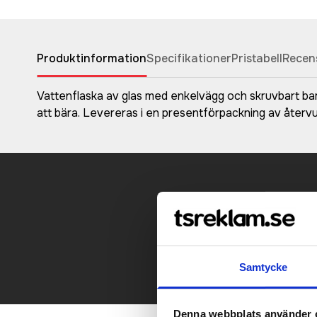
Produktinformation
Specifikationer
Pristabell
Recen
Vattenflaska av glas med enkelvägg och skruvbart bamb
att bära. Levereras i en presentförpackning av återv
Kontakt
Samtycke
Denna webbplats använder 