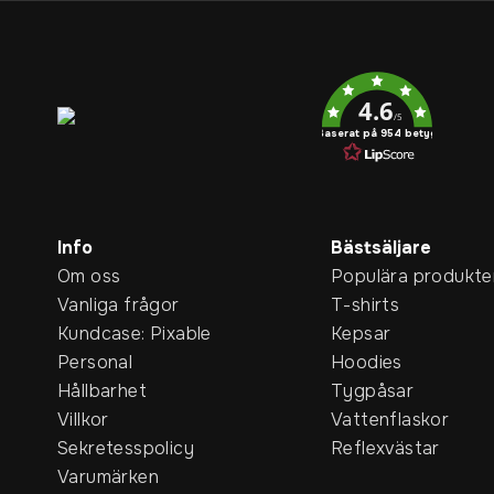
Service rating
4.6
/5
Baserat på 954 betyg
Info
Bästsäljare
Om oss
Populära produkte
Vanliga frågor
T-shirts
Kundcase: Pixable
Kepsar
Personal
Hoodies
Hållbarhet
Tygpåsar
Villkor
Vattenflaskor
Sekretesspolicy
Reflexvästar
Varumärken