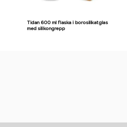
Rec
Tidan 600 ml flaska i borosilikatglas
Sky 
med silikongrepp
åter