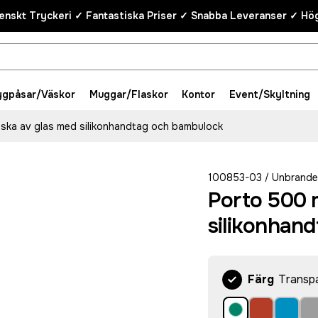
enskt Tryckeri ✓ Fantastiska Priser ✓ Snabba Leveranser ✓ Hög
ygpåsar/Väskor
Muggar/Flaskor
Kontor
Event/Skyltning
aska av glas med silikonhandtag och bambulock
100853-03
Unbrand
/
Porto 500 m
silikonhan
Färg
Transpa