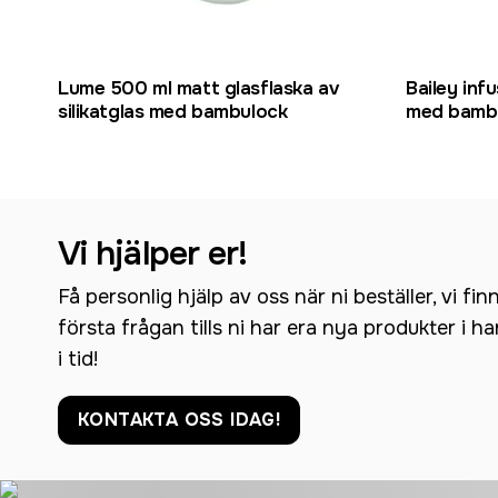
Lume 500 ml matt glasflaska av
Bailey infu
silikatglas med bambulock
med bambu
Vi hjälper er!
Få personlig hjälp av oss när ni beställer, vi fin
första frågan tills ni har era nya produkter i h
i tid!
KONTAKTA OSS IDAG!