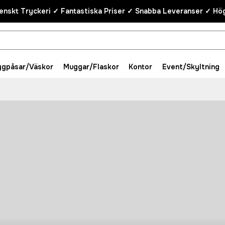
enskt Tryckeri ✓ Fantastiska Priser ✓ Snabba Leveranser ✓ Hög
ygpåsar/Väskor
Muggar/Flaskor
Kontor
Event/Skyltning