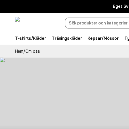
Eget Sv
T-shirts/Kläder
Träningskläder
Kepsar/Mössor
T
Hem
/
Om oss