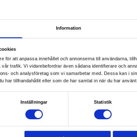
r Garanti
e från våra
Information
lning från första frågan
 handen, redo att delas ut!
cookies
e för att anpassa innehållet och annonserna till användarna, tillh
BESTÄLLNING!
vår trafik. Vi vidarebefordrar även sådana identifierare och anna
nnons- och analysföretag som vi samarbetar med. Dessa kan i sin
har tillhandahållit eller som de har samlat in när du har använt 
En leverans av Fa
Garanti
Inställningar
Statistik
Vi vet att det brådskar oc
för att ni ska kunna visa 
eventet, även de gånger d