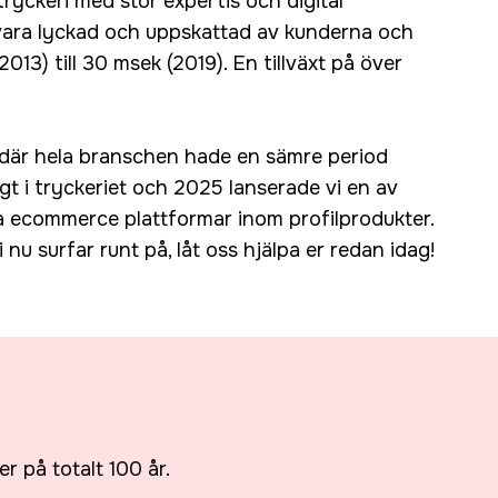
ryckeri med stor expertis och digital
 vara lyckad och uppskattad av kunderna och
013) till 30 msek (2019). En tillväxt på över
 där hela branschen hade en sämre period
gt i tryckeriet och 2025 lanserade vi en av
ecommerce plattformar inom profilprodukter.
nu surfar runt på, låt oss hjälpa er redan idag!
r på totalt 100 år.