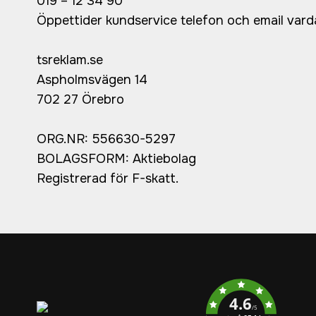
019 – 12 34 90
Öppettider kundservice telefon och email var
tsreklam.se
Aspholmsvägen 14
702 27 Örebro
ORG.NR: 556630-5297
BOLAGSFORM: Aktiebolag
Registrerad för F-skatt.
Service rating
4.6
/5