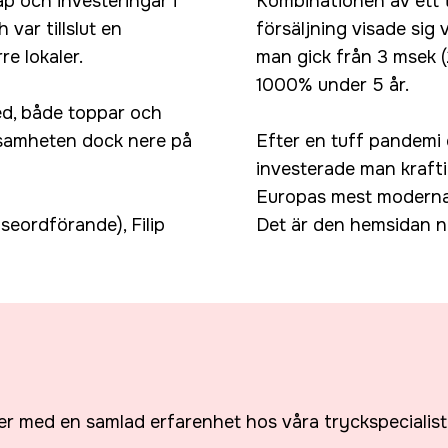
p och investeringar i
Kombinationen av ett t
var tillslut en
försäljning visade sig
re lokaler.
man gick från 3 msek (2
1000% under 5 år.
ed, både toppar och
rksamheten dock nere på
Efter en tuff pandemi
investerade man krafti
Europas mest moderna 
seordförande), Filip
Det är den hemsidan ni 
er med en samlad erfarenhet hos våra tryckspecialiste