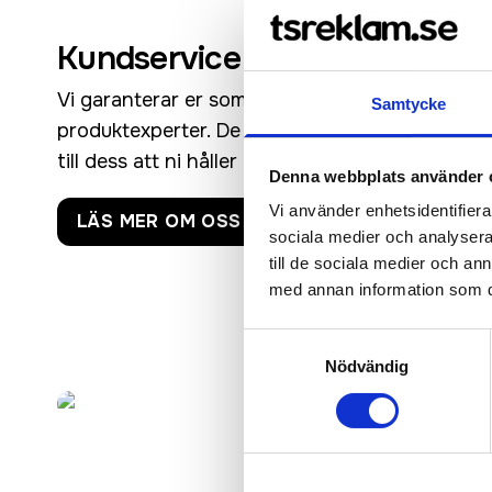
Kundservice i Världsklass, vå
Vi garanterar er som kund bästa möjliga servic
Samtycke
produktexperter. De hjälper er igenom er bestäl
till dess att ni håller er färdiga profilprodukt i
Denna webbplats använder 
Vi använder enhetsidentifierar
LÄS MER OM OSS SOM HJÄLPER ER MED ER 
sociala medier och analysera 
till de sociala medier och a
med annan information som du 
Samtyckesval
Nödvändig