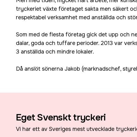
Men med tiden, mycket hårt arbete, mer kunska
tryckeriet växte företaget sakta men säkert och 
respektabel verksamhet med anställda och stör
Som med de flesta företag gick det upp och n
dalar, goda och tuffare perioder. 2013 var ve
3 anställda och mindre lokaler.
Då anslöt sönerna Jakob (marknadschef, styrel
Eget Svenskt tryckeri
Vi har ett av Sveriges mest utvecklade tryckeri