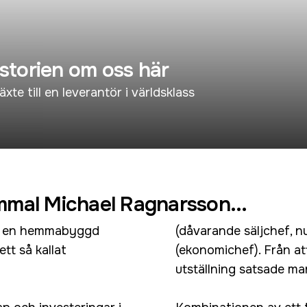
istorien om oss här
e till en leverantör i världsklass
mmal Michael Ragnarsson...
med en hemmabyggd
(dåvarande säljchef, 
tt så kallat
(ekonomichef). Från att
utställning satsade m