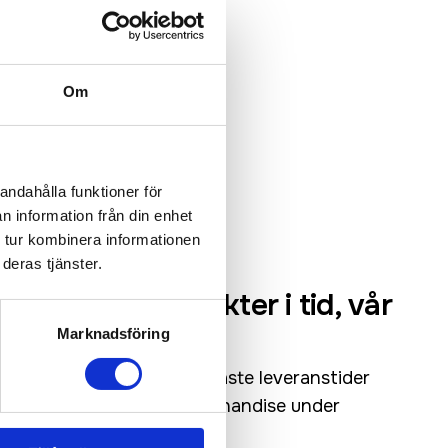
Om
andahålla funktioner för
n information från din enhet
 tur kombinera informationen
deras tjänster.
ntastiska produkter i tid, vår
Marknadsföring
h håller marknadens snabbaste leveranstider
upp och dela ut er nya merchandise under
et brådskar!