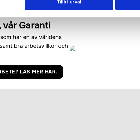
Tillåt urval
, vår Garanti
i som har en av världens
l samt bra arbetsvillkor och
RBETE? LÄS MER HÄR.