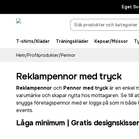
Eget Sv
T-shirts/Kläder
Träningskläder
Kepsar/Mössor
T
Hem
/
Profilprodukter
/
Pennor
Reklampennor med tryck
Reklampennor
och
Pennor med tryck
är en enkel m
varumärke och skapar nytta hos mottagaren. Se till att 
snygga företagspennor med er logga på som ni både ka
events.
Låga minimum | Gratis designskisser