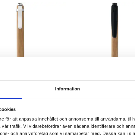
Information
cookies
spetspenna i bambu
Borneo kulspetspenna i ba
e för att anpassa innehållet och annonserna till användarna, tillh
exkl moms
fr. 5,20 kr exkl moms
vår trafik. Vi vidarebefordrar även sådana identifierare och anna
nnons- och analysföretag som vi samarbetar med. Dessa kan i sin