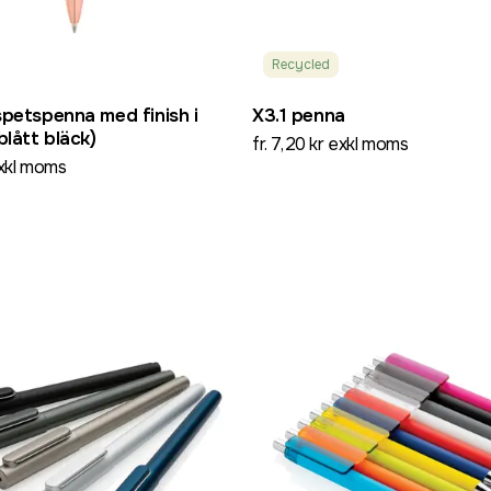
Recycled
petspenna med finish i
X3.1 penna
blått bläck)
fr. 7,20 kr exkl moms
exkl moms