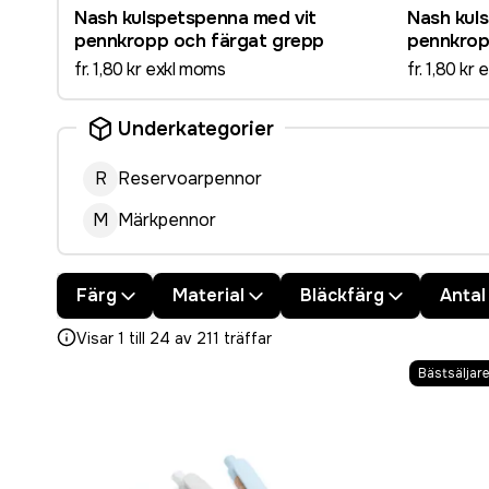
Nash kulspetspenna med vit
Nash kul
pennkropp och färgat grepp
pennkrop
fr. 1,80 kr exkl moms
fr. 1,80 kr
Underkategorier
R
Reservoarpennor
M
Märkpennor
Färg
Material
Bläckfärg
Antal
Visar 1 till 24 av 211 träffar
Bästsäljare