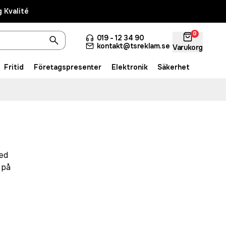
 Kvalité
0
019 - 12 34 90
kontakt@tsreklam.se
Varukorg
Fritid
Företagspresenter
Elektronik
Säkerhet
med
 på