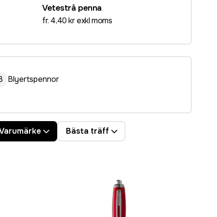
Vetestrå penna
fr. 4,40 kr exkl moms
B
Blyertspennor
Varumärke
Bästa träff