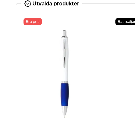
Utvalda produkter
Bra pris
Bästsälja