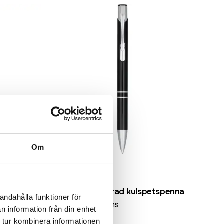
Om
mbu
Moneta anodiserad kulspetspenna
andahålla funktioner för
fr. 3,40 kr exkl moms
n information från din enhet
 tur kombinera informationen