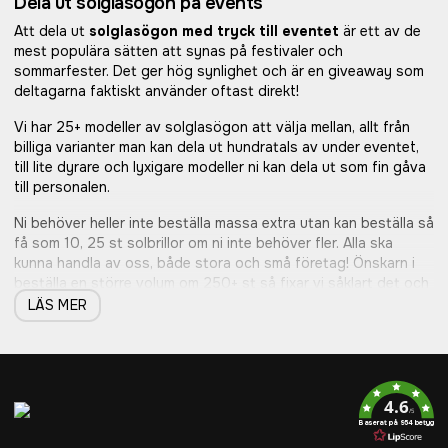
Dela ut solglasögon på events
Att dela ut
solglasögon med tryck till eventet
är ett av de
mest populära sätten att synas på festivaler och
sommarfester. Det ger hög synlighet och är en giveaway som
deltagarna faktiskt använder oftast direkt!
Vi har 25+ modeller av solglasögon att välja mellan, allt från
billiga varianter man kan dela ut hundratals av under eventet,
till lite dyrare och lyxigare modeller ni kan dela ut som fin gåva
till personalen.
Ni behöver heller inte beställa massa extra utan kan beställa så
få som 10, 25 st solbrillor om ni inte behöver fler. Alla ska
kunna handla av oss, både stora och små företag! Önskarn i
beställa en större volym om 250+ st så fixar vi såklart det och
då kan vi hålla marknadens billigaste pris till er (vår Lägsta
LÄS MER
Prisgaranti gäller).
Ni laddar enkelt upp er logotyp på vår hemsida och vi skapar
sedan en helt gratis designskiss åt er som ni får godkänna.
När designskissen är godkänd kör vi igång och trycker och
4.6
/5
levererar sedan snabbt över hela Sverige på bara ca 6 dagar.
Baserat på 954 betyg