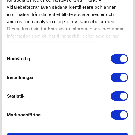
vidarebefordrar även sådana identifierare och annan
information från din enhet till de sociala medier och
annons- och analysföretag som vi samarbetar med.
Dessa kan i sin tur kombinera informationen med annan
information som du har tillhandahållit eller som de har
samlat in när du har använt deras tjänster.
Samtyckesval
Nödvändig
Prism RCS solglasögon av
SproShield RCS
återvunnen plast med
sportglasögon i plast
Inställningar
bambubåge
polariserad lins
fr. 42,40 kr exkl moms
fr. 89,00 kr exkl moms
Statistik
Marknadsföring