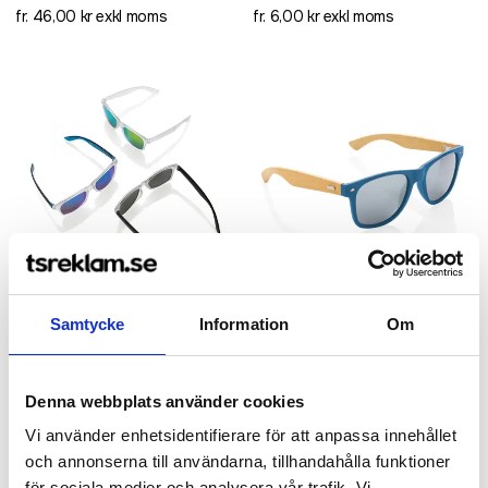
fr. 46,00 kr exkl moms
fr. 6,00 kr exkl moms
Recycled
Samtycke
Information
Om
Gleam RCS solglasögon med
Solglasögon i RCS återvunnen
återvunnen PC-spegellins
plast och bambu
Denna webbplats använder cookies
fr. 28,80 kr exkl moms
fr. 52,00 kr exkl moms
Vi använder enhetsidentifierare för att anpassa innehållet
och annonserna till användarna, tillhandahålla funktioner
för sociala medier och analysera vår trafik. Vi