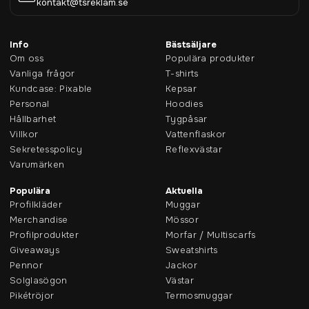
kontakt@tsreklam.se
Info
Bästsäljare
Om oss
Populära produkter
Vanliga frågor
T-shirts
Kundcase: Pixable
Kepsar
Personal
Hoodies
Hållbarhet
Tygpåsar
Villkor
Vattenflaskor
Sekretesspolicy
Reflexvästar
Varumärken
Populära
Aktuella
Profilkläder
Muggar
Merchandise
Mössor
Profilprodukter
Morfar / Multiscarfs
Giveaways
Sweatshirts
Pennor
Jackor
Solglasögon
Västar
Pikétröjor
Termosmuggar