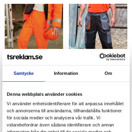
Samtycke
Information
Om
High-Viz Trousers
LITE Trouser
Denna webbplats använder cookies
fr. 113,00 kr exkl moms
fr. 283,00 kr exkl moms
Vi använder enhetsidentifierare för att anpassa innehållet
Bra pris
och annonserna till användarna, tillhandahålla funktioner
för sociala medier och analysera vår trafik. Vi
vidarebefordrar även sådana identifierare och annan
information från din enhet till de sociala medier och