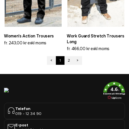
Women's Action Trousers
Work Guard Stretch Trousers
Long
fr. 243,00 kr exkl moms
fr. 466,00 kr exkl moms
<
1
2
>
4.6
/5
Baserat på 954 betyg
Telefon
019 - 12 34 90
E-post