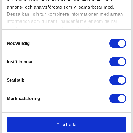
annons- och analysföretag som vi samarbetar med.
Dessa kan i sin tur kombinera informationen med annan
information som du har tillhandahållit eller som de har
samlat in när du har använt deras tjänster.
Samtyckesval
Nödvändig
Work-Guard Action Trousers
Work-Guard Action Trousers
Long
Reg
Inställningar
fr. 249,00 kr exkl moms
fr. 249,00 kr exkl moms
Statistik
Marknadsföring
Tillåt alla