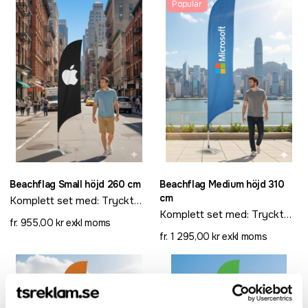
Populär
Beachflag Small höjd 260 cm
Beachflag Medium höjd 310
cm
Komplett set med: Tryckt
beachflagga, mast helt i
Komplett set med: Tryckt
fr. 955,00 kr exkl moms
Glasfiber för maximal
beachflagga, mast helt i
fr. 1 295,00 kr exkl moms
flexibilitet och styrka,
Glasfiber för maximal
praktisk och snygg
flexibilitet och styrka,
transportväska.
praktisk och snygg
transportväska.