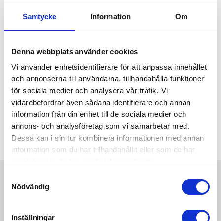
Samtycke
Information
Om
Denna webbplats använder cookies
Vi använder enhetsidentifierare för att anpassa innehållet
och annonserna till användarna, tillhandahålla funktioner
för sociala medier och analysera vår trafik. Vi
Beachflag Large höjd 410 cm
Beachflag X-Large höjd 520
vidarebefordrar även sådana identifierare och annan
cm
Komplett set med: Tryckt
information från din enhet till de sociala medier och
beachflagga, mast, praktisk
Komplett set med: Tryckt
annons- och analysföretag som vi samarbetar med.
fr. 1 495,00 kr exkl moms
transportväska.
beachflagga, mast, praktisk
Dessa kan i sin tur kombinera informationen med annan
fr. 1 595,00 kr exkl moms
transportväska.
information som du har tillhandahållit eller som de har
samlat in när du har använt deras tjänster.
Samtyckesval
När kan man använda beachflaggor?
Nödvändig
Beachflaggor används ofta vid mässor, event, konferenser
eller liknande tillställningar där man vill synas tillfälligt.
Beachflaggor är lätta att sätta upp och ta ner så de är
Inställningar