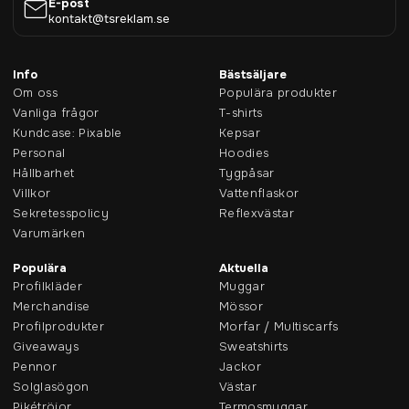
E-post
kontakt@tsreklam.se
Info
Bästsäljare
Om oss
Populära produkter
Vanliga frågor
T-shirts
Kundcase: Pixable
Kepsar
Personal
Hoodies
Hållbarhet
Tygpåsar
Villkor
Vattenflaskor
Sekretesspolicy
Reflexvästar
Varumärken
Populära
Aktuella
Profilkläder
Muggar
Merchandise
Mössor
Vilken typ av fot ska vi välja till våra
Profilprodukter
Morfar / Multiscarfs
beachflaggor?
Giveaways
Sweatshirts
Pennor
Jackor
Vilken fot ni ska välja till era beachflaggor beror dels på vilket
underlag den ska stå på, dels om det är en plats som är
Solglasögon
Västar
väldigt vindutsatt. Berätta åt oss hur ni ska använda era
Pikétröjor
Termosmuggar