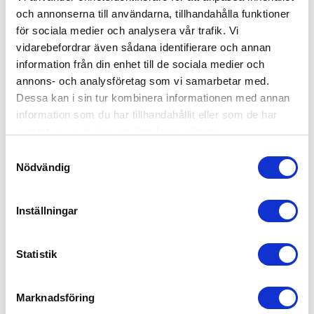
och annonserna till användarna, tillhandahålla funktioner
för sociala medier och analysera vår trafik. Vi
vidarebefordrar även sådana identifierare och annan
information från din enhet till de sociala medier och
annons- och analysföretag som vi samarbetar med.
Dessa kan i sin tur kombinera informationen med annan
information som du har tillhandahållit eller som de har
samlat in när du har använt deras tjänster.
Samtyckesval
Nödvändig
Recycled
Recycled
Inställningar
VINGA Avery RCS bordslampa
VINGA Niori RCS bordslampa
fr. 286,00 kr exkl moms
fr. 198,00 kr exkl moms
Statistik
Marknadsföring