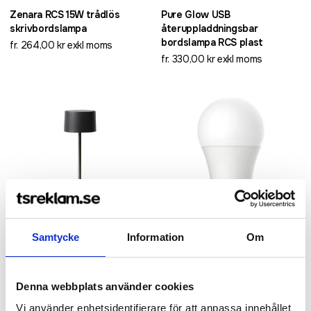
Zenara RCS 15W trådlös
Pure Glow USB
skrivbordslampa
återuppladdningsbar
bordslampa RCS plast
fr. 264,00 kr exkl moms
fr. 330,00 kr exkl moms
Samtycke
Information
Om
Recycled
VINGA Nauro RCS återvunnen
Prixton BW10 wifi-lampa
Denna webbplats använder cookies
plast bordslampa
fr. 504,00 kr exkl moms
fr. 397,00 kr exkl moms
Vi använder enhetsidentifierare för att anpassa innehållet