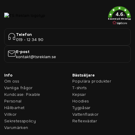
4.6
/5
Baserat på 954 betyg
Telefon
019 - 12 34 90
E-post
kontakt@tsreklam.se
Info
Bästsäljare
Om oss
Populära produkter
Vanliga frågor
T-shirts
Kundcase: Pixable
Kepsar
Personal
Hoodies
Hållbarhet
Tygpåsar
Villkor
Vattenflaskor
Sekretesspolicy
Reflexvästar
Varumärken