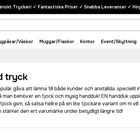
enskt Tryckeri ✓ Fantastiska Priser ✓ Snabba Leveranser ✓ Hög
ygpåsar/Väskor
Muggar/Flaskor
Kontor
Event/Skyltning
 tryck
lär gåva att lämna till både kunder och anställda, speciellt i
då man behöver en tjock och mysig handduk! EN handduk upp
jock gsm, så satsa hellre på en lite tjockare variant om ni vill 
 stärker den ert varumärke under betydligt längre tid!