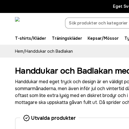
Eget Sv
T-shirts/Kläder
Träningskläder
Kepsar/Mössor
T
Hem
/
Handdukar och Badlakan
Handdukar och Badlakan med
Handdukar med eget tryck och design är en väldigt popu
sommarmånaderna, men även inför jul och vintertid 
oftast som lite extra lyxig med en diskret brodyr och i t
mottagare ska uppskatta gåvan fullt ut. Då sprider och
Utvalda produkter