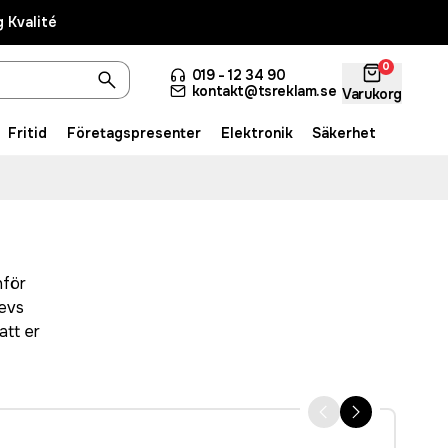
 Kvalité
0
019 - 12 34 90
kontakt@tsreklam.se
Varukorg
Fritid
Företagspresenter
Elektronik
Säkerhet
nför
levs
att er