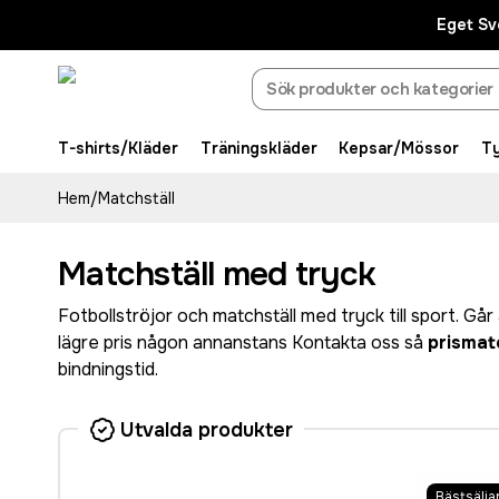
Eget Sv
T-shirts/Kläder
Träningskläder
Kepsar/Mössor
T
Hem
/
Matchställ
Matchställ med tryck
Fotbollströjor och matchställ med tryck till sport. Går 
lägre pris någon annanstans Kontakta oss så
prismatc
bindningstid.
Utvalda produkter
Bästsälja