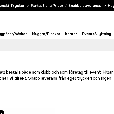
enskt Tryckeri ✓ Fantastiska Priser ✓ Snabba Leveranser ✓ Hög
ygpåsar/Väskor
Muggar/Flaskor
Kontor
Event/Skyltning
att beställa både som klubb och som företag till event. Hittar 
har vi direkt
. Snabb leverans från eget tryckeri och ingen
re