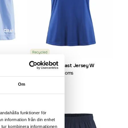
Recycled
Squad 2.0 Contrast Jersey W
fr. 252,00 kr exkl moms
Om
Recommended
andahålla funktioner för
n information från din enhet
 tur kombinera informationen