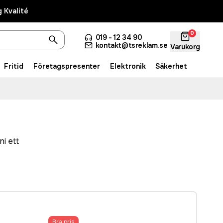
 Kvalité
0
019 - 12 34 90
kontakt@tsreklam.se
Varukorg
Fritid
Företagspresenter
Elektronik
Säkerhet
ni ett
Bra pris