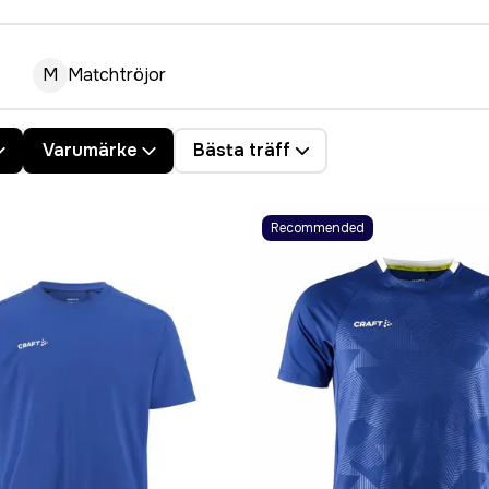
M
Matchtröjor
Varumärke
Bästa träff
Recommended