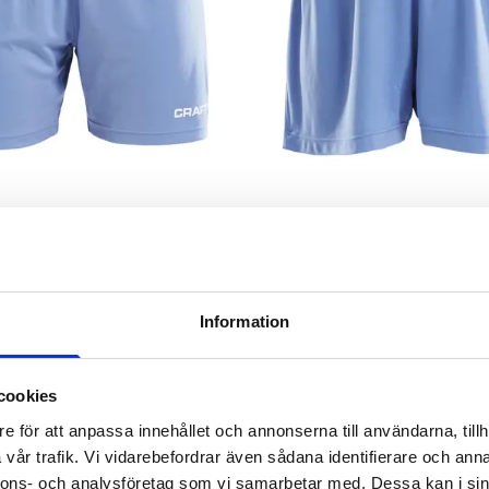
Short Solid W
Squad Go Short Solid Jr
r exkl moms
fr. 180,00 kr exkl moms
Information
cookies
e för att anpassa innehållet och annonserna till användarna, tillh
vår trafik. Vi vidarebefordrar även sådana identifierare och anna
nnons- och analysföretag som vi samarbetar med. Dessa kan i sin