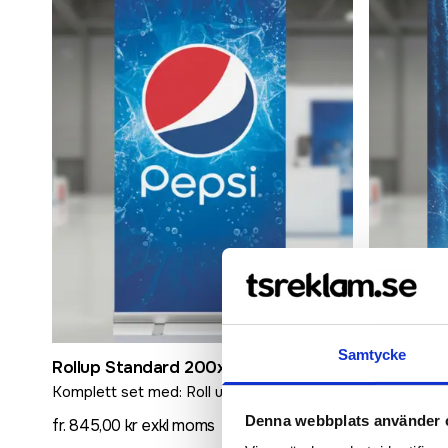
Samtycke
Rollup Standard 200x85 cm
Rollup Pr
Komplett set med: Roll up med tryck,
Komplett se
slitstark bärväska i nylon.
slitstark bä
Denna webbplats använder 
fr. 845,00 kr exkl moms
fr. 995,00 