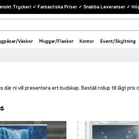
enskt Tryckeri ✓ Fantastiska Priser ✓ Snabba Leveranser ✓ Hög
ygpåsar/Väskor
Muggar/Flaskor
Kontor
Event/Skyltning
r ni vill presentera ert budskap. Beställ rollup till lågt pris
ns