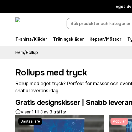
Eget Sv
T-shirts/Kläder
Träningskläder
Kepsar/Mössor
T
Hem
/
Rollup
Rollups med tryck
Rollup med eget tryck? Perfekt för mässor och events dä
snabb leverans idag.
Gratis designskisser | Snabb levera
Visar 1 till 3 av 3 träffar
Bästsäljare
Populär