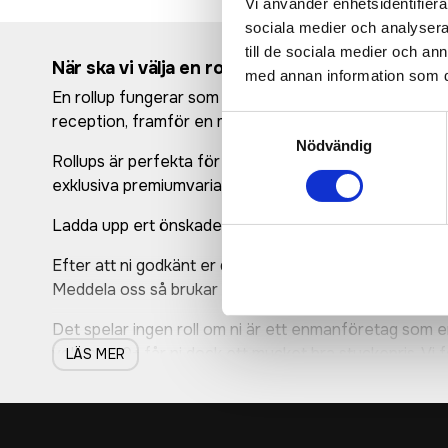
Vi använder enhetsidentifierar
sociala medier och analysera 
till de sociala medier och a
När ska vi välja en rollup?
med annan information som du 
En rollup fungerar som en reklampelare. Denna till ski
reception, framför en monter på en mässa eller varfö
Samtyckesval
Nödvändig
Rollups är perfekta för både företag och föreningar när 
exklusiva premiumvarianter i högre hållbarhet.
Ladda upp ert önskade tryck i kassan så ordnar vi en des
Efter att ni godkänt er designskiss trycker vi er Rollup 
Meddela oss så brukar vi kunna ordna expressfrakt på
Det spelar ingen roll om ni är ett enmanföretag som e
volymer 10+ får ni dock ett mycket bra styckepris. Vi f
LÄS MER
Att tänka på inför ditt köp av Rollups