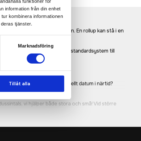
andahålla funktioner för
n information från din enhet
 tur kombinera informationen
deras tjänster.
rmed innehålla mer information. En rollup kan stå i en
Marknadsföring
uder allt från prisvärda, billiga standardsystem till
över ni rollupen innan ett speciellt datum i närtid?
Tillåt alla
ssintals, vi hjälper både stora och små! Vid större
.