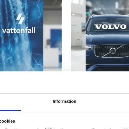
Information
emium 200x85 cm
Rollup Exclusive 200x85 cm
t med: Roll up med tryck,
Komplett set med: Roll up med 
rväska i nylon.
slitstark bärväska i nylon.
cookies
kr exkl moms
fr. 1 395,00 kr exkl moms