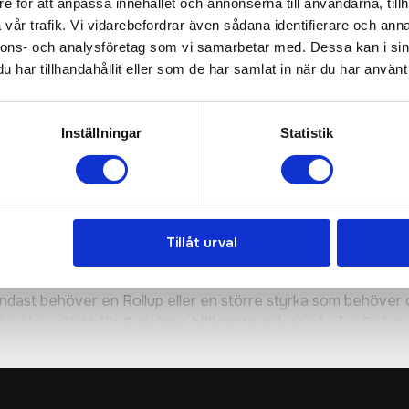
e för att anpassa innehållet och annonserna till användarna, tillh
vår trafik. Vi vidarebefordrar även sådana identifierare och anna
nnons- och analysföretag som vi samarbetar med. Dessa kan i sin
har tillhandahållit eller som de har samlat in när du har använt 
llnad mot en beachflagga betraktas på närmare håll och kan dä
r inte som en gatupratare utanför lokalen.
Inställningar
Statistik
de vill ha en portabel "skylt" med högkvalitativt tryck. Vi erbj
ignskiss så ni ser hur er rollup blir. Helt gratis!
och levererar snabbt över hela Sverige till ett billigt pris. Beh
Tillåt urval
 bara några dagar!
ndast behöver en Rollup eller en större styrka som behöver du
örsöker alltid hålla
Sveriges billigaste priser
på våra Rollups