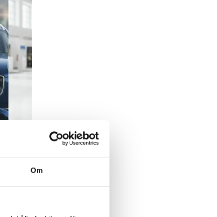
Om
tryck,