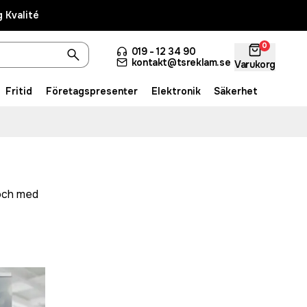
 Kvalité
0
019 - 12 34 90
kontakt@tsreklam.se
Varukorg
Fritid
Företagspresenter
Elektronik
Säkerhet
 och med