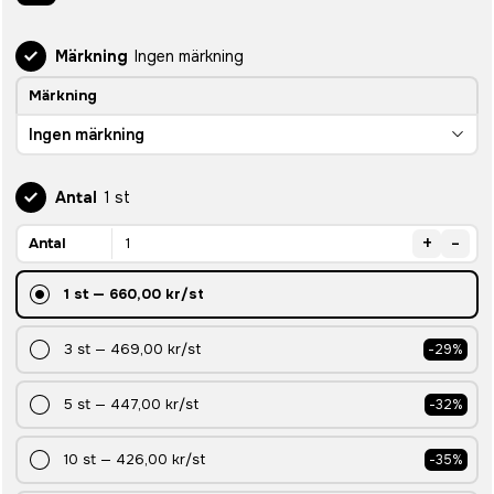
Märkning
Ingen märkning
Märkning
Ingen märkning
Antal
1 st
+
-
Antal
1
st
—
660,00 kr
/st
3
st
—
469,00 kr
/st
-
29
%
5
st
—
447,00 kr
/st
-
32
%
10
st
—
426,00 kr
/st
-
35
%