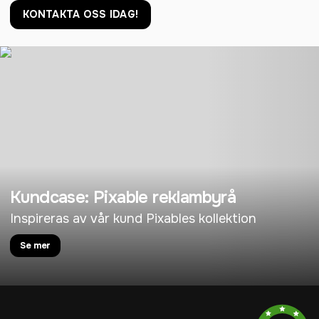
KONTAKTA OSS IDAG!
Kundcase: Pixable reklambyrå
Inspireras av vår kund Pixables kollektion
Se mer