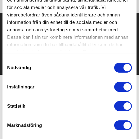
för sociala medier och analysera vår trafik. Vi
vidarebefordrar även sådana identifierare och annan
information från din enhet till de sociala medier och
Prisuppgift på mailen?
annons- och analysföretag som vi samarbetar med.
Kontakta oss här för att få förslag på produkt och pris över
Dessa kan i sin tur kombinera informationen med annan
mailen.
information som du har tillhandahållit eller som de har
Det går också utmärkt att bara ställa frågor!
samlat in när du har använt deras tjänster.
KONTAKTA OSS
Samtyckesval
Nödvändig
Inställningar
Relaterade produkter
Statistik
Bra pris
Marknadsföring