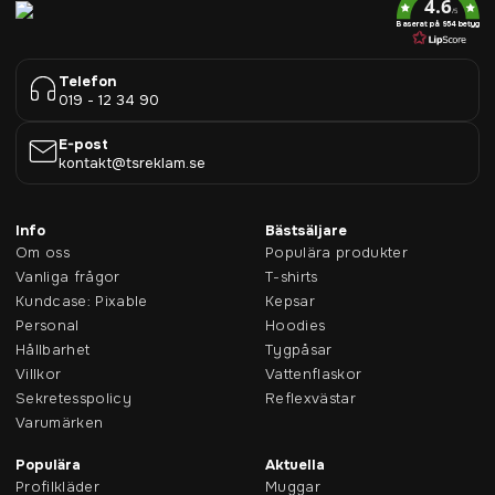
4.6
/5
Baserat på 954 betyg
Telefon
019 - 12 34 90
E-post
kontakt@tsreklam.se
Info
Bästsäljare
Om oss
Populära produkter
Vanliga frågor
T-shirts
Kundcase: Pixable
Kepsar
Personal
Hoodies
Hållbarhet
Tygpåsar
Villkor
Vattenflaskor
Sekretesspolicy
Reflexvästar
Varumärken
Populära
Aktuella
Profilkläder
Muggar