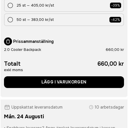
25
st
—
405,00 kr
/st
-
39
%
50
st
—
383,00 kr
/st
-
42
%
Prissammanställning
2.0 Cooler Backpack
660,00 kr
Totalt
660,00 kr
exkl moms
LÄGG I VARUKORGEN
Uppskattat leveransdatum
10 arbetsdagar
Mån. 24 Augusti