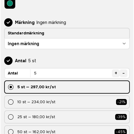
Märkning
Ingen märkning
Standardmärkning
Ingen märkning
Antal
5 st
+
-
Antal
5
st
—
297,00 kr
/st
10
st
—
234,00 kr
/st
-
21
%
25
st
—
180,00 kr
/st
-
39
%
50
st
—
162,00 kr
/st
-
45
%