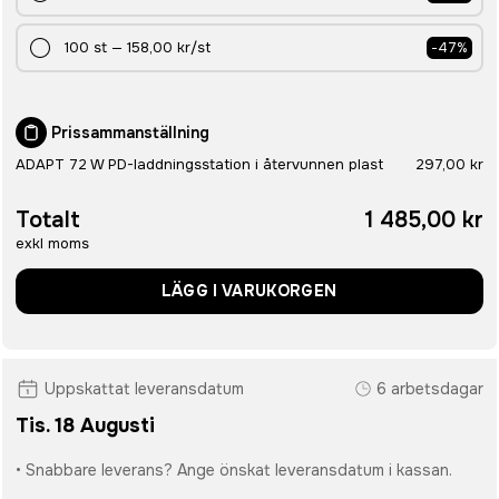
100
st
—
158,00 kr
/st
-
47
%
Prissammanställning
ADAPT 72 W PD-laddningsstation i återvunnen plast
297,00 kr
Totalt
1 485,00 kr
exkl moms
LÄGG I VARUKORGEN
Uppskattat leveransdatum
6 arbetsdagar
Tis. 18 Augusti
• Snabbare leverans? Ange önskat leveransdatum i kassan.