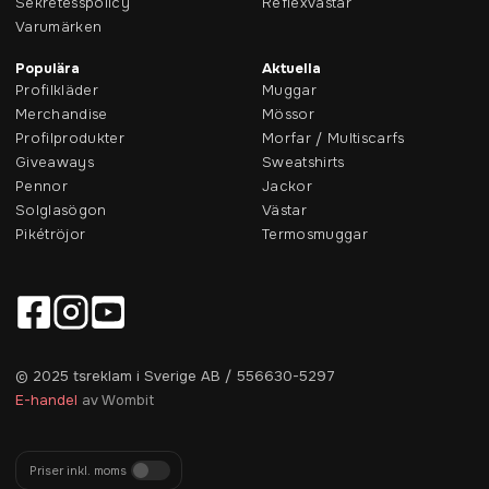
Sekretesspolicy
Reflexvästar
Varumärken
Populära
Aktuella
Profilkläder
Muggar
Merchandise
Mössor
Profilprodukter
Morfar / Multiscarfs
Giveaways
Sweatshirts
Pennor
Jackor
Solglasögon
Västar
Pikétröjor
Termosmuggar
© 2025 tsreklam i Sverige AB / 556630-5297
E-handel
av Wombit
Priser inkl. moms