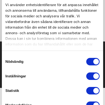
med snabb hastighet. USB-C-porten stöder flera
Vi använder enhetsidentifierare för att anpassa innehållet
utspänningar, inklusive 5 V/3 A, 9 V/3 A, 12 V/3 A, 15 V/3 A och
20 V/3 A, med en maximal effekt på 60 W. USB-A-portarna
och annonserna till användarna, tillhandahålla funktioner
levererar en stadig uteffekt på 5 V/2,4 A (12 W max.) vardera.
för sociala medier och analysera vår trafik. Vi
Kombinationen av Type-C och USB-A kan ge en maximal effekt
vidarebefordrar även sådana identifierare och annan
på 72 W. Levereras i en förstklassig kraftpapperslåda med ett
information från din enhet till de sociala medier och
färgstarkt klistermärke.
annons- och analysföretag som vi samarbetar med.
Dessa kan i sin tur kombinera informationen med annan
information som du har tillhandahållit eller som de har
Prisuppgift på mailen?
samlat in när du har använt deras tjänster.
Samtyckesval
Kontakta oss här för att få förslag på produkt och pris över
Nödvändig
mailen.
Det går också utmärkt att bara ställa frågor!
Inställningar
KONTAKTA OSS
Statistik
Relaterade produkter