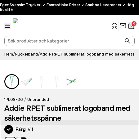
Eget Svenskt Tryckeri ✓ Fantastiska Priser ✓ Snabba Leveranser ✓ Hög
Kvalité
0
Hem
/
Nyckelband
/
Addie RPET sublimerat logoband med säkerhetss
Recycled
1PL08-06
Unbranded
/
Addie RPET sublimerat logoband med
säkerhetsspänne
Färg
Vit