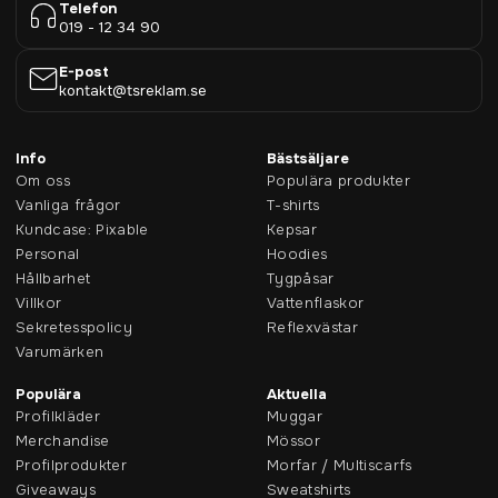
Telefon
019 - 12 34 90
E-post
kontakt@tsreklam.se
Info
Bästsäljare
Om oss
Populära produkter
Vanliga frågor
T-shirts
Kundcase: Pixable
Kepsar
Personal
Hoodies
Hållbarhet
Tygpåsar
Villkor
Vattenflaskor
Sekretesspolicy
Reflexvästar
Varumärken
Populära
Aktuella
Profilkläder
Muggar
Merchandise
Mössor
Profilprodukter
Morfar / Multiscarfs
Giveaways
Sweatshirts