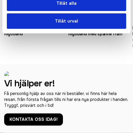
Tillåt alla
Recycled
Recycled
Tillåt urval
Lana återvunnen PET
Bucks RPET sublimerat
logoband
logoband med spänne fram
Vi hjälper er!
Få personlig hjälp av oss när ni beställer, vi finns här hela
resan, från första frågan tills ni har era nya produkter i handen.
Tryggt, prisvärt och i tid!
KONTAKTA OSS IDAG!