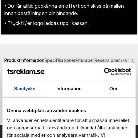
• Du får alltid godkänna en offert och skiss på mailen
innan beställningen blir bindande.
• Tryckfil/er logo laddas upp i kassan.
Produktinformation
Specifikationer
Pristabell
Recensioner
(
954
st)
Addie fullfärgs logoband i återvunnen PET, som kan sublimeras
på antingen en eller två sidor. För två sidor kan man välja
Samtycke
Information
Om
mellan standard eller måttanpassad (måttanpassad innebär att
trycken är i linje på båda sidor). Säkerhetsspänne samt
metallkrok som kan hålla en namnbricka, ID kort eller nycklar.
Tillgänglig i 4 olika storlekar 10, 15, 20 och 25mm.
Denna webbplats använder cookies
Vi använder enhetsidentifierare för att anpassa innehållet
och annonserna till användarna, tillhandahålla funktioner
Prisuppgift på mailen?
för sociala medier och analysera vår trafik. Vi