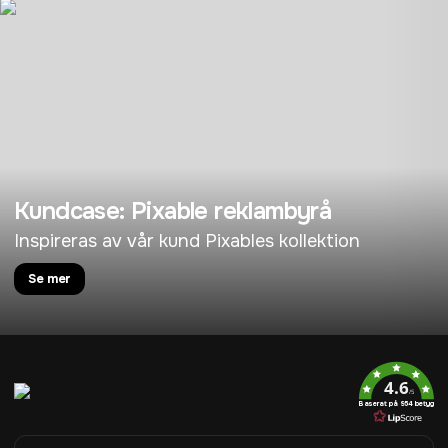
Kundcase: Pixable reklambyrå
Inspireras av vår kund Pixables kollektion
Se mer
4.6
/5
Baserat på 954 betyg