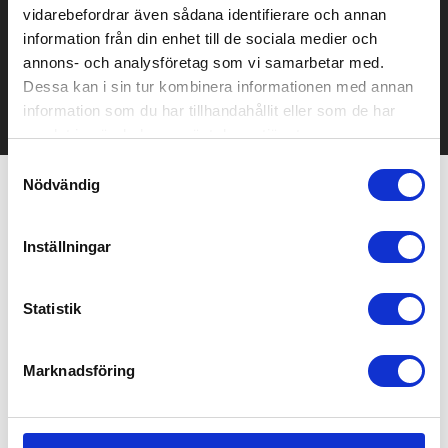
vidarebefordrar även sådana identifierare och annan
Kontakta oss här för att få förslag på produkt och pris över
information från din enhet till de sociala medier och
mailen.
annons- och analysföretag som vi samarbetar med.
Det går också utmärkt att bara ställa frågor!
Dessa kan i sin tur kombinera informationen med annan
KONTAKTA OSS
information som du har tillhandahållit eller som de har
samlat in när du har använt deras tjänster.
Samtyckesval
Nödvändig
Relaterade produkter
Inställningar
Statistik
Marknadsföring