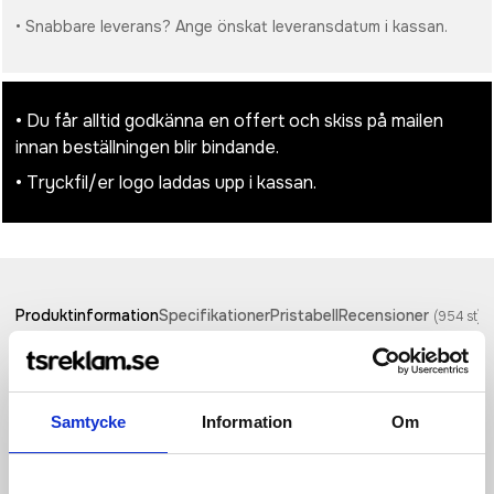
• Snabbare leverans? Ange önskat leveransdatum i kassan.
• Du får alltid godkänna en offert och skiss på mailen
innan beställningen blir bindande.
• Tryckfil/er logo laddas upp i kassan.
Produktinformation
Specifikationer
Pristabell
Recensioner
(
954
st)
Krydda med stil och precision med AdHoc eMill.3 elektrisk
peppar- eller saltkvarn — där pålitlig teknik möter modern
design. Tillverkad av högkvalitativt rostfritt stål ger denna
Samtycke
Information
Om
eleganta kvarn en sofistikerad känsla till varje
dukning.Utrustad med det slitstarka CeraCut®-keramiska
malverket och steglös justering av malningsgraden låter eMill.3