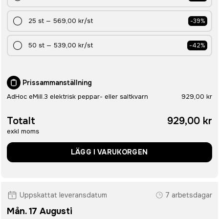
25
st
—
569,00 kr
/st
-
39
%
50
st
—
539,00 kr
/st
-
42
%
Prissammanställning
AdHoc eMill.3 elektrisk peppar- eller saltkvarn
929,00 kr
Totalt
929,00 kr
exkl moms
LÄGG I VARUKORGEN
Uppskattat leveransdatum
7 arbetsdagar
Mån. 17 Augusti