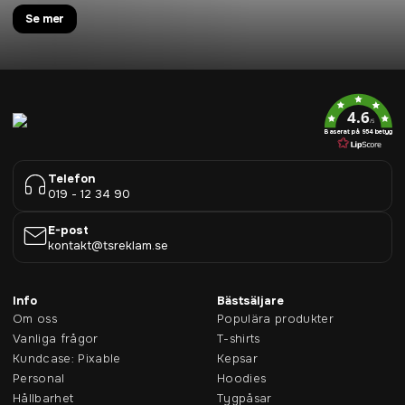
Se mer
4.6
/5
Baserat på 954 betyg
Telefon
019 - 12 34 90
E-post
kontakt@tsreklam.se
Info
Bästsäljare
Om oss
Populära produkter
Vanliga frågor
T-shirts
Kundcase: Pixable
Kepsar
Personal
Hoodies
Hållbarhet
Tygpåsar