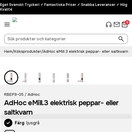
Eget Svenskt Tryckeri ✓ Fantastiska Priser ✓ Snabba Leveranser ✓ Hög
Kvalité
0
Hem
/
Köksprodukter
/
AdHoc eMill.3 elektrisk peppar- eller saltkvarn
Rostfritt stål
RBEP9-05
AdHoc
/
AdHoc eMill.3 elektrisk peppar- eller
saltkvarn
Färg
ljusgrå