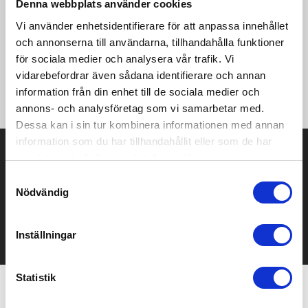
Denna webbplats använder cookies
dig enkelt växla från finmalet pulver till grovmalda kryddor. Med
smidig enhandsanvändning har det aldrig varit enklare att
Vi använder enhetsidentifierare för att anpassa innehållet
uppnå perfekt smakbalans.Designad för hög prestanda och
och annonserna till användarna, tillhandahålla funktioner
byggd för lång hållbarhet levereras CeraCut®-mekanismen med
för sociala medier och analysera vår trafik. Vi
imponerande 30 års garanti — vilket säkerställer jämna resultat
vidarebefordrar även sådana identifierare och annan
i många år framöver.Tidlös, precis och elegant konstruerad
förvandlar eMill.3 vardaglig kryddning till en stilfull upplevelse.
information från din enhet till de sociala medier och
annons- och analysföretag som vi samarbetar med.
Dessa kan i sin tur kombinera informationen med annan
information som du har tillhandahållit eller som de har
Prisuppgift på mailen?
samlat in när du har använt deras tjänster.
Samtyckesval
Kontakta oss här för att få förslag på produkt och pris över
Nödvändig
mailen.
Det går också utmärkt att bara ställa frågor!
KONTAKTA OSS
Inställningar
Statistik
Relaterade produkter