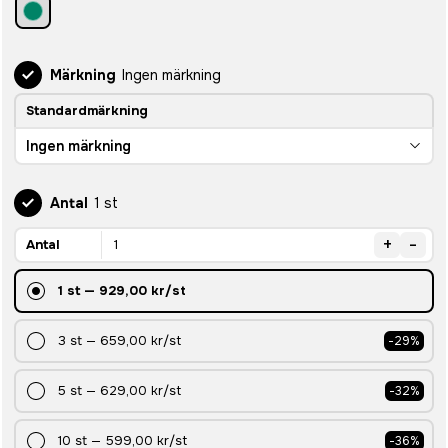
Märkning
Ingen märkning
Standardmärkning
Ingen märkning
Antal
1 st
+
-
Antal
1
st
—
929,00 kr
/st
3
st
—
659,00 kr
/st
-
29
%
5
st
—
629,00 kr
/st
-
32
%
10
st
—
599,00 kr
/st
-
36
%