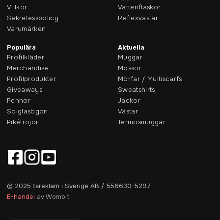
Villkor
Vattenflaskor
Sekretesspolicy
Reflexvästar
Varumärken
Populära
Aktuella
Profilkläder
Muggar
Merchandise
Mössor
Profilprodukter
Morfar / Multiscarfs
Giveaways
Sweatshirts
Pennor
Jackor
Solglasögon
Västar
Pikétröjor
Termosmuggar
© 2025 tsreklam i Sverige AB / 556630-5297
E-handel
av Wombit