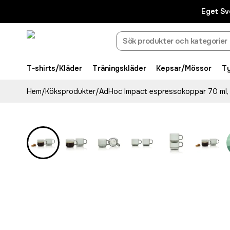
Eget Sv
T-shirts/Kläder
Träningskläder
Kepsar/Mössor
T
Hem
/
Köksprodukter
/
AdHoc Impact espressokoppar 70 ml,