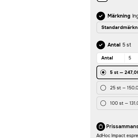
Märkning
In
Standardmärkn
Antal
5 st
Antal
5
st
—
247,0
25
st
—
150,0
100
st
—
131,
Prissammans
AdHoc Impact espre