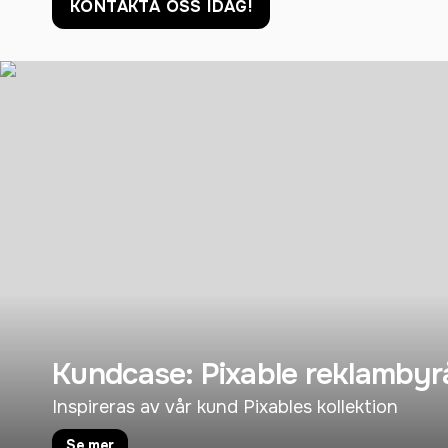
KONTAKTA OSS IDAG!
Kundcase: Pixable reklambyr
Inspireras av vår kund Pixables kollektion
Se mer