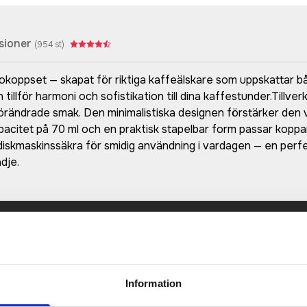
sioner
(
954
st)
okoppset — skapat för riktiga kaffeälskare som uppskattar bå
tillför harmoni och sofistikation till dina kaffestunder.Tillver
rändrade smak. Den minimalistiska designen förstärker den v
apacitet på 70 ml och en praktisk stapelbar form passar kopp
iskmaskinssäkra för smidig användning i vardagen — en perfe
dje.
Prisuppgift på mailen?
a oss här för att få förslag på produkt och pris över
Det går också utmärkt att bara ställa frågor!
Information