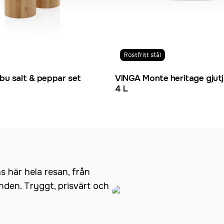
Rostfritt stål
bu salt & peppar set
VINGA Monte heritage gjut
4 L
ns här hela resan, från
anden. Tryggt, prisvärt och