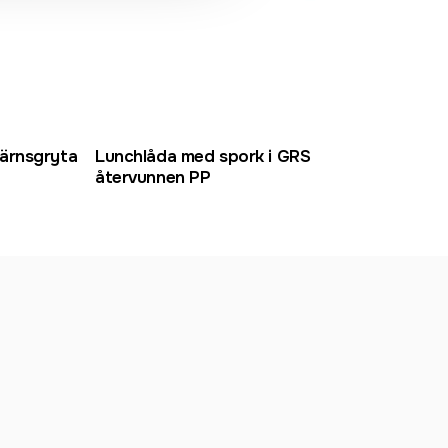
Rost
järnsgryta
Lunchlåda med spork i GRS
VING
återvunnen PP
5,5 L