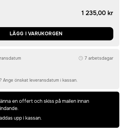
1 235,00 kr
LÄGG I VARUKORGEN
eransdatum
7 arbetsdagar
? Ange önskat leveransdatum i kassan.
dkänna en offert och skiss på mailen innan
bindande.
laddas upp i kassan.