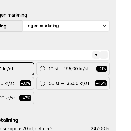
gen märkning
Ingen märkning
ing
+
-
0 kr
/st
10
st
—
195,00 kr
/st
-
21
%
0 kr
/st
50
st
—
135,00 kr
/st
-
39
%
-
45
%
00 kr
/st
-
47
%
tällning
ssokoppar 70 ml, set om 2
247,00 kr