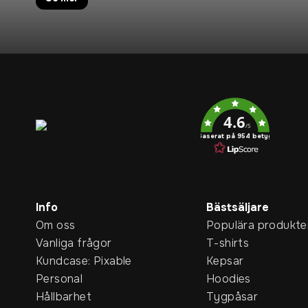
Service rating
4.6
/5
Baserat på 954 betyg
Info
Bästsäljare
Om oss
Populära produkte
Vanliga frågor
T-shirts
Kundcase: Pixable
Kepsar
Personal
Hoodies
Hållbarhet
Tygpåsar