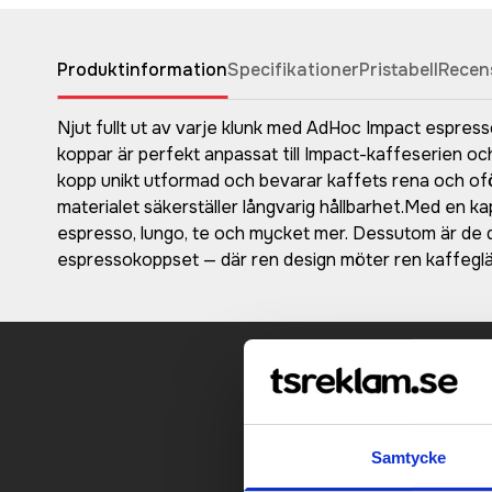
Produktinformation
Specifikationer
Pristabell
Recen
Njut fullt ut av varje klunk med AdHoc Impact espress
koppar är perfekt anpassat till Impact-kaffeserien och 
kopp unikt utformad och bevarar kaffets rena och ofö
materialet säkerställer långvarig hållbarhet.Med en k
espresso, lungo, te och mycket mer. Dessutom är de d
espressokoppset — där ren design möter ren kaffeglä
Kontakt
Samtycke