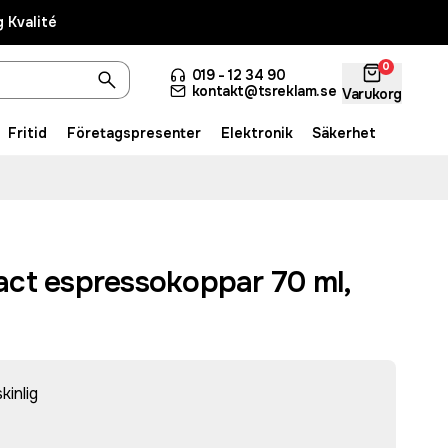
 Kvalité
0
019 - 12 34 90
kontakt@tsreklam.se
Varukorg
Fritid
Företagspresenter
Elektronik
Säkerhet
ct espressokoppar 70 ml,
inlig