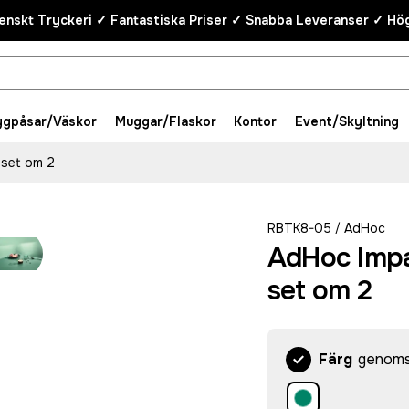
enskt Tryckeri ✓ Fantastiska Priser ✓ Snabba Leveranser ✓ Hög
ygpåsar/Väskor
Muggar/Flaskor
Kontor
Event/Skyltning
 set om 2
RBTK8-05
AdHoc
/
AdHoc Impa
set om 2
Färg
genomsk