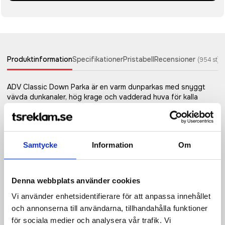
Produktinformation
Specifikationer
Pristabell
Recensioner
(
954
st)
ADV Classic Down Parka är en varm dunparkas med snyggt
vävda dunkanaler, hög krage och vadderad huva för kalla
höst- och vinterdagar. Plagget har ett vattenavvisande
yttertyg som skyddar mot lätt duggregn samt två sidfickor
med dragkedja. Craft använder bara dun som är certifierat av
Responsible Down Standard (RDS) vilket säkerställer djurens
Samtycke
Information
Om
välfärd i dunproduktionen. Det innebär att dunet inte kommer
från uppfödare där tvångsmatning sker eller där plockning av
levande djur förekommer. • Vaddering 50% RDS-certifierat dun
och 50% polyester • Vattenavvisande ytbehandling •
Denna webbplats använder cookies
Dekorativa kanaler i sidorna • Hög krage skyddar mot väder
Vi använder enhetsidentifierare för att anpassa innehållet
och vind • Två sidfickor med dragkedja • Normal passform •
Rygglängd: 88 cm i storlek M
och annonserna till användarna, tillhandahålla funktioner
för sociala medier och analysera vår trafik. Vi