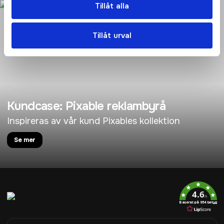
Tillåt alla
Tillåt urval
Kundcase: Pixable reklambyrå
Inspireras av vår kund Pixables kollektion
Se mer
4.6
/5
Baserat på 954 betyg