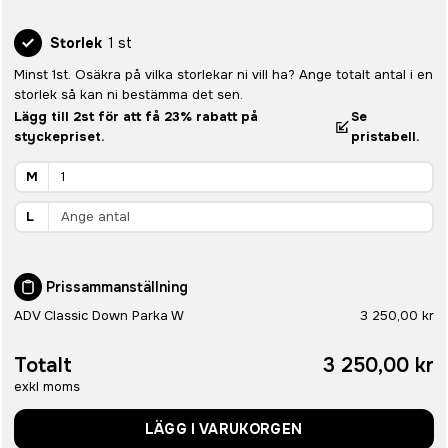
Storlek
1 st
Minst 1st. Osäkra på vilka storlekar ni vill ha? Ange totalt antal i en
storlek så kan ni bestämma det sen.
Lägg till 2st för att få 23% rabatt på
Se
styckepriset.
pristabell.
M
L
Prissammanställning
ADV Classic Down Parka W
3 250,00 kr
Totalt
3 250,00 kr
exkl moms
LÄGG I VARUKORGEN