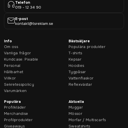
Telefon
019 - 12 34 90
E-post
kontakt@tsreklam.se
Info
Bästsäljare
Om oss
Populära produkter
Vanliga frågor
T-shirts
Kundcase: Pixable
Kepsar
Personal
Hoodies
Hållbarhet
Tygpåsar
Villkor
Vattenflaskor
Sekretesspolicy
Reflexvästar
Varumärken
Populära
Aktuella
Profilkläder
Muggar
Merchandise
Mössor
Profilprodukter
Morfar / Multiscarfs
Giveaways
Sweatshirts