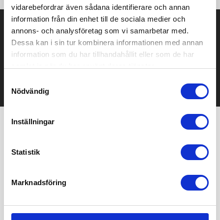
vidarebefordrar även sådana identifierare och annan
information från din enhet till de sociala medier och
Prisuppgift på mailen?
annons- och analysföretag som vi samarbetar med.
Dessa kan i sin tur kombinera informationen med annan
Kontakta oss här för att få förslag på produkt och pris över
information som du har tillhandahållit eller som de har
mailen.
Det går också utmärkt att bara ställa frågor!
samlat in när du har använt deras tjänster.
Samtyckesval
KONTAKTA OSS
Nödvändig
Inställningar
Vi hjälper er!
Statistik
Få personlig hjälp av oss när ni beställer, vi finns här hela
resan, från första frågan tills ni har era nya produkter i handen.
Tryggt, prisvärt och i tid!
Marknadsföring
KONTAKTA OSS IDAG!