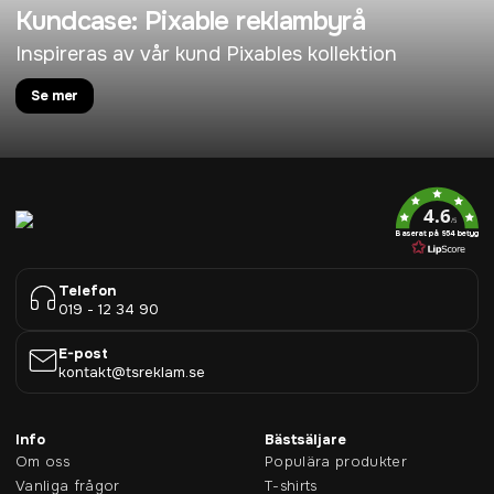
Kundcase: Pixable reklambyrå
Inspireras av vår kund Pixables kollektion
Se mer
4.6
/5
Baserat på 954 betyg
Telefon
019 - 12 34 90
E-post
kontakt@tsreklam.se
Info
Bästsäljare
Om oss
Populära produkter
Vanliga frågor
T-shirts