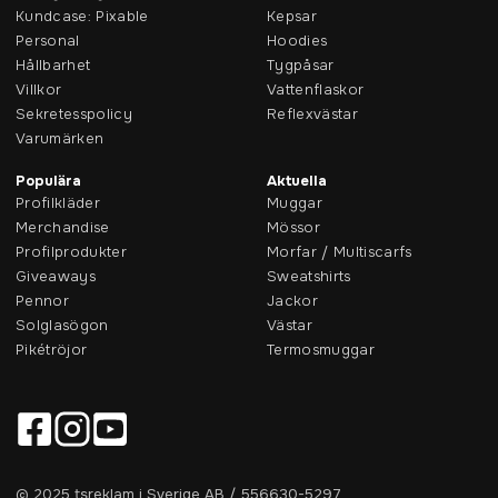
Kundcase: Pixable
Kepsar
Personal
Hoodies
Hållbarhet
Tygpåsar
Villkor
Vattenflaskor
Sekretesspolicy
Reflexvästar
Varumärken
Populära
Aktuella
Profilkläder
Muggar
Merchandise
Mössor
Profilprodukter
Morfar / Multiscarfs
Giveaways
Sweatshirts
Pennor
Jackor
Solglasögon
Västar
Pikétröjor
Termosmuggar
© 2025 tsreklam i Sverige AB / 556630-5297