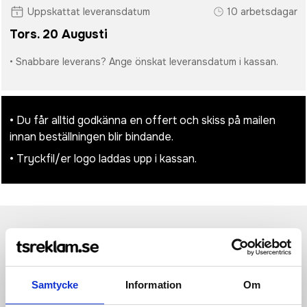
Uppskattat leveransdatum
10 arbetsdagar
Tors. 20 Augusti
• Snabbare leverans? Ange önskat leveransdatum i kassan.
• Du får alltid godkänna en offert och skiss på mailen
innan beställningen blir bindande.
• Tryckfil/er logo laddas upp i kassan.
Produktinformation
Specifikationer
Pristabell
Recensioner
(
954
st)
ADV Endur Hydro Jacket är en vind- och vattentät cykeljacka
Samtycke
Information
Om
med effektiv ventilation designad för intensiv cykling i våta
förhållanden Denna avancerade cykeljacka är gjord av ett lätt,