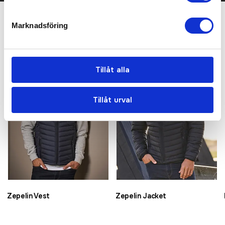
Marknadsföring
Relaterade produkter
Bästsäljare
Bästsäljare
Tillåt alla
Tillåt urval
Zepelin Vest
Zepelin Jacket