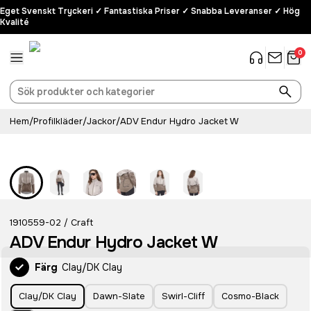
Eget Svenskt Tryckeri ✓ Fantastiska Priser ✓ Snabba Leveranser ✓ Hög
Kvalité
0
Hem
/
Profilkläder
/
Jackor
/
ADV Endur Hydro Jacket W
Recycled
1910559-02
Craft
/
ADV Endur Hydro Jacket W
Färg
Clay/DK Clay
Clay/DK Clay
Dawn-Slate
Swirl-Cliff
Cosmo-Black