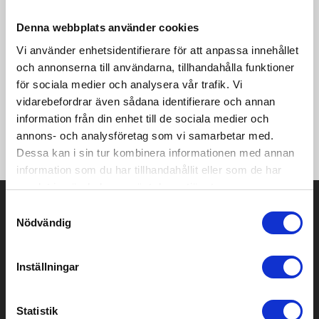
vind- och vattentätt material och har tejpade sömmar för
optimalt väderskydd. Jackan har även bra stretch för optimal
Denna webbplats använder cookies
rörelsefrihet och ventilationsöppningar i armhålor och rygg för
Vi använder enhetsidentifierare för att anpassa innehållet
effektiv temperaturreglering. Kan enkelt packas ned i sin egen
och annonserna till användarna, tillhandahålla funktioner
eller i cykeltröjans ryggficka. • Vind- och vattentätt material
för sociala medier och analysera vår trafik. Vi
(WP 10 000/MVP 10 000) • Bra stretch för optimal
rörelsefrihet • Alla sömmar är tejpade • Vattentät dragkedja
vidarebefordrar även sådana identifierare och annan
fram • Ergonomiskt formade ärmar och axlar •
information från din enhet till de sociala medier och
Ventilationsöppningar i armhålor och rygg • Packas enkelt ned i
annons- och analysföretag som vi samarbetar med.
cykeltröjans ryggficka
Dessa kan i sin tur kombinera informationen med annan
information som du har tillhandahållit eller som de har
samlat in när du har använt deras tjänster.
Prisuppgift på mailen?
Samtyckesval
Nödvändig
Kontakta oss här för att få förslag på produkt och pris över
mailen.
Det går också utmärkt att bara ställa frågor!
Inställningar
KONTAKTA OSS
Statistik