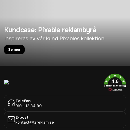
Kundcase: Pixable reklambyrå
Inspireras av vår kund Pixables kollektion
Se mer
4.6
/5
Baserat på 954 betyg
Telefon
019 - 12 34 90
E-post
kontakt@tsreklam.se