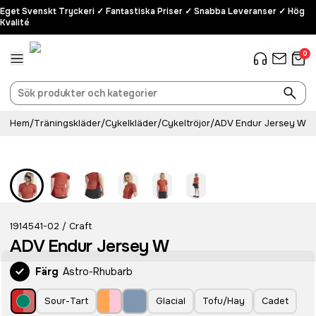
Eget Svenskt Tryckeri ✓ Fantastiska Priser ✓ Snabba Leveranser ✓ Hög
Kvalité
0
Hem
/
Träningskläder
/
Cykelkläder
/
Cykeltröjor
/
ADV Endur Jersey W
Recycled
1914541-02
Craft
/
ADV Endur Jersey W
Färg
Astro-Rhubarb
Sour-Tart
Glacial
Tofu/Hay
Cadet