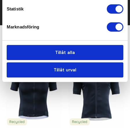
Det går också utmärkt att bara ställa frågor!
Statistik
KONTAKTA OSS
Marknadsföring
Relaterade produkter
Tillåt alla
Bästsäljare
Tillåt urval
Recycled
Recycled