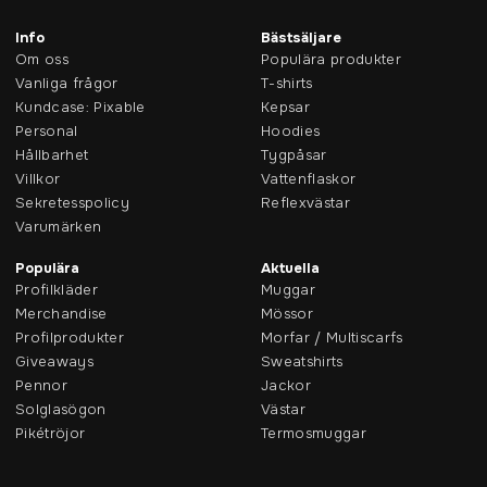
Info
Bästsäljare
Om oss
Populära produkter
Vanliga frågor
T-shirts
Kundcase: Pixable
Kepsar
Personal
Hoodies
Hållbarhet
Tygpåsar
Villkor
Vattenflaskor
Sekretesspolicy
Reflexvästar
Varumärken
Populära
Aktuella
Profilkläder
Muggar
Merchandise
Mössor
Profilprodukter
Morfar / Multiscarfs
Giveaways
Sweatshirts
Pennor
Jackor
Solglasögon
Västar
Pikétröjor
Termosmuggar