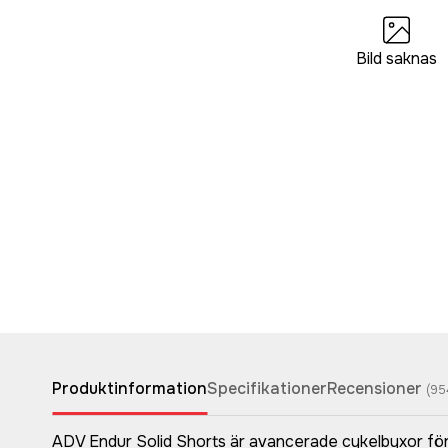
Bild saknas
Produktinformation
Specifikationer
Recensioner
(
95
ADV Endur Solid Shorts är avancerade cykelbyxor för i