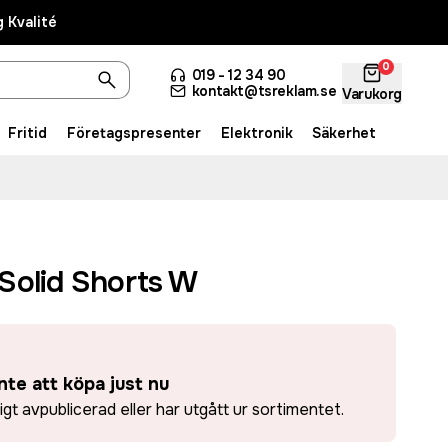
 Kvalité
0
019 - 12 34 90
kontakt@tsreklam.se
Varukorg
Fritid
Företagspresenter
Elektronik
Säkerhet
Solid Shorts W
nte att köpa just nu
ligt avpublicerad eller har utgått ur sortimentet.