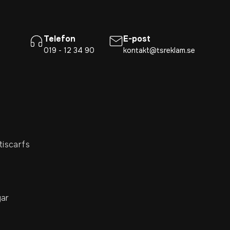
Telefon
E-post
019 - 12 34 90
kontakt@tsreklam.se
tiscarfs
ar