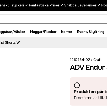
enskt Tryckeri ✓ Fantastiska Priser ✓ Snabba Leveranser ✓ Hög
ygpåsar/Väskor
Muggar/Flaskor
Kontor
Event/Skyltning
lid Shorts W
1910764-02
Craft
/
ADV Endur 
Produkten går i
Produkten är tillfäl