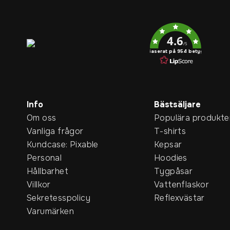
Service rating
4.6
/5
Baserat på 954 betyg
Info
Bästsäljare
Om oss
Populära produkte
Vanliga frågor
T-shirts
Kundcase: Pixable
Kepsar
Personal
Hoodies
Hållbarhet
Tygpåsar
Villkor
Vattenflaskor
Sekretesspolicy
Reflexvästar
Varumärken