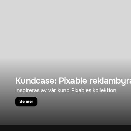
Kundcase: Pixable reklambyr
Inspireras av vår kund Pixables kollektion
Se mer