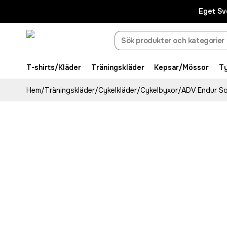
Eget Sv
T-shirts/Kläder
Träningskläder
Kepsar/Mössor
T
Hem
/
Träningskläder
/
Cykelkläder
/
Cykelbyxor
/
ADV Endur So