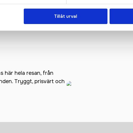
Tillåt urval
nce Bib Shorts M
CORE Essence Shorts M
ns här hela resan, från
anden. Tryggt, prisvärt och