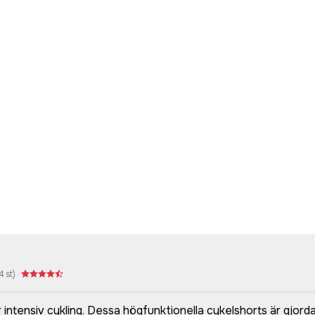
4
st)
ntensiv cykling. Dessa högfunktionella cykelshorts är gjorda