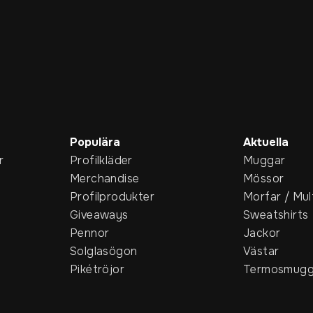
Populära
Aktuella
r
Profilkläder
Muggar
Merchandise
Mössor
Profilprodukter
Morfar / Mul
Giveaways
Sweatshirts
Pennor
Jackor
Solglasögon
Västar
Pikétröjor
Termosmugg