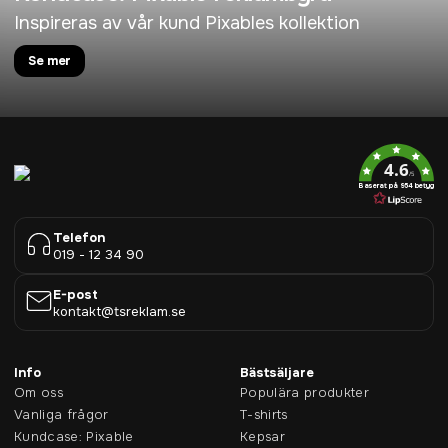
Inspireras av vår kund Pixables kollektion
Se mer
4.6
/5
Baserat på 954 betyg
Telefon
019 - 12 34 90
E-post
kontakt@tsreklam.se
Info
Bästsäljare
Om oss
Populära produkter
Vanliga frågor
T-shirts
Kundcase: Pixable
Kepsar