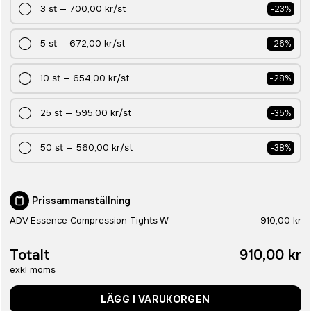
3
st
—
700,00 kr
/st
-
23
%
5
st
—
672,00 kr
/st
-
26
%
10
st
—
654,00 kr
/st
-
28
%
25
st
—
595,00 kr
/st
-
35
%
50
st
—
560,00 kr
/st
-
38
%
Prissammanställning
ADV Essence Compression Tights W
910,00 kr
Totalt
910,00 kr
exkl moms
LÄGG I VARUKORGEN