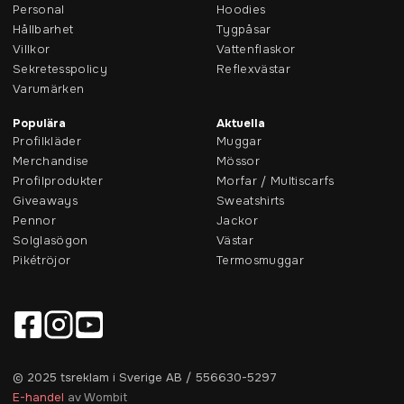
Personal
Hoodies
Hållbarhet
Tygpåsar
Villkor
Vattenflaskor
Sekretesspolicy
Reflexvästar
Varumärken
Populära
Aktuella
Profilkläder
Muggar
Merchandise
Mössor
Profilprodukter
Morfar / Multiscarfs
Giveaways
Sweatshirts
Pennor
Jackor
Solglasögon
Västar
Pikétröjor
Termosmuggar
© 2025 tsreklam i Sverige AB / 556630-5297
E-handel
av Wombit