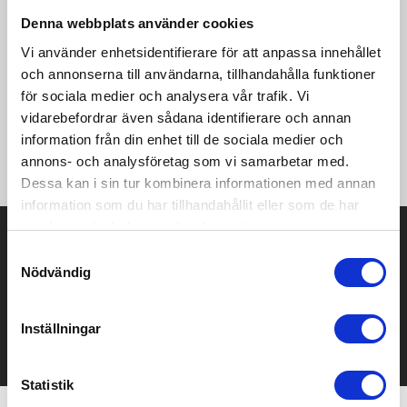
Avancerade kompressionstights i återvunnen trikå av polyamid
Denna webbplats använder cookies
och Lycra Sport Energy som ger perfekt balans mellan
muskelstöd och flexibilitet vid högintensiva träningspass.
Vi använder enhetsidentifierare för att anpassa innehållet
Justerbar dragsko i midjan. Graderad kompression. • Graderad
och annonserna till användarna, tillhandahålla funktioner
kompression för optimalt muskelstöd och stabilitet • Lycra
för sociala medier och analysera vår trafik. Vi
Sport Energy trikå med bra stretch och pullback för optimal
vidarebefordrar även sådana identifierare och annan
passform • Ficka med dragkedja för säker förvaring •
Justerbar dragsko i midjan • Craft-logo fram • Six dots-logo
information från din enhet till de sociala medier och
bak
annons- och analysföretag som vi samarbetar med.
Dessa kan i sin tur kombinera informationen med annan
information som du har tillhandahållit eller som de har
samlat in när du har använt deras tjänster.
Prisuppgift på mailen?
Samtyckesval
Nödvändig
Kontakta oss här för att få förslag på produkt och pris över
mailen.
Det går också utmärkt att bara ställa frågor!
Inställningar
KONTAKTA OSS
Statistik