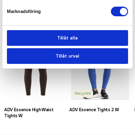
Relaterade produkter
Marknadsföring
Bästsäljare
Tillåt alla
Tillåt urval
Recycled
ADV Essence High Waist
ADV Essence Tights 2 W
Tights W