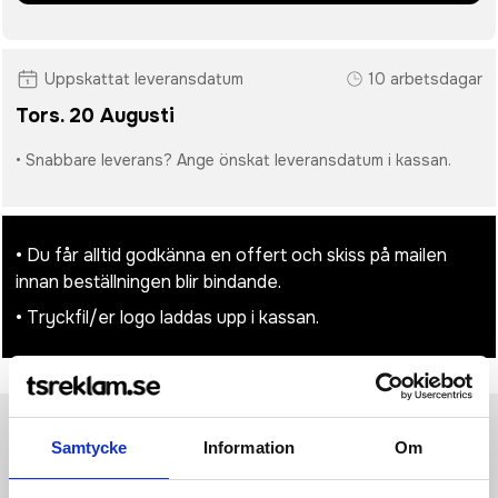
Uppskattat leveransdatum
10 arbetsdagar
Tors. 20 Augusti
• Snabbare leverans? Ange önskat leveransdatum i kassan.
• Du får alltid godkänna en offert och skiss på mailen
innan beställningen blir bindande.
• Tryckfil/er logo laddas upp i kassan.
Samtycke
Information
Om
Produktinformation
Specifikationer
Pristabell
Recensioner
(
954
st)