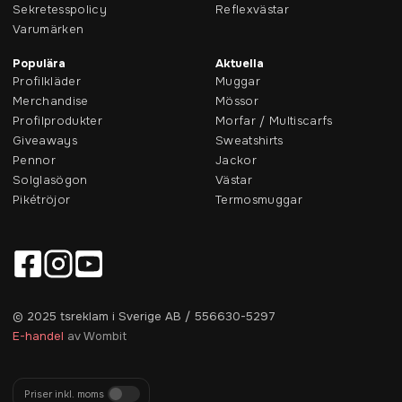
Sekretesspolicy
Reflexvästar
Varumärken
Populära
Aktuella
Profilkläder
Muggar
Merchandise
Mössor
Profilprodukter
Morfar / Multiscarfs
Giveaways
Sweatshirts
Pennor
Jackor
Solglasögon
Västar
Pikétröjor
Termosmuggar
© 2025 tsreklam i Sverige AB / 556630-5297
E-handel
av Wombit
Priser inkl. moms