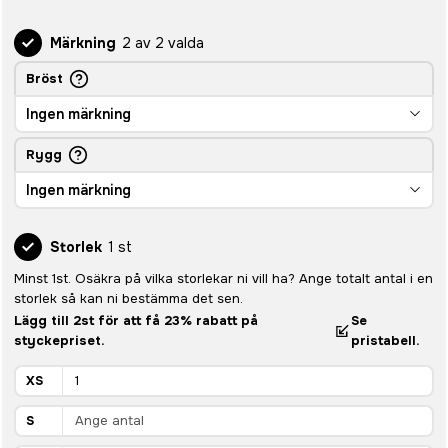
Märkning
2 av 2 valda
Bröst
Ingen märkning
Rygg
Ingen märkning
Storlek
1 st
Minst 1st. Osäkra på vilka storlekar ni vill ha? Ange totalt antal i en
storlek så kan ni bestämma det sen.
Lägg till 2st för att få 23% rabatt på
Se
styckepriset.
pristabell.
XS
S