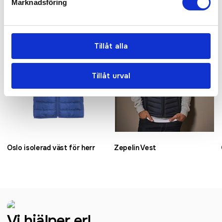
Marknadsföring
Bästsäljare
Tillåt alla
Tillåt urval
Oslo isolerad väst för herr
Zepelin Vest
Vi hjälper er!