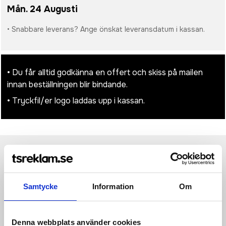
Mån. 24 Augusti
• Snabbare leverans? Ange önskat leveransdatum i kassan.
• Du får alltid godkänna en offert och skiss på mailen
innan beställningen blir bindande.
• Tryckfil/er logo laddas upp i kassan.
Produktinformation
Specifikationer
Pristabell
Recensioner
(
954
st)
Samtycke
Information
Om
En cykelväst är ett givet plagg i varje seriös cykelgarderob.
Med den ultralätta Essence Light Wind Vest (43 g/m2) i
ryggfickan är du alltid redo att snabbt anpassa dig efter
skiftande väderförhållanden. Västen är utrustad med vind- och
Denna webbplats använder cookies