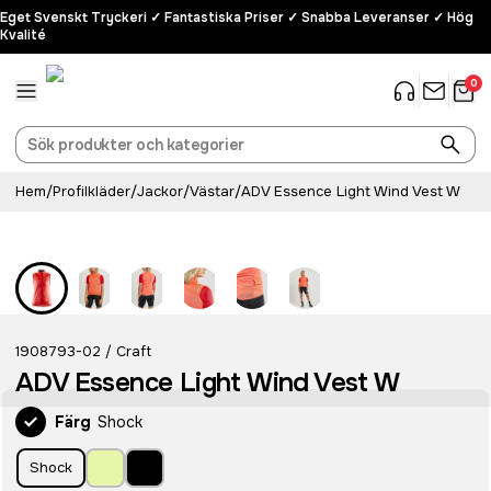
Eget Svenskt Tryckeri ✓ Fantastiska Priser ✓ Snabba Leveranser ✓ Hög
Kvalité
0
Hem
/
Profilkläder
/
Jackor
/
Västar
/
ADV Essence Light Wind Vest W
Recycled
1908793-02
Craft
/
ADV Essence Light Wind Vest W
Färg
Shock
Shock