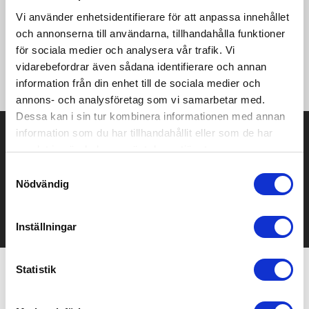
vattenavvisande front och elastisk mesh i ryggen för optimal
Vi använder enhetsidentifierare för att anpassa innehållet
ventilation. Får enkelt plats i cykeltröjans ryggficka. • Ultralätt
återvunnen polyester, 43 g/m2 • Vind- och vattenavvisande
och annonserna till användarna, tillhandahålla funktioner
DWR-behandlat material • Mesh i ryggen • Borstad fleece på
för sociala medier och analysera vår trafik. Vi
kragens insida • Elastisk bandkantning nedtill • Reflekterande
vidarebefordrar även sådana identifierare och annan
detaljer
information från din enhet till de sociala medier och
annons- och analysföretag som vi samarbetar med.
Dessa kan i sin tur kombinera informationen med annan
Prisuppgift på mailen?
information som du har tillhandahållit eller som de har
samlat in när du har använt deras tjänster.
Kontakta oss här för att få förslag på produkt och pris över
Samtyckesval
mailen.
Nödvändig
Det går också utmärkt att bara ställa frågor!
KONTAKTA OSS
Inställningar
Statistik
Relaterade produkter