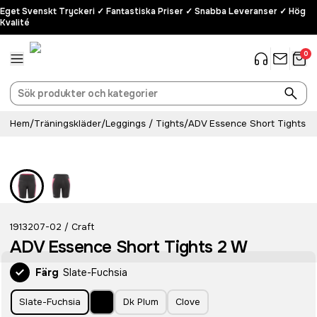
Eget Svenskt Tryckeri ✓ Fantastiska Priser ✓ Snabba Leveranser ✓ Hög
Kvalité
0
Hem
/
Träningskläder
/
Leggings / Tights
/
ADV Essence Short Tights 2
1913207-02
Craft
/
ADV Essence Short Tights 2 W
Färg
Slate-Fuchsia
Slate-Fuchsia
Dk Plum
Clove