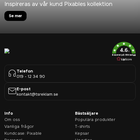
Inspireras av vår kund Pixables kollektion
Se mer
4.6
/5
Baserat på 954 betyg
Telefon
019 - 12 34 90
E-post
kontakt@tsreklam.se
Info
Bästsäljare
Om oss
Populära produkter
Vanliga frågor
T-shirts
Kundcase: Pixable
Kepsar