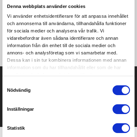
Denna webbplats använder cookies
ADV Essence ShortTights 2 är högfunktionella, korta
Vi använder enhetsidentifierare för att anpassa innehållet
träningstights gjorda i ett mjukt material av återvunnen
och annonserna till användarna, tillhandahålla funktioner
polyester och stretchig elastan. Tightsen har även bred resår i
för sociala medier och analysera vår trafik. Vi
midjan med justerbar dragsko för optimal passform och hög
komfort. • Mycket mjuk trikå av återvunnen polyester och
vidarebefordrar även sådana identifierare och annan
elastan • Bred midjeresår med justerbar dragsko • Stora
information från din enhet till de sociala medier och
ytterfickor på benen • Nyckelficka i midjan • Medelhög midja
annons- och analysföretag som vi samarbetar med.
Dessa kan i sin tur kombinera informationen med annan
information som du har tillhandahållit eller som de har
samlat in när du har använt deras tjänster.
Prisuppgift på mailen?
Samtyckesval
Kontakta oss här för att få förslag på produkt och pris över
Nödvändig
mailen.
Det går också utmärkt att bara ställa frågor!
Inställningar
KONTAKTA OSS
Statistik