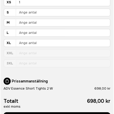
XS
S
M
L
XL
XXL
3XL
Prissammanställning
ADV Essence Short Tights 2 W
698,00 kr
Totalt
698,00 kr
exkl moms