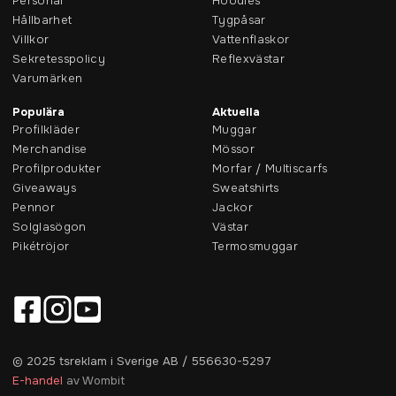
Personal
Hoodies
Hållbarhet
Tygpåsar
Villkor
Vattenflaskor
Sekretesspolicy
Reflexvästar
Varumärken
Populära
Aktuella
Profilkläder
Muggar
Merchandise
Mössor
Profilprodukter
Morfar / Multiscarfs
Giveaways
Sweatshirts
Pennor
Jackor
Solglasögon
Västar
Pikétröjor
Termosmuggar
© 2025 tsreklam i Sverige AB / 556630-5297
E-handel
av Wombit