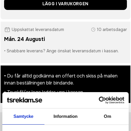
LÄGG I VARUKORGEN
Uppskattat leveransdatum
10 arbetsdagar
Mån. 24 Augusti
• Snabbare leverans? Ange önskat leveransdatum i kassan.
• Du får alltid godkänna en offert och skiss på mailen
innan beställningen blir bindande.
• Tryckfil/er logo laddas upp i kassan.
Samtycke
Information
Om
Produktinformation
Specifikationer
Pristabell
Recensioner
(
954
st)