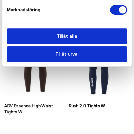
Relaterade produkter
Marknadsföring
Tillåt alla
Tillåt urval
ADV Essence High Waist
Rush 2.0 Tights W
Tights W