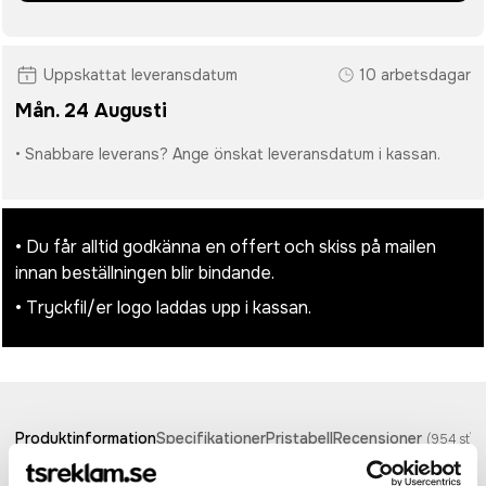
Uppskattat leveransdatum
10 arbetsdagar
Mån. 24 Augusti
• Snabbare leverans? Ange önskat leveransdatum i kassan.
• Du får alltid godkänna en offert och skiss på mailen
innan beställningen blir bindande.
• Tryckfil/er logo laddas upp i kassan.
Produktinformation
Specifikationer
Pristabell
Recensioner
(
954
st)