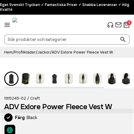
Eget Svenskt Tryckeri ✓ Fantastiska Priser ✓ Snabba Leveranser ✓ Hög
Kvalité
0
Hem
/
Profilkläder
/
Jackor
/
ADV Exlore Power Fleece Vest W
Recycled
1915245-02
Craft
/
ADV Exlore Power Fleece Vest W
Färg
Black