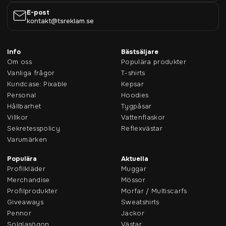
E-post
kontakt@tsreklam.se
Info
Bästsäljare
Om oss
Populära produkter
Vanliga frågor
T-shirts
Kundcase: Pixable
Kepsar
Personal
Hoodies
Hållbarhet
Tygpåsar
Villkor
Vattenflaskor
Sekretesspolicy
Reflexvästar
Varumärken
Populära
Aktuella
Profilkläder
Muggar
Merchandise
Mössor
Profilprodukter
Morfar / Multiscarfs
Giveaways
Sweatshirts
Pennor
Jackor
Solglasögon
Västar