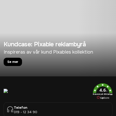
Kundcase: Pixable reklambyrå
Inspireras av vår kund Pixables kollektion
Se mer
4.6
/5
Baserat på 954 betyg
Telefon
019 - 12 34 90