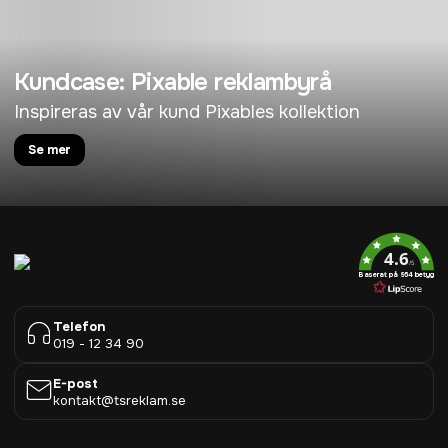
Kundcase: Pixable reklambyrå
Inspireras av vår kund Pixables kollektion
Se mer
4.6
/5
Baserat på 954 betyg
Telefon
019 - 12 34 90
E-post
kontakt@tsreklam.se