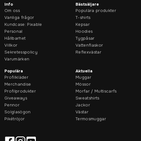
Info
Bästsäljare
Om oss
Populära produkter
Vanliga frågor
T-shirts
Kundcase: Pixable
Kepsar
Personal
Hoodies
Hållbarhet
Tygpåsar
Villkor
Vattenflaskor
Sekretesspolicy
Reflexvästar
Varumärken
Populära
Aktuella
Profilkläder
Muggar
Merchandise
Mössor
Profilprodukter
Morfar / Multiscarfs
Giveaways
Sweatshirts
Pennor
Jackor
Solglasögon
Västar
Pikétröjor
Termosmuggar