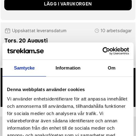
LÄGG I VARUKORGEN
Uppskattat leveransdatum
10 arbetsdagar
Tors. 20 Augusti
• Snabbare leverans? Ange önskat leveransdatum i kassan.
Samtycke
Information
Om
• Du får alltid godkänna en offert och skiss på mailen
innan beställningen blir bindande.
Denna webbplats använder cookies
• Tryckfil/er logo laddas upp i kassan.
Vi använder enhetsidentifierare för att anpassa innehållet
och annonserna till användarna, tillhandahålla funktioner
för sociala medier och analysera vår trafik. Vi
vidarebefordrar även sådana identifierare och annan
information från din enhet till de sociala medier och
Produktinformation
Specifikationer
Pristabell
Recensioner
(
954
st)
annons- och analysföretag som vi samarbetar med.