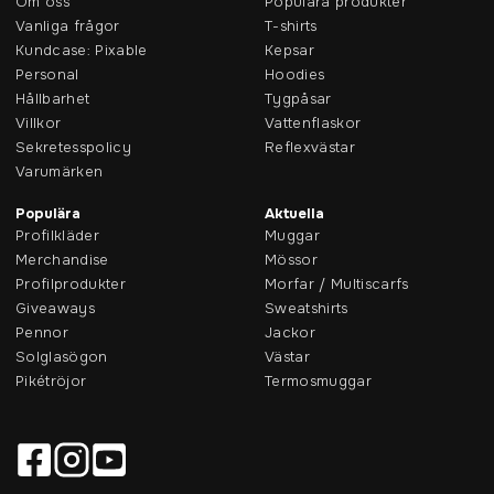
Om oss
Populära produkter
Vanliga frågor
T-shirts
Kundcase: Pixable
Kepsar
Personal
Hoodies
Hållbarhet
Tygpåsar
Villkor
Vattenflaskor
Sekretesspolicy
Reflexvästar
Varumärken
Populära
Aktuella
Profilkläder
Muggar
Merchandise
Mössor
Profilprodukter
Morfar / Multiscarfs
Giveaways
Sweatshirts
Pennor
Jackor
Solglasögon
Västar
Pikétröjor
Termosmuggar