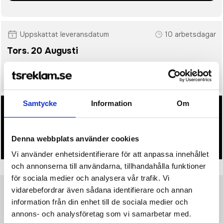
Uppskattat leveransdatum
10 arbetsdagar
Tors. 20 Augusti
• Snabbare leverans? Ange önskat leveransdatum i kassan.
Samtycke
Information
Om
• Du får alltid godkänna en offert och skiss på mailen
innan beställningen blir bindande.
Denna webbplats använder cookies
• Tryckfil/er logo laddas upp i kassan.
Vi använder enhetsidentifierare för att anpassa innehållet
och annonserna till användarna, tillhandahålla funktioner
för sociala medier och analysera vår trafik. Vi
vidarebefordrar även sådana identifierare och annan
Produktinformation
Specifikationer
Pristabell
Recensioner
information från din enhet till de sociala medier och
(
954
st)
annons- och analysföretag som vi samarbetar med.