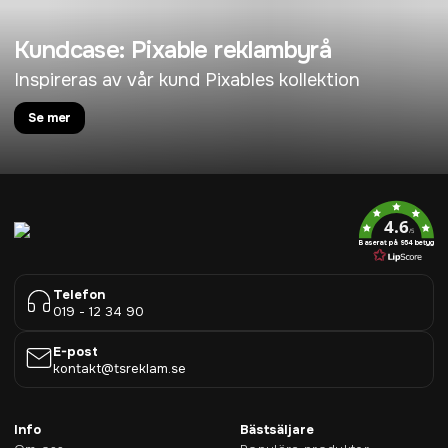
Kundcase: Pixable reklambyrå
Inspireras av vår kund Pixables kollektion
Se mer
4.6
/5
Baserat på 954 betyg
Telefon
019 - 12 34 90
E-post
kontakt@tsreklam.se
Info
Bästsäljare