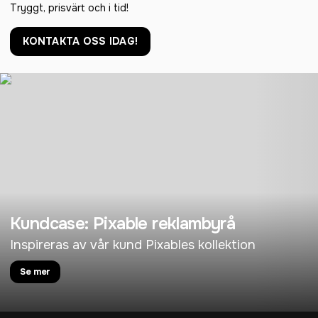
Tryggt, prisvärt och i tid!
KONTAKTA OSS IDAG!
Kundcase: Pixable reklambyrå
Inspireras av vår kund Pixables kollektion
Se mer