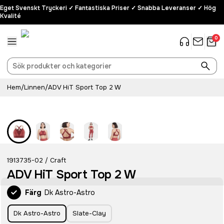
Eget Svenskt Tryckeri ✓ Fantastiska Priser ✓ Snabba Leveranser ✓ Hög
Kvalité
0
Hem
/
Linnen
/
ADV HiT Sport Top 2 W
Recycled
1913735-02
Craft
/
ADV HiT Sport Top 2 W
Färg
Dk Astro-Astro
Dk Astro-Astro
Slate-Clay