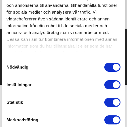
av återvunnen polyester och elastan • Lätt stöd • Elastisk
och annonserna till användarna, tillhandahålla funktioner
resår nedtill för stöd och bra passform • Korslagda band i
för sociala medier och analysera vår trafik. Vi
ryggen • Fodrad front • Perforerade detaljer framtill • Tight fit
vidarebefordrar även sådana identifierare och annan
information från din enhet till de sociala medier och
annons- och analysföretag som vi samarbetar med.
Prisuppgift på mailen?
Dessa kan i sin tur kombinera informationen med annan
information som du har tillhandahållit eller som de har
Kontakta oss här för att få förslag på produkt och pris över
samlat in när du har använt deras tjänster.
mailen.
Det går också utmärkt att bara ställa frågor!
Samtyckesval
Nödvändig
KONTAKTA OSS
Inställningar
Relaterade produkter
Statistik
Marknadsföring