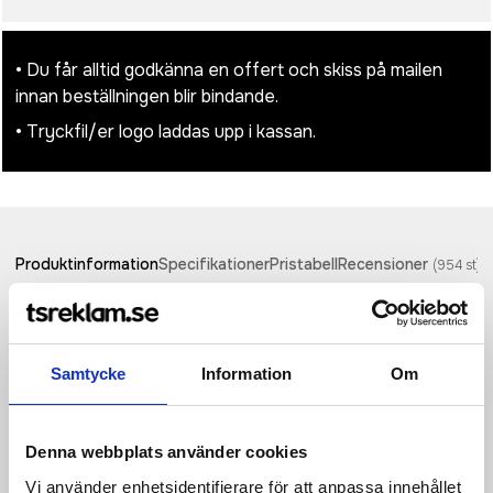
• Du får alltid godkänna en offert och skiss på mailen
innan beställningen blir bindande.
• Tryckfil/er logo laddas upp i kassan.
Produktinformation
Specifikationer
Pristabell
Recensioner
(
954
st)
ADV HiT Sport Top 2 är en högfunktionell träningstopp med
lätt stöd som passar till de flesta typer av högintensiv
inomhusträning. Plagget är gjort av ett elastiskt och
Samtycke
Information
Om
snabbtorkande trikåmaterial av återvunnen polyester med
effektiv fukttransport och bra kyleffekt. Träningstoppen har
även resår nedtill för bra stöd, korslagda band i ryggen och
Denna webbplats använder cookies
fodrad front. Ergonomisk design i kombination med bra stretch
ger optimal rörelsefrihet och hög komfort. • Mjukt trikåmaterial
Vi använder enhetsidentifierare för att anpassa innehållet