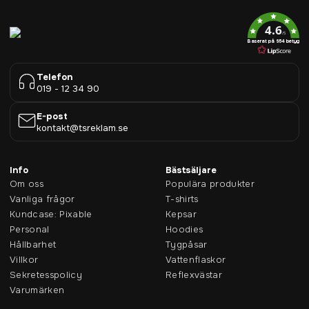
4.6
/5
Baserat på 954 betyg
Telefon
019 - 12 34 90
E-post
kontakt@tsreklam.se
Info
Bästsäljare
Om oss
Populära produkter
Vanliga frågor
T-shirts
Kundcase: Pixable
Kepsar
Personal
Hoodies
Hållbarhet
Tygpåsar
Villkor
Vattenflaskor
Sekretesspolicy
Reflexvästar
Varumärken