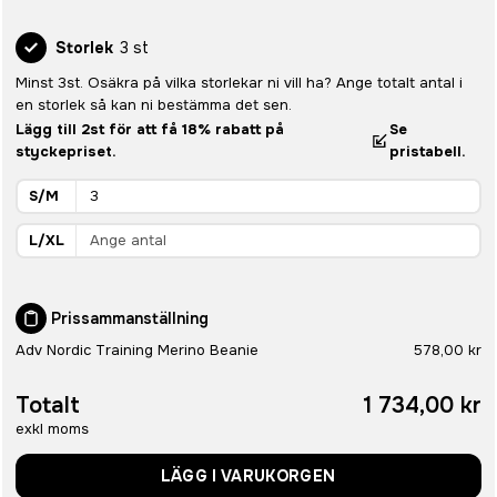
Storlek
3 st
Minst 3st. Osäkra på vilka storlekar ni vill ha? Ange totalt antal i
en storlek så kan ni bestämma det sen.
Lägg till 2st för att få 18% rabatt på
Se
styckepriset.
pristabell.
S/M
L/XL
Prissammanställning
Adv Nordic Training Merino Beanie
578,00 kr
Totalt
1 734,00 kr
exkl moms
LÄGG I VARUKORGEN