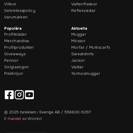
Villkor
Vattenflaskor
Sekretesspolicy
Reflexvästar
Varumärken
Populära
Aktuella
Profilkläder
Muggar
Merchandise
Mössor
Profilprodukter
Morfar / Multiscarfs
Giveaways
Sweatshirts
Pennor
Jackor
Solglasögon
Västar
Pikétröjor
Termosmuggar
© 2025 tsreklam i Sverige AB / 556630-5297
E-handel
av Wombit