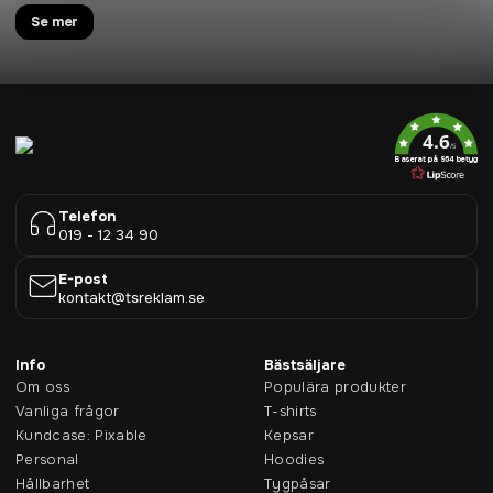
Se mer
4.6
/5
Baserat på 954 betyg
Telefon
019 - 12 34 90
E-post
kontakt@tsreklam.se
Info
Bästsäljare
Om oss
Populära produkter
Vanliga frågor
T-shirts
Kundcase: Pixable
Kepsar
Personal
Hoodies
Hållbarhet
Tygpåsar