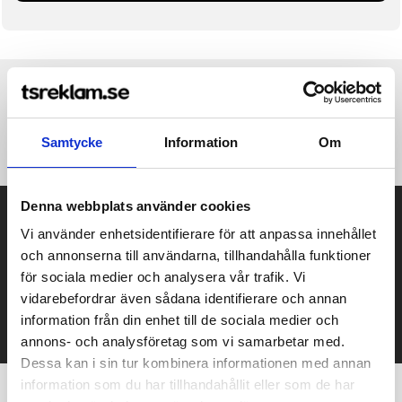
Produktinformation
Specifikationer
Pristabell
Recensioner
(
954
st)
Samtycke
Information
Om
Denna webbplats använder cookies
Prisuppgift på mailen?
Vi använder enhetsidentifierare för att anpassa innehållet
Kontakta oss här för att få förslag på produkt och pris över
och annonserna till användarna, tillhandahålla funktioner
mailen.
för sociala medier och analysera vår trafik. Vi
Det går också utmärkt att bara ställa frågor!
vidarebefordrar även sådana identifierare och annan
information från din enhet till de sociala medier och
KONTAKTA OSS
annons- och analysföretag som vi samarbetar med.
Dessa kan i sin tur kombinera informationen med annan
information som du har tillhandahållit eller som de har