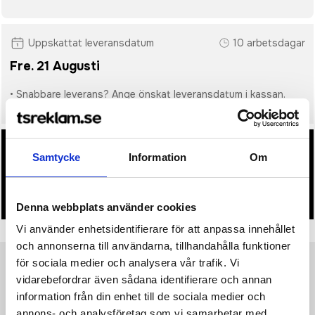
Uppskattat leveransdatum
10 arbetsdagar
Fre. 21 Augusti
• Snabbare leverans? Ange önskat leveransdatum i kassan.
• Du får alltid godkänna en offert och skiss på mailen
Samtycke
Information
Om
innan beställningen blir bindande.
• Tryckfil/er logo laddas upp i kassan.
Denna webbplats använder cookies
Vi använder enhetsidentifierare för att anpassa innehållet
och annonserna till användarna, tillhandahålla funktioner
för sociala medier och analysera vår trafik. Vi
Produktinformation
Specifikationer
Pristabell
Recensioner
vidarebefordrar även sådana identifierare och annan
(
954
st)
information från din enhet till de sociala medier och
annons- och analysföretag som vi samarbetar med.