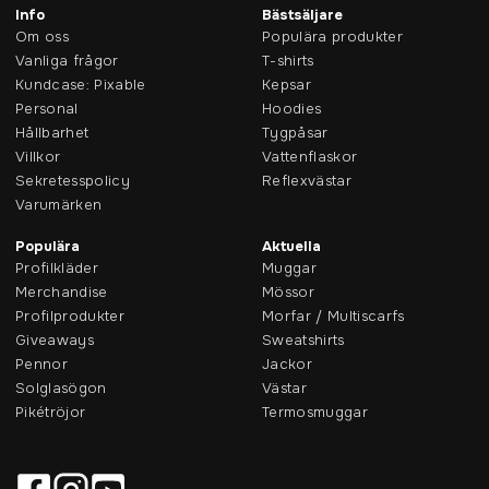
Info
Bästsäljare
Om oss
Populära produkter
Vanliga frågor
T-shirts
Kundcase: Pixable
Kepsar
Personal
Hoodies
Hållbarhet
Tygpåsar
Villkor
Vattenflaskor
Sekretesspolicy
Reflexvästar
Varumärken
Populära
Aktuella
Profilkläder
Muggar
Merchandise
Mössor
Profilprodukter
Morfar / Multiscarfs
Giveaways
Sweatshirts
Pennor
Jackor
Solglasögon
Västar
Pikétröjor
Termosmuggar