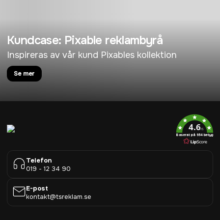
Kundcase: Pixable reklambyrå
Inspireras av vår kund Pixables kollektion
Se mer
4.6
/5
Baserat på 954 betyg
Telefon
019 - 12 34 90
E-post
kontakt@tsreklam.se