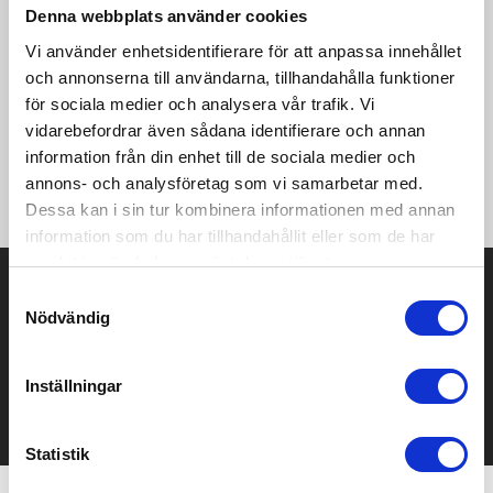
Denna webbplats använder cookies
Produktinformation
Specifikationer
Pristabell
Recensioner
(
954
st)
Vi använder enhetsidentifierare för att anpassa innehållet
och annonserna till användarna, tillhandahålla funktioner
·88% Polyester, 12% Elastane ·2-layer fabric fabric with 310T
för sociala medier och analysera vår trafik. Vi
polyester lining with DuPont™ padding ·High stylish collar
vidarebefordrar även sådana identifierare och annan
·Water-repellent front and pocket zippers ·Elastic detail at
information från din enhet till de sociala medier och
hem and cuffs ·Wind- and waterproof (8.000 mm), taped
annons- och analysföretag som vi samarbetar med.
seams ·Breathable (3.000 g/m² in 24h)
Dessa kan i sin tur kombinera informationen med annan
information som du har tillhandahållit eller som de har
samlat in när du har använt deras tjänster.
Prisuppgift på mailen?
Samtyckesval
Nödvändig
Kontakta oss här för att få förslag på produkt och pris över
mailen.
Det går också utmärkt att bara ställa frågor!
Inställningar
KONTAKTA OSS
Statistik