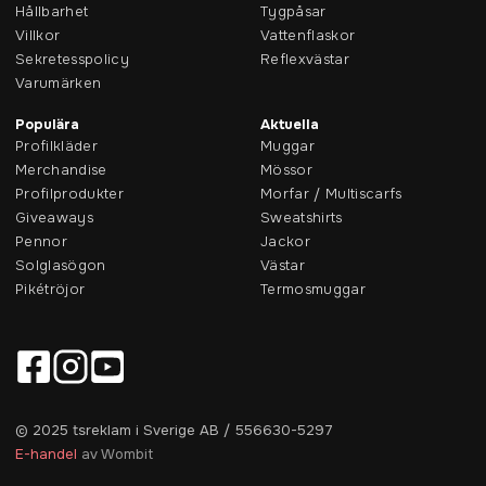
Hållbarhet
Tygpåsar
Villkor
Vattenflaskor
Sekretesspolicy
Reflexvästar
Varumärken
Populära
Aktuella
Profilkläder
Muggar
Merchandise
Mössor
Profilprodukter
Morfar / Multiscarfs
Giveaways
Sweatshirts
Pennor
Jackor
Solglasögon
Västar
Pikétröjor
Termosmuggar
© 2025 tsreklam i Sverige AB / 556630-5297
E-handel
av Wombit