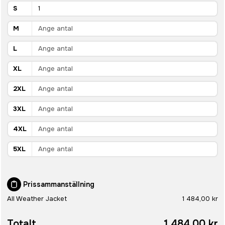
S
M
L
XL
2XL
3XL
4XL
5XL
Prissammanställning
All Weather Jacket
1 484,00 kr
Totalt
1 484,00 kr