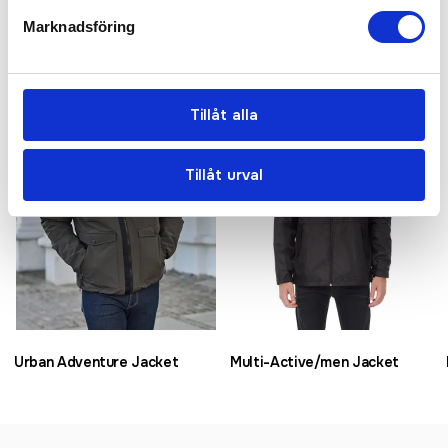
Marknadsföring
Relaterade produkter
Tillåt alla
Tillåt urval
Urban Adventure Jacket
Multi-Active/men Jacket