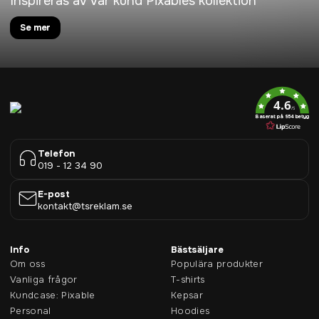
Inspireras av vår kund Pixables kollektion
Se mer
4.6
/5
Baserat på 954 betyg
Telefon
019 - 12 34 90
E-post
kontakt@tsreklam.se
Info
Bästsäljare
Om oss
Populära produkter
Vanliga frågor
T-shirts
Kundcase: Pixable
Kepsar
Personal
Hoodies