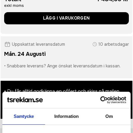
exkl moms
LÄGG I VARUKORGEN
Uppskattat leveransdatum
10 arbetsdagar
Mån. 24 Augusti
• Snabbare leverans? Ange önskat leveransdatum i kassan.
• Du får alltid godkänna en offert och skiss på mailen
innan beställningen blir bindande.
• Tryckfil/er logo laddas upp i kassan.
Samtycke
Information
Om