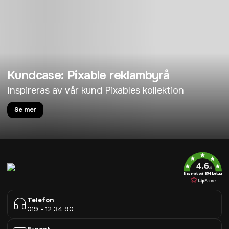
Kundcase: Pixable reklambyrå
Inspireras av vår kund Pixables kollektion
Se mer
4.6
/5
Baserat på 954 betyg
Telefon
019 - 12 34 90