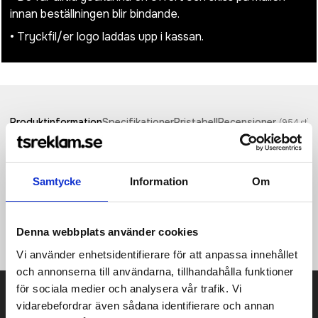
innan beställningen blir bindande.
• Tryckfil/er logo laddas upp i kassan.
Produktinformation
Specifikationer
Pristabell
Recensioner
(
954
st)
Kompakt termosmugg med dubbelvägg och skruvlock. Passar i
de flesta kaffebryggare. Volymkapacitet 250 ml. Skapa den
Samtycke
Information
Om
perfekta muggen genom att mixa och matcha färger. Tillverkad
i Storbritannien. Förpackad i en komposterbar påse för
hemmabruk. BPA-fri. EN12875-1-kompatibel, tål maskindisk och
mikrovågsugn.
Denna webbplats använder cookies
Vi använder enhetsidentifierare för att anpassa innehållet
och annonserna till användarna, tillhandahålla funktioner
för sociala medier och analysera vår trafik. Vi
Prisuppgift på mailen?
vidarebefordrar även sådana identifierare och annan