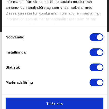
information från din enhet till de sociala medier och
Kontakta oss här för att få förslag på produkt och pris över
mailen.
annons- och analysföretag som vi samarbetar med.
Det går också utmärkt att bara ställa frågor!
Dessa kan i sin tur kombinera informationen med annan
information som du har tillhandahållit eller som de har
KONTAKTA OSS
samlat in när du har använt deras tjänster.
Samtyckesval
Nödvändig
Relaterade produkter
Inställningar
Populär
Statistik
Marknadsföring
Tillåt alla