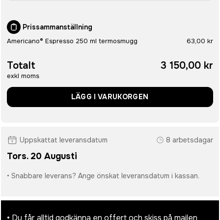
Prissammanställning
Americano® Espresso 250 ml termosmugg
63,00 kr
Totalt
3 150,00 kr
exkl moms
LÄGG I VARUKORGEN
Uppskattat leveransdatum
8 arbetsdagar
Tors. 20 Augusti
• Snabbare leverans? Ange önskat leveransdatum i kassan.
• Du får alltid godkänna en offert och skiss på mailen