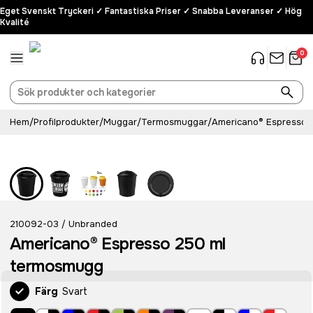
Eget Svenskt Tryckeri ✓ Fantastiska Priser ✓ Snabba Leveranser ✓ Hög
Kvalité
0
Hem
/
Profilprodukter
/
Muggar
/
Termosmuggar
/
Americano® Espresso 
210092-03
Unbranded
/
Americano® Espresso 250 ml
termosmugg
Färg
Svart