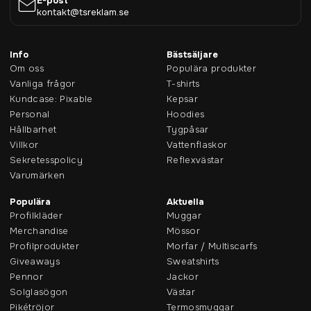
E-post
kontakt@tsreklam.se
Info
Bästsäljare
Om oss
Populära produkter
Vanliga frågor
T-shirts
Kundcase: Pixable
Kepsar
Personal
Hoodies
Hållbarhet
Tygpåsar
Villkor
Vattenflaskor
Sekretesspolicy
Reflexvästar
Varumärken
Populära
Aktuella
Profilkläder
Muggar
Merchandise
Mössor
Profilprodukter
Morfar / Multiscarfs
Giveaways
Sweatshirts
Pennor
Jackor
Solglasögon
Västar
Pikétröjor
Termosmuggar