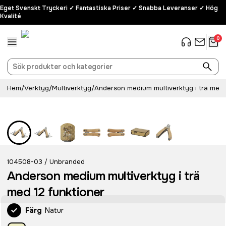
Eget Svenskt Tryckeri ✓ Fantastiska Priser ✓ Snabba Leveranser ✓ Hög
Kvalité
0
Hem
/
Verktyg
/
Multiverktyg
/
Anderson medium multiverktyg i trä med 
104508-03
Unbranded
/
Anderson medium multiverktyg i trä
med 12 funktioner
Färg
Natur