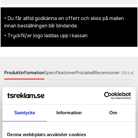
• Du får alltid godkänna en offert och skiss på mailen
innan beställningen blir bindande.
• Tryckfil/er logo laddas upp i kassan.
Produktinformation
Specifikationer
Pristabell
Recensioner
(
954
st)
Starkt, hållbart och kompakt multiverktyg gjort av
högkvalitativt rostfritt stål med handtag av bokträ. Detta
verktyg är ett måste för scouter, händiga män och
utomhusentusiaster. Innehåller 12 funktioner: stora flacktänger,
Samtycke
Information
Om
standardtänger, avbitartänger, sågtandat blad,
flaska/burköppnare, platt skruvmejsel, medium platt
skruvmejsel, liten kniv, philips skruvmejsel, medium kniv och fil
och filrengöring. Det bokträ som används är från hållbara,
Denna webbplats använder cookies