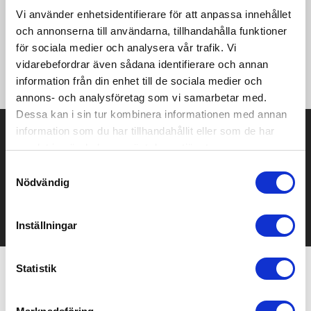
miljömässigt och socialt ansvarsfulla källor. Storleken när den
Vi använder enhetsidentifierare för att anpassa innehållet
öppnas är 11 x 6 cm, och när den är stängd 7,2 x 3,4 cm.
Levereras med en bruksanvisning och är förpackad i en
och annonserna till användarna, tillhandahålla funktioner
återvunnen presentförpackning i kartong med en storlek på
för sociala medier och analysera vår trafik. Vi
9,5 x 5,5 x 2,5 cm. Gravyr rekommenderas som ett hållbart
vidarebefordrar även sådana identifierare och annan
dekorationsalternativ.
information från din enhet till de sociala medier och
annons- och analysföretag som vi samarbetar med.
Dessa kan i sin tur kombinera informationen med annan
Prisuppgift på mailen?
information som du har tillhandahållit eller som de har
samlat in när du har använt deras tjänster.
Kontakta oss här för att få förslag på produkt och pris över
Samtyckesval
mailen.
Nödvändig
Det går också utmärkt att bara ställa frågor!
KONTAKTA OSS
Inställningar
Statistik
Relaterade produkter