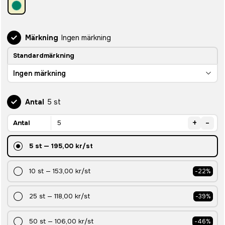
Märkning
Ingen märkning
Standardmärkning
Ingen märkning
Antal
5 st
+
-
Antal
5
st
—
195,00 kr
/st
10
st
—
153,00 kr
/st
-
22
%
25
st
—
118,00 kr
/st
-
39
%
50
st
—
106,00 kr
/st
-
46
%