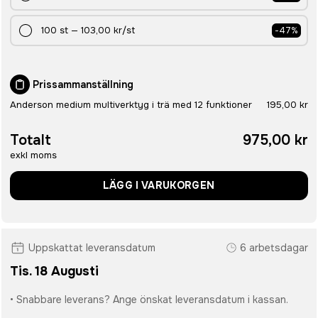
100
st
—
103,00 kr
/st
-
47
%
Prissammanställning
Anderson medium multiverktyg i trä med 12 funktioner
195,00 kr
Totalt
975,00 kr
exkl moms
LÄGG I VARUKORGEN
Uppskattat leveransdatum
6 arbetsdagar
Tis. 18 Augusti
• Snabbare leverans? Ange önskat leveransdatum i kassan.