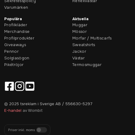
Sekretesspolicy
Reflexvästar
Varumärken
Populära
Aktuella
Profilkläder
Muggar
Merchandise
Mössor
Profilprodukter
Morfar / Multiscarfs
Giveaways
Sweatshirts
Pennor
Jackor
Solglasögon
Västar
Pikétröjor
Termosmuggar
© 2025 tsreklam i Sverige AB / 556630-5297
E-handel
av Wombit
Priser inkl. moms