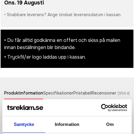
Ons. 19 Augusti
• Snabbare leverans? Ange önskat leveransdatum i kassan.
• Du får alltid godkänna en offert och skiss på mailen
innan beställningen blir bindande.
• Tryckfil/er logo laddas upp i kassan.
Produktinformation
Specifikationer
Pristabell
Recensioner
(
954
st)
Denna Anker Powerbank (25 000 mAh, 165 W med inbyggda
och utdragbara kablar) är gjord för seriös laddning när du är
på språng. Med en enorm kapacitet på 25 000 mAh och upp
Samtycke
Information
Om
till 165 W uteffekt kan den driva allt från smartphones till
laptops med otrolig hastighet - den laddar en MacBook eller