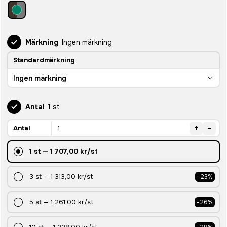
Märkning
Ingen märkning
Standardmärkning
Ingen märkning
Antal
1 st
+
-
Antal
1
st
—
1 707,00 kr
/st
3
st
—
1 313,00 kr
/st
-
23
%
5
st
—
1 261,00 kr
/st
-
26
%