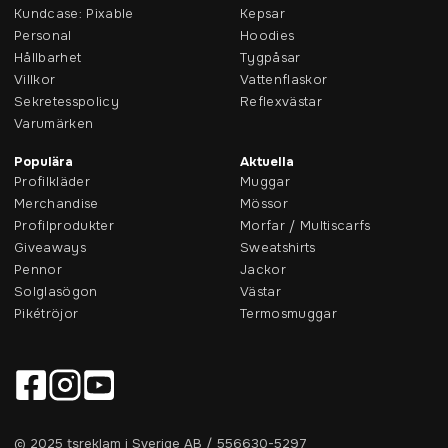
Kundcase: Pixable
Kepsar
Personal
Hoodies
Hållbarhet
Tygpåsar
Villkor
Vattenflaskor
Sekretesspolicy
Reflexvästar
Varumärken
Populära
Aktuella
Profilkläder
Muggar
Merchandise
Mössor
Profilprodukter
Morfar / Multiscarfs
Giveaways
Sweatshirts
Pennor
Jackor
Solglasögon
Västar
Pikétröjor
Termosmuggar
© 2025 tsreklam i Sverige AB / 556630-5297