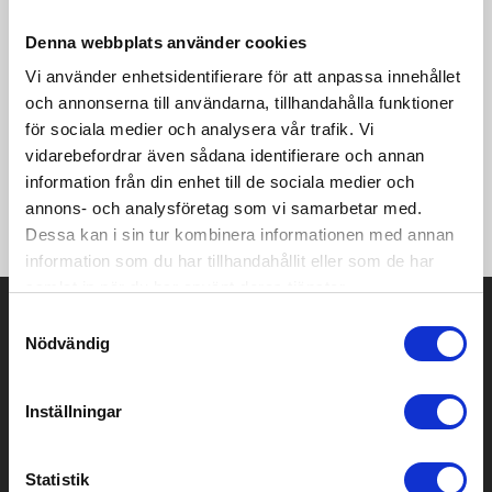
iPhone till 50% på under 35 minuter.Dess främsta funktion är
de två inbyggda USB-C-kablarna; en utdragbar och en
Denna webbplats använder cookies
integrerad i en slitstark bärrem, vilket eliminerar behovet av
Vi använder enhetsidentifierare för att anpassa innehållet
extra kablar. Du kan ladda upp till fyra enheter samtidigt via
och annonserna till användarna, tillhandahålla funktioner
ytterligare USB-A- och USB-C-portar. En smart digital display
håller dig uppdaterad genom att visa aktuell effekt och
för sociala medier och analysera vår trafik. Vi
batteristatus i realtid.Ankers avancerade ActiveShield 2.0 för
vidarebefordrar även sådana identifierare och annan
säker laddning, en kompakt robust design gör denna
information från din enhet till de sociala medier och
powerbank perfekt för arbete, resor eller daglig användning
annons- och analysföretag som vi samarbetar med.
när prestanda och bekvämlighet är som viktigast.
Dessa kan i sin tur kombinera informationen med annan
information som du har tillhandahållit eller som de har
samlat in när du har använt deras tjänster.
Prisuppgift på mailen?
Samtyckesval
Nödvändig
Kontakta oss här för att få förslag på produkt och pris över
mailen.
Det går också utmärkt att bara ställa frågor!
Inställningar
KONTAKTA OSS
Statistik