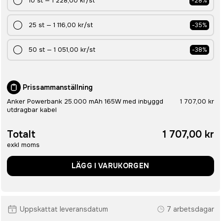
10
st
—
1 228,00 kr
/st
-
28
%
25
st
—
1 116,00 kr
/st
-
35
%
50
st
—
1 051,00 kr
/st
-
38
%
Prissammanställning
Anker Powerbank 25.000 mAh 165W med inbyggd
1 707,00 kr
utdragbar kabel
Totalt
1 707,00 kr
exkl moms
LÄGG I VARUKORGEN
Uppskattat leveransdatum
7 arbetsdagar