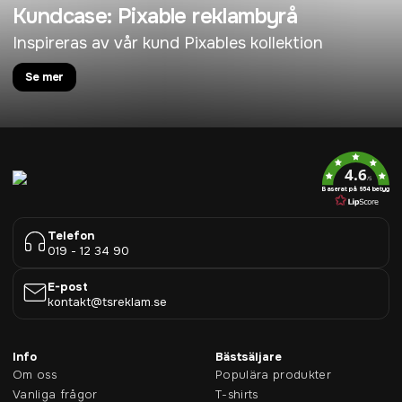
Kundcase: Pixable reklambyrå
Inspireras av vår kund Pixables kollektion
Se mer
4.6
/5
Baserat på 954 betyg
Telefon
019 - 12 34 90
E-post
kontakt@tsreklam.se
Info
Bästsäljare
Om oss
Populära produkter
Vanliga frågor
T-shirts