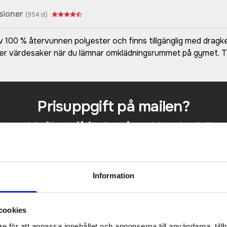
sioner
(
954
st)
ad av 100 % återvunnen polyester och finns tillgänglig med drag
ler värdesaker när du lämnar omklädningsrummet på gymet. Til
Prisuppgift på mailen?
a oss här för att få förslag på produkt och pris över
Det går också utmärkt att bara ställa frågor!
KONTAKTA OSS
Information
cookies
e för att anpassa innehållet och annonserna till användarna, tillh