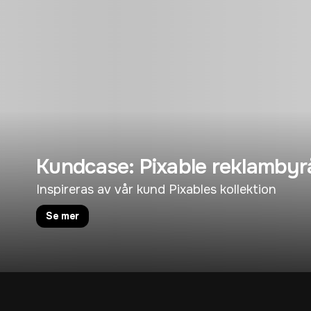
Kundcase: Pixable reklambyr
Inspireras av vår kund Pixables kollektion
Se mer