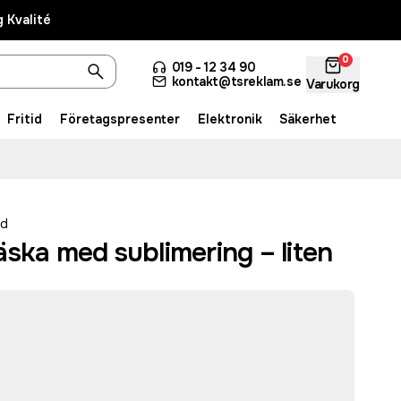
 Kvalité
0
019 - 12 34 90
kontakt@tsreklam.se
Varukorg
Fritid
Företagspresenter
Elektronik
Säkerhet
ed
ska med sublimering – liten