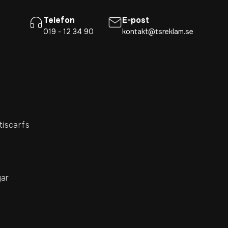
Telefon
E-post
019 - 12 34 90
kontakt@tsreklam.se
tiscarfs
ar