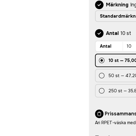
Märkning
In
Standardmärkn
Antal
10 st
Antal
10
st
—
75,00
50
st
—
47,2
250
st
—
35,
Prissammans
Ari RPET-väska med 