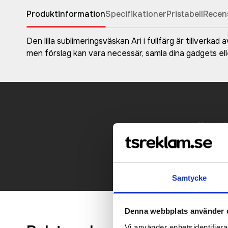
Produktinformation
Specifikationer
Pristabell
Recen
Den lilla sublimeringsväskan Ari i fullfärg är tillverk
men förslag kan vara necessär, samla dina gadgets el
Kontakt
Samtycke
Denna webbplats använder 
Vi använder enhetsidentifierar