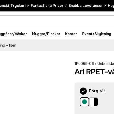
enskt Tryckeri ✓ Fantastiska Priser ✓ Snabba Leveranser ✓ Hög
ygpåsar/Väskor
Muggar/Flaskor
Kontor
Event/Skyltning
ng – liten
1PL069-06
Unbrand
/
Ari RPET-vä
Färg
Vit