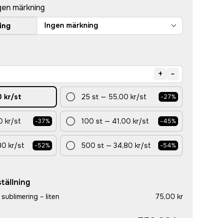
gen märkning
Ingen märkning
ing
+
-
 kr
/st
25
st
—
55,00 kr
/st
-
27
%
0 kr
/st
100
st
—
41,00 kr
/st
-
37
%
-
45
%
80 kr
/st
500
st
—
34,80 kr
/st
-
52
%
-
54
%
tällning
sublimering – liten
75,00 kr