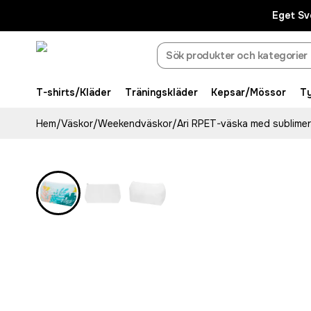
Eget Sv
T-shirts/Kläder
Träningskläder
Kepsar/Mössor
T
Hem
/
Väskor
/
Weekendväskor
/
Ari RPET-väska med sublimeri