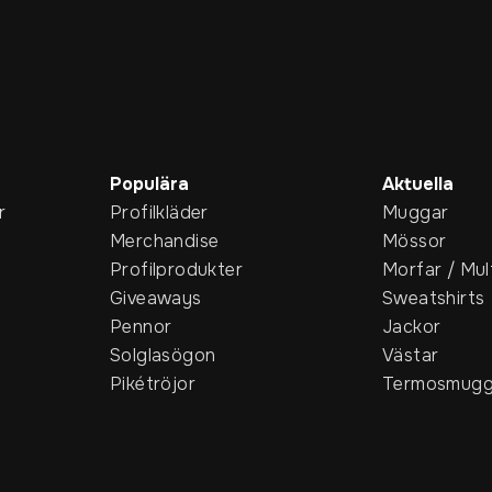
Populära
Aktuella
r
Profilkläder
Muggar
Merchandise
Mössor
Profilprodukter
Morfar / Mul
Giveaways
Sweatshirts
Pennor
Jackor
Solglasögon
Västar
Pikétröjor
Termosmugg