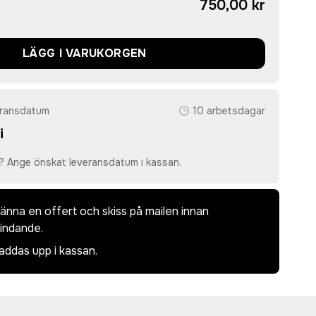
750,00 kr
LÄGG I VARUKORGEN
eransdatum
10 arbetsdagar
i
? Ange önskat leveransdatum i kassan.
dkänna en offert och skiss på mailen innan
bindande.
laddas upp i kassan.