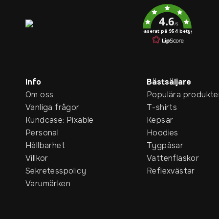
Service rating
4.6
/5
Baserat på 954 betyg
Info
Bästsäljare
Om oss
Populära produkte
Vanliga frågor
T-shirts
Kundcase: Pixable
Kepsar
Personal
Hoodies
Hållbarhet
Tygpåsar
Villkor
Vattenflaskor
Sekretesspolicy
Reflexvästar
Varumärken