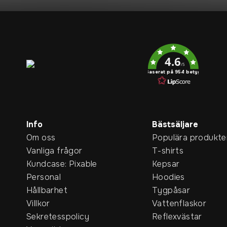
Service rating
4.6
/5
Baserat på 954 betyg
Info
Bästsäljare
Om oss
Populära produkte
Vanliga frågor
T-shirts
Kundcase: Pixable
Kepsar
Personal
Hoodies
Hållbarhet
Tygpåsar
Villkor
Vattenflaskor
Sekretesspolicy
Reflexvästar