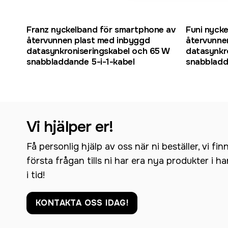
Franz nyckelband för smartphone av
Funi nyck
återvunnen plast med inbyggd
återvunne
datasynkroniseringskabel och 65 W
datasynkr
snabbladdande 5-i-1-kabel
snabbladd
Vi hjälper er!
Få personlig hjälp av oss när ni beställer, vi fin
första frågan tills ni har era nya produkter i h
i tid!
KONTAKTA OSS IDAG!