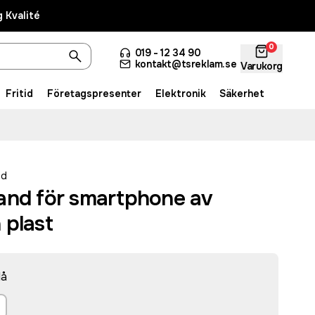
 Kvalité
0
019 - 12 34 90
kontakt@tsreklam.se
Varukorg
Fritid
Företagspresenter
Elektronik
Säkerhet
ed
and för smartphone av
 plast
lå