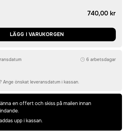
740,00 kr
LÄGG I VARUKORGEN
eransdatum
6 arbetsdagar
? Ange önskat leveransdatum i kassan.
dkänna en offert och skiss på mailen innan
bindande.
laddas upp i kassan.