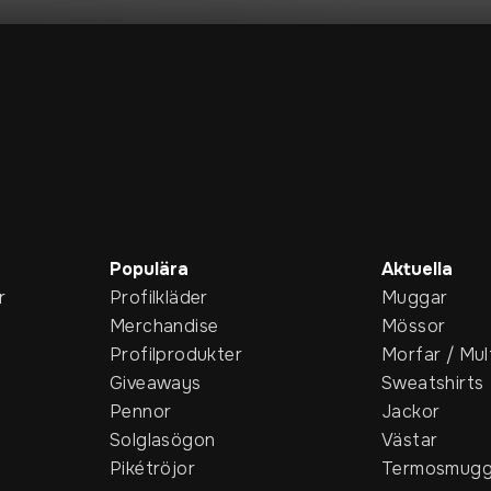
Populära
Aktuella
r
Profilkläder
Muggar
Merchandise
Mössor
Profilprodukter
Morfar / Mul
Giveaways
Sweatshirts
Pennor
Jackor
Solglasögon
Västar
Pikétröjor
Termosmugg