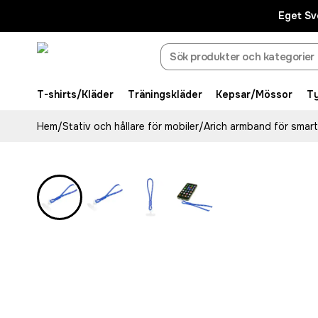
Eget Sv
T-shirts/Kläder
Träningskläder
Kepsar/Mössor
T
Hem
/
Stativ och hållare för mobiler
/
Arich armband för smar