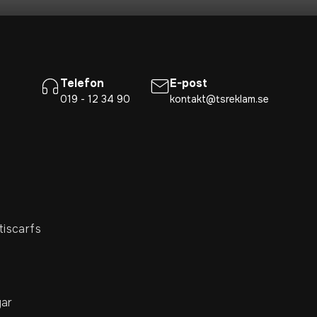
Telefon
E-post
019 - 12 34 90
kontakt@tsreklam.se
tiscarfs
ar