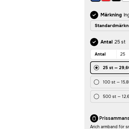
Märkning
In
Standardmärkn
Antal
25 st
Antal
25
st
—
29,6
100
st
—
15,8
500
st
—
12,
Prissammans
Arich armband för s