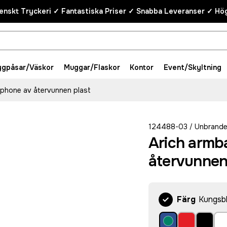
enskt Tryckeri ✓ Fantastiska Priser ✓ Snabba Leveranser ✓ Hög
ygpåsar/Väskor
Muggar/Flaskor
Kontor
Event/Skyltning
tphone av återvunnen plast
124488-03
Unbrand
/
Arich armb
återvunnen
Färg
Kungsb