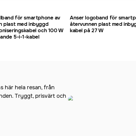
elband för smartphone av
Anser logoband för smart
n plast med inbyggd
återvunnen plast med inbyg
oniseringskabel och 100 W
kabel på 27 W
ande 5-i-1-kabel
ns här hela resan, från
anden. Tryggt, prisvärt och