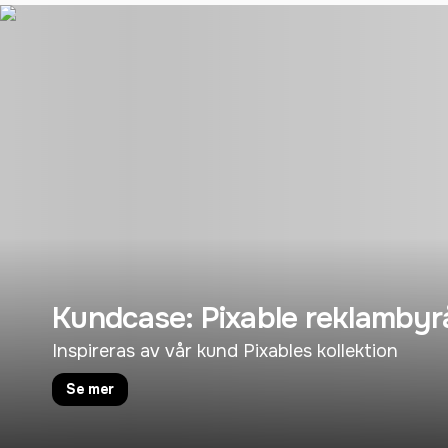
Kundcase: Pixable reklambyr
Inspireras av vår kund Pixables kollektion
Se mer