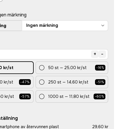
gen märkning
Ingen märkning
ing
+
-
0 kr
/st
50
st
—
25,00 kr
/st
-
16
%
0 kr
/st
250
st
—
14,60 kr
/st
-
47
%
-
51
%
60 kr
/st
1000
st
—
11,80 kr
/st
-
57
%
-
60
%
tällning
martphone av återvunnen plast
29,60 kr