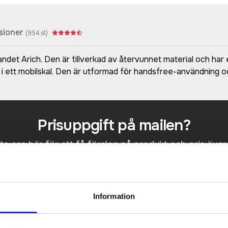
sioner
(
954
st)
det Arich. Den är tillverkad av återvunnet material och har
 i ett mobilskal. Den är utformad för handsfree-användning oc
Prisuppgift på mailen?
a oss här för att få förslag på produkt och pris över
Det går också utmärkt att bara ställa frågor!
KONTAKTA OSS
Information