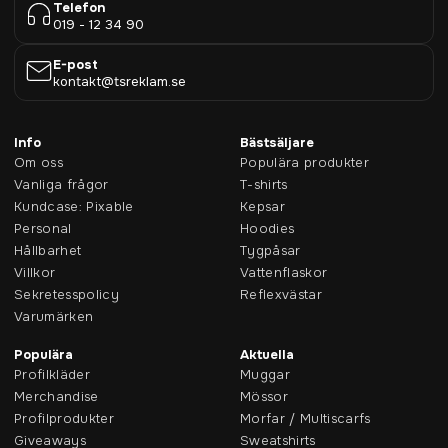
Telefon
019 - 12 34 90
E-post
kontakt@tsreklam.se
Info
Bästsäljare
Om oss
Populära produkter
Vanliga frågor
T-shirts
Kundcase: Pixable
Kepsar
Personal
Hoodies
Hållbarhet
Tygpåsar
Villkor
Vattenflaskor
Sekretesspolicy
Reflexvästar
Varumärken
Populära
Aktuella
Profilkläder
Muggar
Merchandise
Mössor
Profilprodukter
Morfar / Multiscarfs
Giveaways
Sweatshirts