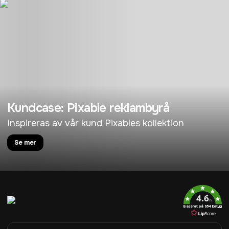
Kundcase: Pixable reklambyrå
Inspireras av vår kund Pixables kollektion
Se mer
4.6
/5
Baserat på 954 betyg