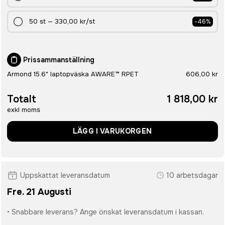
50
st
—
330,00 kr
/st
-
46
%
Prissammanställning
Armond 15.6" laptopväska AWARE™ RPET
606,00 kr
Totalt
1 818,00 kr
exkl moms
LÄGG I VARUKORGEN
Uppskattat leveransdatum
10 arbetsdagar
Fre. 21 Augusti
• Snabbare leverans? Ange önskat leveransdatum i kassan.