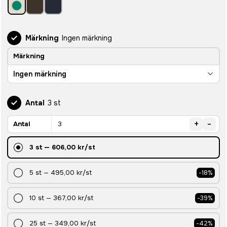
Märkning
Ingen märkning
Märkning
Ingen märkning
Antal
3 st
+
-
Antal
3
st
—
606,00 kr
/st
5
st
—
495,00 kr
/st
-
18
%
10
st
—
367,00 kr
/st
-
39
%
25
st
—
349,00 kr
/st
-
42
%