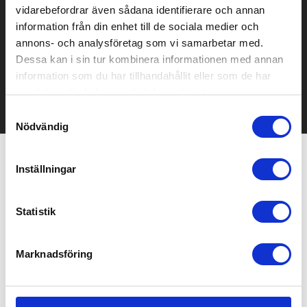
vidarebefordrar även sådana identifierare och annan
Prisuppgift på mailen?
information från din enhet till de sociala medier och
annons- och analysföretag som vi samarbetar med.
Kontakta oss här för att få förslag på produkt och pris över
Dessa kan i sin tur kombinera informationen med annan
mailen.
information som du har tillhandahållit eller som de har
Det går också utmärkt att bara ställa frågor!
samlat in när du har använt deras tjänster.
KONTAKTA OSS
Samtyckesval
Nödvändig
Inställningar
Relaterade produkter
Statistik
Populär
Marknadsföring