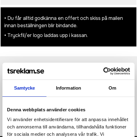
• Du får alltid godkänna en offert och skiss på mailen
innan beställningen blir bindande.
• Tryckfil/er logo laddas upp i kassan.
Produktinformation
Specifikationer
Pristabell
Recensioner
(
954
st)
Samtycke
Information
Om
Armond 15.6" laptopväska har en klassisk design med sömmar
framtill, flera förvaringsfickor, två handtag upptill och en
justerbar, avtagbar axelrem. Tillverkad av återvunnen polyester
med AWARE™-spårning. 2% av intäkterna från varje såld
Denna webbplats använder cookies
produkt med AWARE™ kommer att doneras till Water.org. PVC-
Vi använder enhetsidentifierare för att anpassa innehållet
fri.
och annonserna till användarna, tillhandahålla funktioner
för sociala medier och analysera vår trafik. Vi