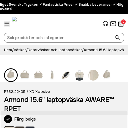
Eget Svenskt Tryckeri ✓ Fantastiska Priser ✓ Snabba Leveranser ✓ Hög
Kvalité
0
Hem
/
Väskor
/
Datorväskor och laptopväskor
/
Armond 15.6" laptopvä
Recycled
P732.22-05
XD Xclusive
/
Armond 15.6" laptopväska AWARE™
RPET
Färg
beige