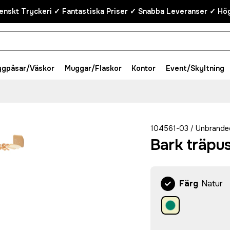
enskt Tryckeri ✓ Fantastiska Priser ✓ Snabba Leveranser ✓ Hög
ygpåsar/Väskor
Muggar/Flaskor
Kontor
Event/Skyltning
104561-03
Unbrande
/
Bark träpus
Färg
Natur