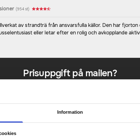
sioner
(
954
st)
illverkat av strandträ från ansvarsfulla källor. Den har fjort
usselentusiast eller letar efter en rolig och avkopplande akti
Prisuppgift på mailen?
a oss här för att få förslag på produkt och pris över
Det går också utmärkt att bara ställa frågor!
KONTAKTA OSS
Information
cookies