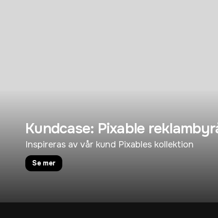
Kundcase: Pixable reklambyr
Inspireras av vår kund Pixables kollektion
Se mer