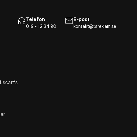
Telefon
E-post
019 - 12 34 90
kontakt@tsreklam.se
tiscarfs
ar