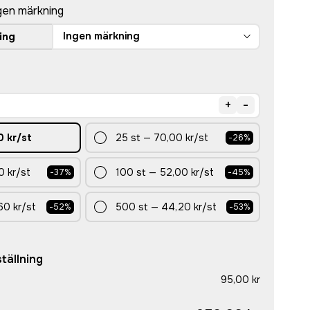
gen märkning
Ingen märkning
ing
+
-
0 kr
/st
25
st
—
70,00 kr
/st
-
26
%
0 kr
/st
100
st
—
52,00 kr
/st
-
37
%
-
45
%
60 kr
/st
500
st
—
44,20 kr
/st
-
52
%
-
53
%
tällning
95,00 kr