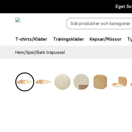
Eget Sv
T-shirts/Kläder
Träningskläder
Kepsar/Mössor
T
Hem
/
Spel
/
Bark träpussel