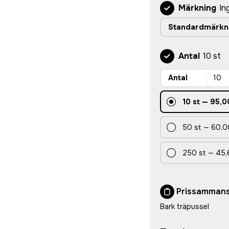
Märkning
In
Standardmärkn
Antal
10 st
Antal
10
st
—
95,0
50
st
—
60,0
250
st
—
45,
Prissammans
Bark träpussel