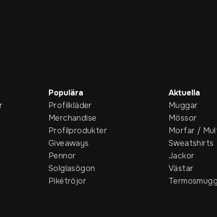
Populära
Aktuella
r
Profilkläder
Muggar
Merchandise
Mössor
Profilprodukter
Morfar / Mul
Giveaways
Sweatshirts
Pennor
Jackor
Solglasögon
Västar
Pikétröjor
Termosmugg