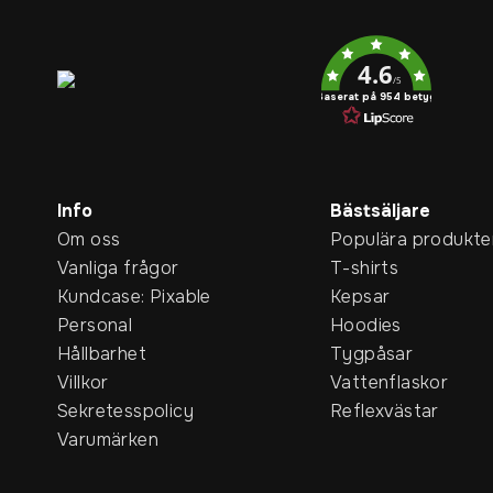
Service rating
4.6
/5
Baserat på 954 betyg
Info
Bästsäljare
Om oss
Populära produkte
Vanliga frågor
T-shirts
Kundcase: Pixable
Kepsar
Personal
Hoodies
Hållbarhet
Tygpåsar
Villkor
Vattenflaskor
Sekretesspolicy
Reflexvästar
Varumärken