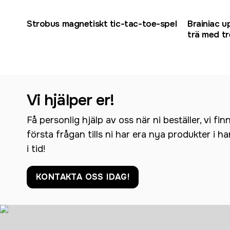
Strobus magnetiskt tic-tac-toe-spel
Brainiac u
trä med tr
Vi hjälper er!
Få personlig hjälp av oss när ni beställer, vi fin
första frågan tills ni har era nya produkter i h
i tid!
KONTAKTA OSS IDAG!