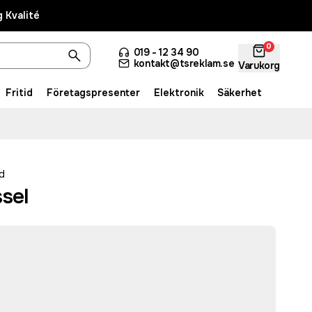
 Kvalité
0
019 - 12 34 90
kontakt@tsreklam.se
Varukorg
Fritid
Företagspresenter
Elektronik
Säkerhet
d
sel