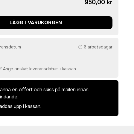
950,00 kr
LÄGG I VARUKORGEN
eransdatum
6 arbetsdagar
? Ange önskat leveransdatum i kassan.
dkänna en offert och skiss på mailen innan
bindande.
laddas upp i kassan.