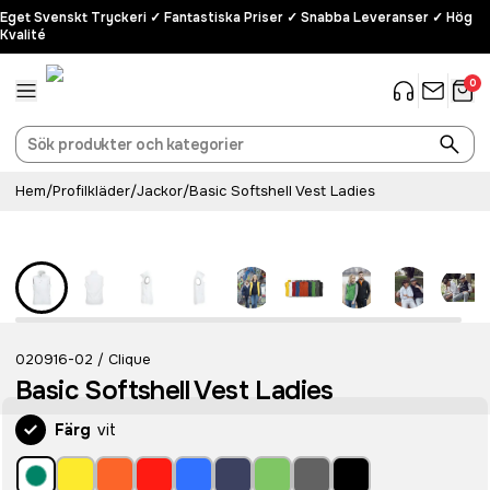
Eget Svenskt Tryckeri ✓ Fantastiska Priser ✓ Snabba Leveranser ✓ Hög
Kvalité
0
Hem
/
Profilkläder
/
Jackor
/
Basic Softshell Vest Ladies
020916-02
Clique
/
Basic Softshell Vest Ladies
Färg
vit