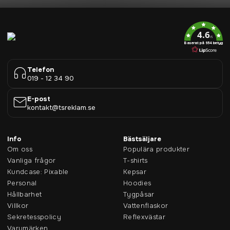
4.6
/5
Baserat på 954 betyg
Telefon
019 - 12 34 90
E-post
kontakt@tsreklam.se
Info
Bästsäljare
Om oss
Populära produkter
Vanliga frågor
T-shirts
Kundcase: Pixable
Kepsar
Personal
Hoodies
Hållbarhet
Tygpåsar
Villkor
Vattenflaskor
Sekretesspolicy
Reflexvästar
Varumärken