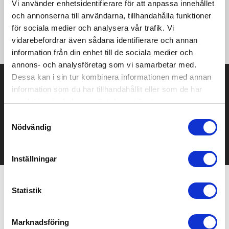
Vi använder enhetsidentifierare för att anpassa innehållet
och annonserna till användarna, tillhandahålla funktioner
Softshellväst med tre ytterfickor och två innerfickor. Ton-i-ton
för sociala medier och analysera vår trafik. Vi
dragkedjor, elastiskt band i nederkant och i ärmhål.
vidarebefordrar även sådana identifierare och annan
information från din enhet till de sociala medier och
annons- och analysföretag som vi samarbetar med.
Dessa kan i sin tur kombinera informationen med annan
Prisuppgift på mailen?
information som du har tillhandahållit eller som de har
samlat in när du har använt deras tjänster.
Kontakta oss här för att få förslag på produkt och pris över
mailen.
Samtyckesval
Det går också utmärkt att bara ställa frågor!
Nödvändig
KONTAKTA OSS
Inställningar
Statistik
Relaterade produkter
Marknadsföring
Bästsäljare
Bästsäljare