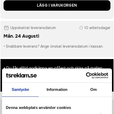
LÄGG I VARUKORGEN
Uppskattat leveransdatum
10 arbetsdagar
Mån. 24 Augusti
• Snabbare leverans? Ange önskat leveransdatum i kassan.
• Du får alltid godkänna en offert och skiss på mailen
innan beställningen blir bindande.
• Tryckfil/er logo laddas upp i kassan.
Samtycke
Information
Om
Denna webbplats använder cookies
Produktinformation
Specifikationer
Pristabell
Recensioner
(
954
st)