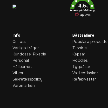
4.6
/5
Baserat på 954 betyg
Info
Bästsäljare
Om oss
Populära produkte
Vanliga frågor
T-shirts
Kundcase: Pixable
Kepsar
Personal
Hoodies
Hållbarhet
Tygpåsar
Villkor
Vattenflaskor
Sekretesspolicy
Reflexvästar
Varumärken