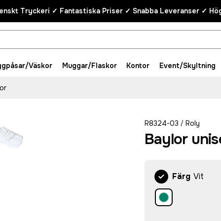
enskt Tryckeri ✓ Fantastiska Priser ✓ Snabba Leveranser ✓ Hög
ygpåsar/Väskor
Muggar/Flaskor
Kontor
Event/Skyltning
or
R8324-03
Roly
/
Baylor unis
Färg
Vit