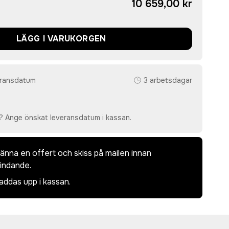
10 659,00 kr
LÄGG I VARUKORGEN
eransdatum
3 arbetsdagar
? Ange önskat leveransdatum i kassan.
dkänna en offert och skiss på mailen innan
bindande.
laddas upp i kassan.