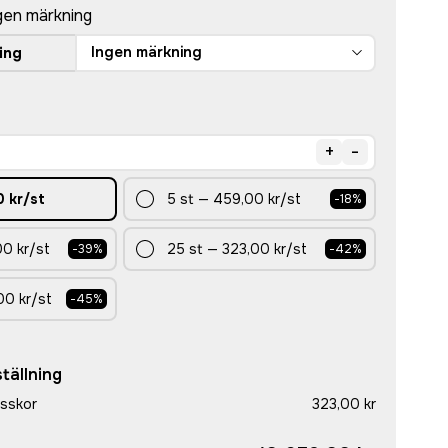
gen märkning
Ingen märkning
ing
+
-
0 kr
/st
5
st
—
459,00 kr
/st
-
18
%
0 kr
/st
25
st
—
323,00 kr
/st
-
39
%
-
42
%
00 kr
/st
-
45
%
tällning
gsskor
323,00 kr