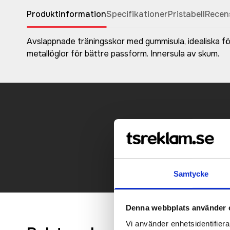
Produktinformation
Specifikationer
Pristabell
Recen
Avslappnade träningsskor med gummisula, idealiska f
metallöglor för bättre passform. Innersula av skum.
Kontakt
Samtycke
Denna webbplats använder 
Vi använder enhetsidentifierar