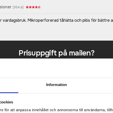
sioner
(
954
st)
ör vardagsbruk. Mikroperforerad tåhätta och plös för bättre
Prisuppgift på mailen?
a oss här för att få förslag på produkt och pris över
Det går också utmärkt att bara ställa frågor!
KONTAKTA OSS
Information
cookies
e för att anpassa innehållet och annonserna till användarna, tillh