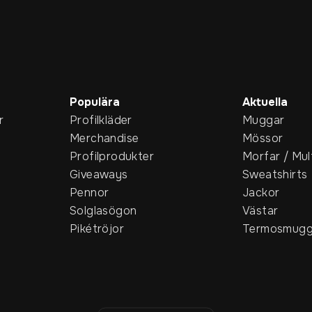
Populära
Aktuella
r
Profilkläder
Muggar
Merchandise
Mössor
Profilprodukter
Morfar / Mul
Giveaways
Sweatshirts
Pennor
Jackor
Solglasögon
Västar
Pikétröjor
Termosmugg