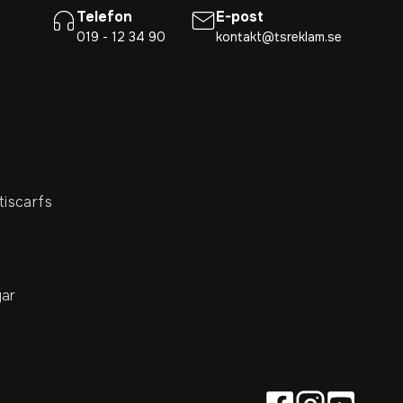
Telefon
E-post
019 - 12 34 90
kontakt@tsreklam.se
tiscarfs
ar