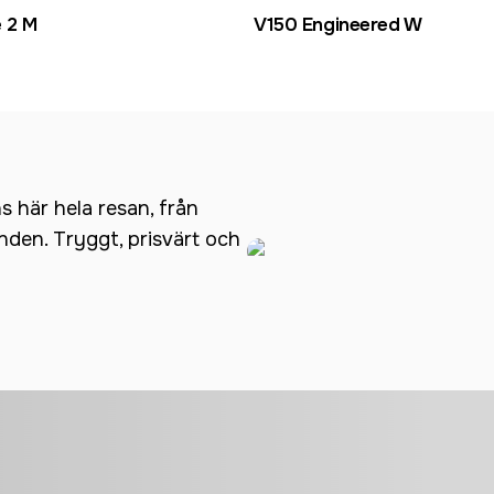
 2 M
V150 Engineered W
ns här hela resan, från
anden. Tryggt, prisvärt och