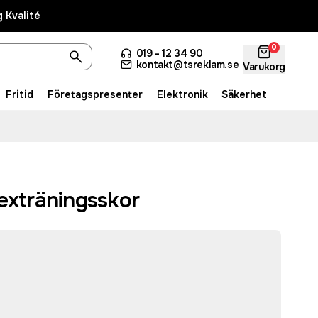
 Kvalité
0
019 - 12 34 90
kontakt@tsreklam.se
Varukorg
Fritid
Företagspresenter
Elektronik
Säkerhet
exträningsskor