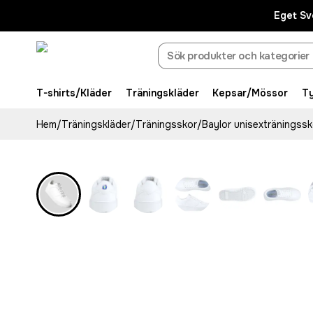
Eget Sv
T-shirts/Kläder
Träningskläder
Kepsar/Mössor
T
Hem
/
Träningskläder
/
Träningsskor
/
Baylor unisexträningssk