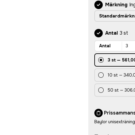
Märkning
In
Standardmärkn
Antal
3 st
Antal
3
st
—
561,0
10
st
—
340,0
50
st
—
306,
Prissammans
Baylor unisextränin