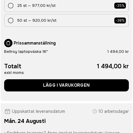
25
st
—
977,00 kr
/st
-
35
%
50
st
—
920,00 kr
/st
-
38
%
Prissammanställning
Bellroy laptopväska 16"
1 494,00 kr
Totalt
1 494,00 kr
exkl moms
LÄGG I VARUKORGEN
Uppskattat leveransdatum
10 arbetsdagar
Mån. 24 Augusti