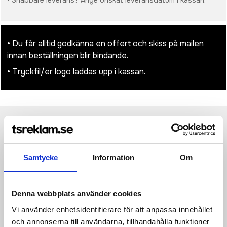
• Snabbare leverans? Ange önskat leveransdatum i kassan.
• Du får alltid godkänna en offert och skiss på mailen
innan beställningen blir bindande.
• Tryckfil/er logo laddas upp i kassan.
Produktinformation
Specifikationer
Pristabell
Recensioner
(
954
st)
Samtycke
Information
Om
Denna allt-i-ett-väska håller dina viktigaste arbetsverktyg
prydligt förvarade och lättåtkomliga, från väskan till
skrivbordet och mötesbordet. Passar laptops upp till 16”.
Skumvadderat fodral för laptop. Nedfällbar frontficka. Två
Denna webbplats använder cookies
pennfickor i nät. Extra förvaringsutrymme för skrymmande
Vi använder enhetsidentifierare för att anpassa innehållet
föremål. Vattenavvisande dragkedja och tyg. Invändigt soft-
touch foder.
och annonserna till användarna, tillhandahålla funktioner