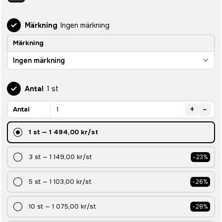
Märkning
Ingen märkning
Märkning
Ingen märkning
Antal
1 st
+
-
Antal
1
st
—
1 494,00 kr
/st
3
st
—
1 149,00 kr
/st
-
23
%
5
st
—
1 103,00 kr
/st
-
26
%
10
st
—
1 075,00 kr
/st
-
28
%