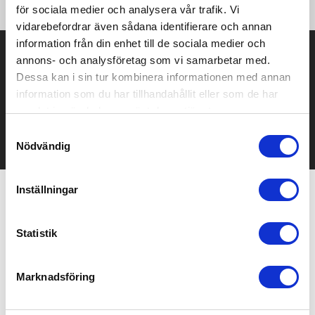
för sociala medier och analysera vår trafik. Vi
vidarebefordrar även sådana identifierare och annan
information från din enhet till de sociala medier och
Prisuppgift på mailen?
annons- och analysföretag som vi samarbetar med.
Dessa kan i sin tur kombinera informationen med annan
Kontakta oss här för att få förslag på produkt och pris över
information som du har tillhandahållit eller som de har
mailen.
samlat in när du har använt deras tjänster.
Det går också utmärkt att bara ställa frågor!
Samtyckesval
KONTAKTA OSS
Nödvändig
Inställningar
Relaterade produkter
Statistik
Populär
Marknadsföring