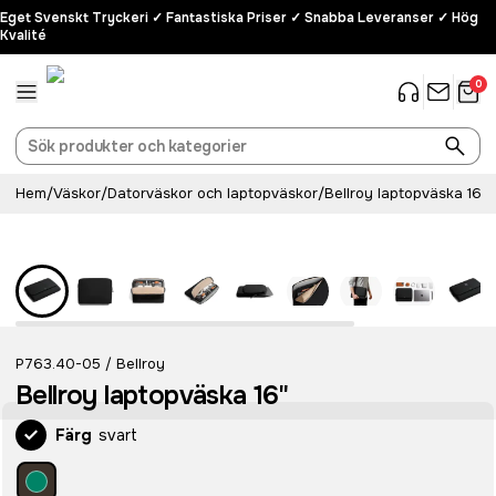
Eget Svenskt Tryckeri ✓ Fantastiska Priser ✓ Snabba Leveranser ✓ Hög
Kvalité
0
Hem
/
Väskor
/
Datorväskor och laptopväskor
/
Bellroy laptopväska 16"
Recycled
P763.40-05
Bellroy
/
Bellroy laptopväska 16"
Färg
svart