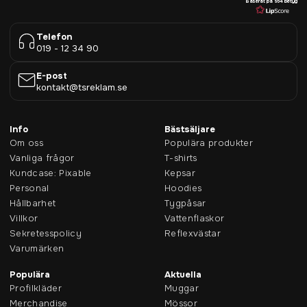
Baserat på 954 betyg
Telefon
019 - 12 34 90
E-post
kontakt@tsreklam.se
Info
Bästsäljare
Om oss
Populära produkter
Vanliga frågor
T-shirts
Kundcase: Pixable
Kepsar
Personal
Hoodies
Hållbarhet
Tygpåsar
Villkor
Vattenflaskor
Sekretesspolicy
Reflexvästar
Varumärken
Populära
Aktuella
Profilkläder
Muggar
Merchandise
Mössor