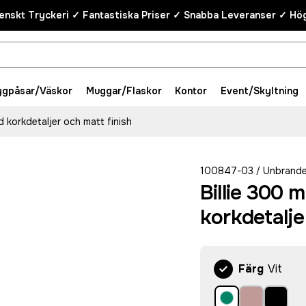
enskt Tryckeri ✓ Fantastiska Priser ✓ Snabba Leveranser ✓ Hög
ygpåsar/Väskor
Muggar/Flaskor
Kontor
Event/Skyltning
 korkdetaljer och matt finish
100847-03
Unbrand
/
Billie 300
korkdetalje
Färg
Vit