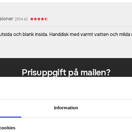
sioner
(
954
st)
tsida och blank insida. Handdisk med varmt vatten och milda
Prisuppgift på mailen?
a oss här för att få förslag på produkt och pris över
Det går också utmärkt att bara ställa frågor!
KONTAKTA OSS
Information
cookies