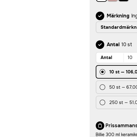
Märkning
In
Standardmärkn
Antal
10 st
Antal
10
st
—
106,
50
st
—
67,00
250
st
—
51,
Prissammans
Billie 300 ml kerami