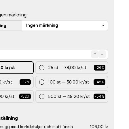
gen märkning
Ingen märkning
ing
+
-
00 kr
/st
25
st
—
78,00 kr
/st
-
26
%
 kr
/st
100
st
—
58,00 kr
/st
-
37
%
-
45
%
00 kr
/st
500
st
—
49,20 kr
/st
-
52
%
-
54
%
tällning
kmugg med korkdetaljer och matt finish
106,00 kr