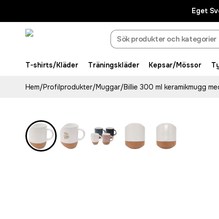
Eget Sv
T-shirts/Kläder
Träningskläder
Kepsar/Mössor
T
Hem
/
Profilprodukter
/
Muggar
/
Billie 300 ml keramikmugg med