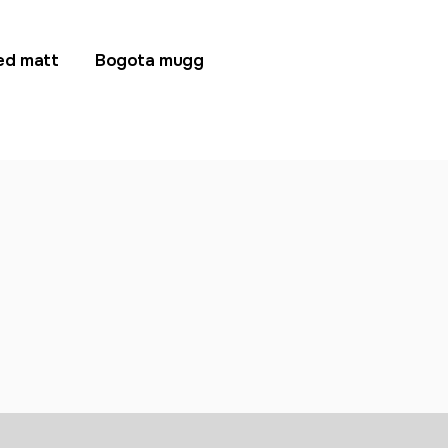
ed matt
Bogota mugg
Pasc