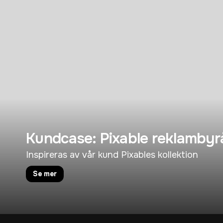
Kundcase: Pixable reklambyr
Inspireras av vår kund Pixables kollektion
Se mer