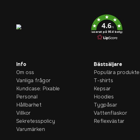
Service rating
4.6
/5
Baserat på 954 betyg
Info
Bästsäljare
Om oss
Populära produkte
Vanliga frågor
T-shirts
Kundcase: Pixable
Kepsar
Personal
Hoodies
Hållbarhet
Tygpåsar
Villkor
Vattenflaskor
Sekretesspolicy
Reflexvästar
Varumärken