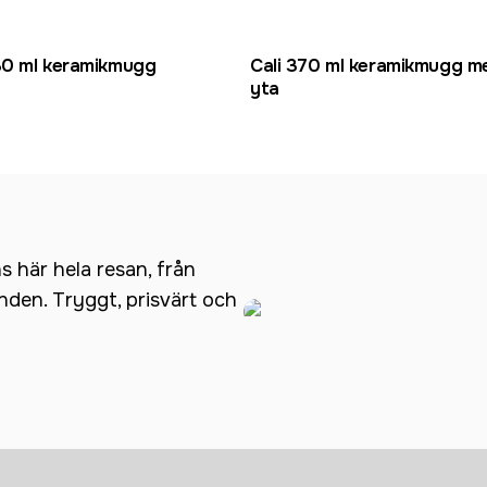
0 ml keramikmugg
Cali 370 ml keramikmugg m
yta
ns här hela resan, från
anden. Tryggt, prisvärt och