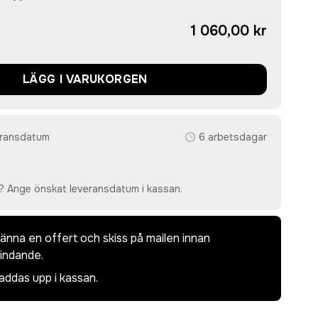
1 060,00 kr
LÄGG I VARUKORGEN
eransdatum
6 arbetsdagar
? Ange önskat leveransdatum i kassan.
dkänna en offert och skiss på mailen innan
bindande.
laddas upp i kassan.