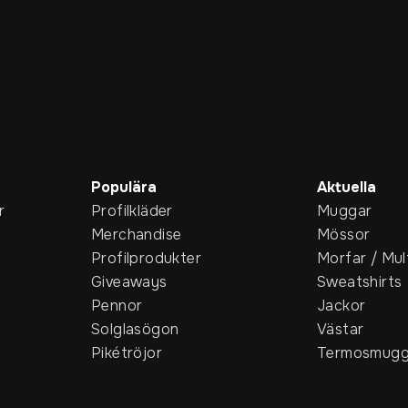
Populära
Aktuella
r
Profilkläder
Muggar
Merchandise
Mössor
Profilprodukter
Morfar / Mul
Giveaways
Sweatshirts
Pennor
Jackor
Solglasögon
Västar
Pikétröjor
Termosmugg