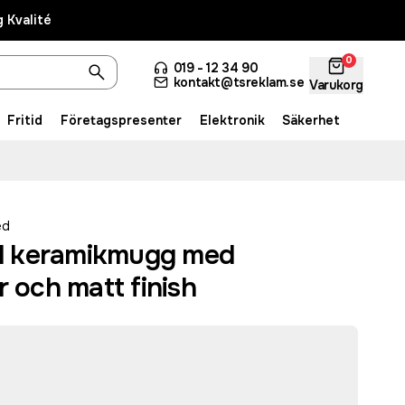
 Kvalité
0
019 - 12 34 90
kontakt@tsreklam.se
Varukorg
Fritid
Företagspresenter
Elektronik
Säkerhet
ed
 ml keramikmugg med
r och matt finish