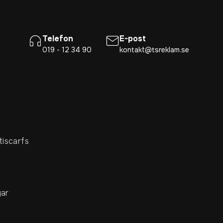
Telefon
E-post
019 - 12 34 90
kontakt@tsreklam.se
tiscarfs
ar