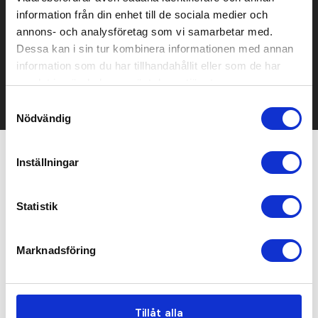
Prisuppgift på mailen?
information från din enhet till de sociala medier och
annons- och analysföretag som vi samarbetar med.
Kontakta oss här för att få förslag på produkt och pris över
Dessa kan i sin tur kombinera informationen med annan
mailen.
information som du har tillhandahållit eller som de har
Det går också utmärkt att bara ställa frågor!
samlat in när du har använt deras tjänster.
KONTAKTA OSS
Samtyckesval
Nödvändig
Inställningar
Relaterade produkter
Statistik
Marknadsföring
Tillåt alla