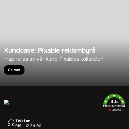
Kundcase: Pixable reklambyrå
Inspireras av vår kund Pixables kollektion
Se mer
4.6
/5
Baserat på 954 betyg
Telefon
019 - 12 34 90