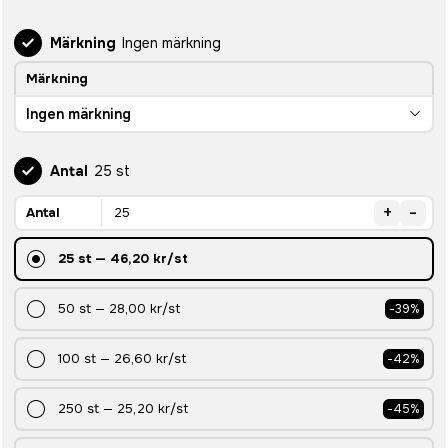
Märkning
Ingen märkning
Märkning
Ingen märkning
Antal
25 st
+
-
Antal
25
st
—
46,20 kr
/st
50
st
—
28,00 kr
/st
-
39
%
100
st
—
26,60 kr
/st
-
42
%
250
st
—
25,20 kr
/st
-
45
%