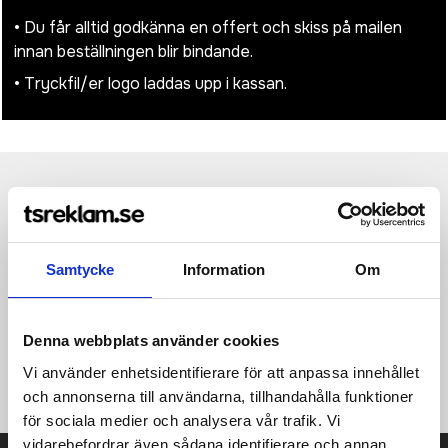
• Du får alltid godkänna en offert och skiss på mailen
innan beställningen blir bindande.
• Tryckfil/er logo laddas upp i kassan.
Produktinformation
Specifikationer
Pristabell
Recensioner
(
954
st)
Boreas-mössan med patch håller dig inte bara varm och skön
Samtycke
Information
Om
utan är också ett utmärkt val för personlig branding. Mössan
är tillverkad av 1x1 ribbstickad akryl och är varm och slitstark.
Den kontrastfärgade tygpatch som är vävd av polyester ger
en utmärkt möjlighet att presentera din logotyp eller annan
Denna webbplats använder cookies
branding. Boreas-mössan ger dig komfort, individualitet och
Vi använder enhetsidentifierare för att anpassa innehållet
praktisk funktion.
och annonserna till användarna, tillhandahålla funktioner
för sociala medier och analysera vår trafik. Vi
vidarebefordrar även sådana identifierare och annan