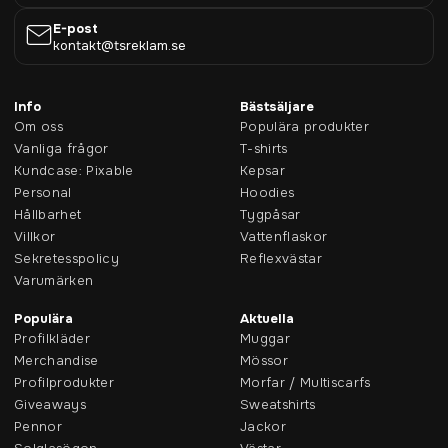
E-post
kontakt@tsreklam.se
Info
Bästsäljare
Om oss
Populära produkter
Vanliga frågor
T-shirts
Kundcase: Pixable
Kepsar
Personal
Hoodies
Hållbarhet
Tygpåsar
Villkor
Vattenflaskor
Sekretesspolicy
Reflexvästar
Varumärken
Populära
Aktuella
Profilkläder
Muggar
Merchandise
Mössor
Profilprodukter
Morfar / Multiscarfs
Giveaways
Sweatshirts
Pennor
Jackor