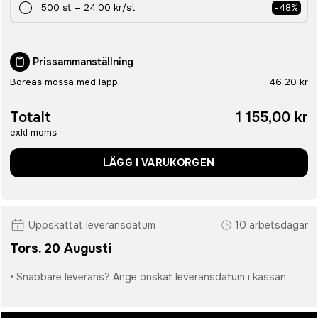
500
st
—
24,00 kr
/st
-
48
%
Prissammanställning
Boreas mössa med lapp
46,20 kr
Totalt
1 155,00 kr
exkl moms
LÄGG I VARUKORGEN
Uppskattat leveransdatum
10 arbetsdagar
Tors. 20 Augusti
• Snabbare leverans? Ange önskat leveransdatum i kassan.