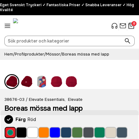
Eget Svenskt Tryckeri ✓ Fantastiska Priser ✓ Snabba Leveranser ✓ Hög
Kvalité
0
Hem
/
Profilprodukter
/
Mössor
/
Boreas mössa med lapp
38676-03
Elevate Essentials
,
Elevate
/
Boreas mössa med lapp
Färg
Röd