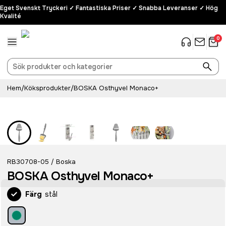
Eget Svenskt Tryckeri ✓ Fantastiska Priser ✓ Snabba Leveranser ✓ Hög
Kvalité
0
Hem
/
Köksprodukter
/
BOSKA Osthyvel Monaco+
Rostfritt stål
RB30708-05
Boska
/
BOSKA Osthyvel Monaco+
Färg
stål