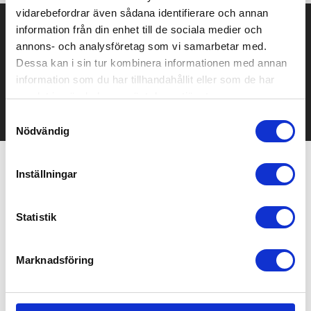
vidarebefordrar även sådana identifierare och annan
Prisuppgift på mailen?
information från din enhet till de sociala medier och
annons- och analysföretag som vi samarbetar med.
Kontakta oss här för att få förslag på produkt och pris över
Dessa kan i sin tur kombinera informationen med annan
mailen.
information som du har tillhandahållit eller som de har
Det går också utmärkt att bara ställa frågor!
samlat in när du har använt deras tjänster.
KONTAKTA OSS
Samtyckesval
Nödvändig
Inställningar
Relaterade produkter
Statistik
Marknadsföring