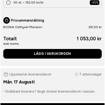
50
st
—
192,00 kr
/st
-
45
%
Prissammanställning
BOSKA Osthyvel Monaco+
351,00 kr
Totalt
1 053,00 kr
exkl moms
LÄGG I VARUKORGEN
Uppskattat leveransdatum
7 arbetsdagar
Mån. 17 Augusti
• Snabbare leverans? Ange önskat leveransdatum i kassan.