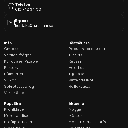
Telefon
019 - 12 34 90
E-post
kontakt@tsreklam.se
Info
Bästsäljare
Om oss
Populära produkter
Vanliga frågor
T-shirts
Kundcase: Pixable
Kepsar
Personal
Hoodies
Hållbarhet
Tygpåsar
Villkor
Vattenflaskor
Sekretesspolicy
Reflexvästar
Varumärken
Populära
Aktuella
Profilkläder
Muggar
Merchandise
Mössor
Profilprodukter
Morfar / Multiscarfs