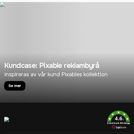
Kundcase: Pixable reklambyrå
Inspireras av vår kund Pixables kollektion
Se mer
4.6
/5
Baserat på 954 betyg