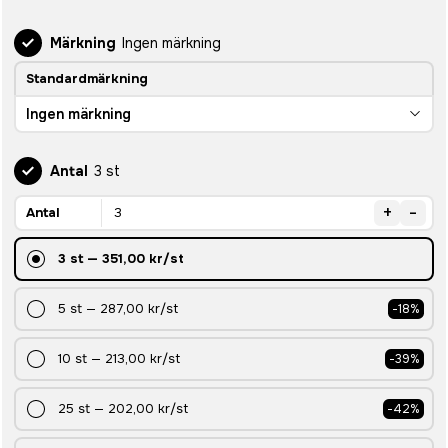
Märkning
Ingen märkning
Standardmärkning
Ingen märkning
Antal
3 st
+
-
Antal
3
st
—
351,00 kr
/st
5
st
—
287,00 kr
/st
-
18
%
10
st
—
213,00 kr
/st
-
39
%
25
st
—
202,00 kr
/st
-
42
%