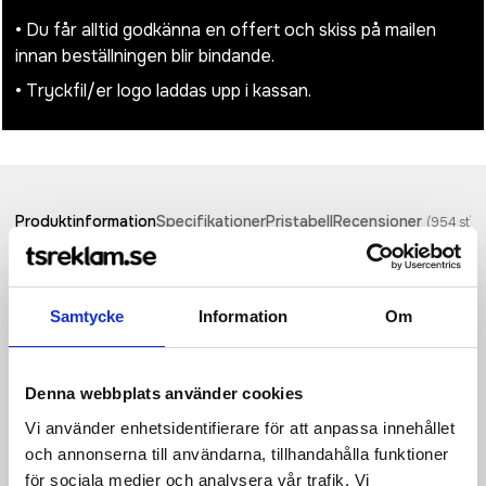
• Du får alltid godkänna en offert och skiss på mailen
innan beställningen blir bindande.
• Tryckfil/er logo laddas upp i kassan.
Produktinformation
Specifikationer
Pristabell
Recensioner
(
954
st)
Cheese Slicer Monaco+ är den verkliga superstjärnan när det
gäller osthyvlar. Denna osthyvel i rostfritt stål från varumärket
Samtycke
Information
Om
BOSKA - ett B Corporation-certifierat företag - är lämplig för
alla typer av ost, tål maskindisk och kylskåpsdisk och har ett
unikt diamantmönster med non-stick. Den här osthyveln har
tilldelats det prestigefyllda Red Dot Design Award och har
Denna webbplats använder cookies
livstidsgaranti och kombinerar förstklassig kvalitet med stilfull
Vi använder enhetsidentifierare för att anpassa innehållet
design.
och annonserna till användarna, tillhandahålla funktioner
för sociala medier och analysera vår trafik. Vi