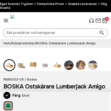
Eget Svenskt Tryckeri ✓ Fantastiska Priser ✓ Snabba Leveranser ✓ Hög
Kvalité
0
Hem
/
Köksprodukter
/
BOSKA Ostskärare Lumberjack Amigo
Rostfritt stål
RB85053-05
Boska
/
BOSKA Ostskärare Lumberjack Amigo
Färg
brun