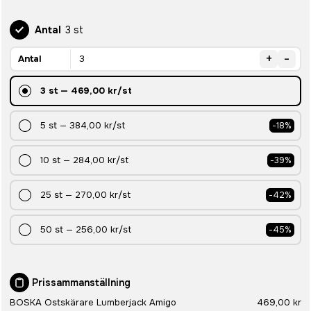
Antal
3 st
+
-
Antal
3
st
—
469,00 kr
/st
5
st
—
384,00 kr
/st
-
18
%
10
st
—
284,00 kr
/st
-
39
%
25
st
—
270,00 kr
/st
-
42
%
50
st
—
256,00 kr
/st
-
45
%
Prissammanställning
BOSKA Ostskärare Lumberjack Amigo
469,00 kr