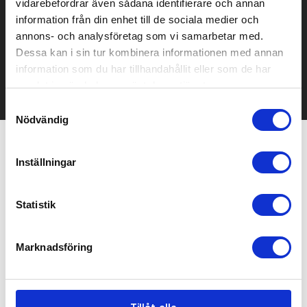
vidarebefordrar även sådana identifierare och annan
Prisuppgift på mailen?
information från din enhet till de sociala medier och
annons- och analysföretag som vi samarbetar med.
Kontakta oss här för att få förslag på produkt och pris över
mailen.
Dessa kan i sin tur kombinera informationen med annan
Det går också utmärkt att bara ställa frågor!
information som du har tillhandahållit eller som de har
samlat in när du har använt deras tjänster.
KONTAKTA OSS
Samtyckesval
Nödvändig
Relaterade produkter
Inställningar
Statistik
Marknadsföring