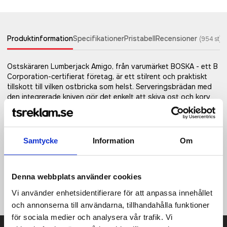
Produktinformation
Specifikationer
Pristabell
Recensioner
(
954
st)
Ostskäraren Lumberjack Amigo, från varumärket BOSKA - ett B
Corporation-certifierat företag, är ett stilrent och praktiskt
tillskott till vilken ostbricka som helst. Serveringsbrädan med
den integrerade kniven gör det enkelt att skiva ost och korv
samtidigt som den fungerar som ett iögonfallande blickfång
på bordet.Perfekt för halvhård och hård ost som Cheddar och
lagrad Gouda, den hanterar även korvar med lätthet. Tillverkad
av hållbart bokträ och rostfritt stål, gjord för långvarig
Samtycke
Information
Om
användning. Den innovativa designen har en avtagbar
holländsk ostkniv som ger dig flexibilitet, medan den inbyggda
skåran snyggt samlar upp smulor. Den är designad för säker
Denna webbplats använder cookies
enhandsanvändning och erbjuder både bekvämlighet och
kontroll.
Vi använder enhetsidentifierare för att anpassa innehållet
och annonserna till användarna, tillhandahålla funktioner
för sociala medier och analysera vår trafik. Vi