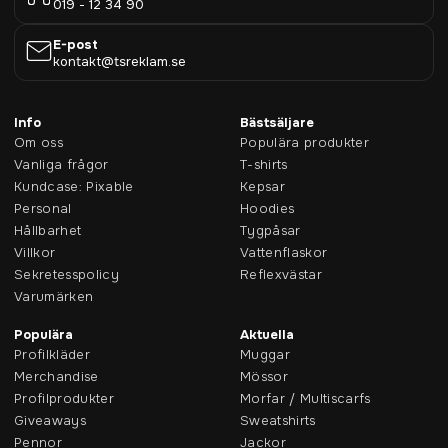
019 - 12 34 90
E-post
kontakt@tsreklam.se
Info
Bästsäljare
Om oss
Populära produkter
Vanliga frågor
T-shirts
Kundcase: Pixable
Kepsar
Personal
Hoodies
Hållbarhet
Tygpåsar
Villkor
Vattenflaskor
Sekretesspolicy
Reflexvästar
Varumärken
Populära
Aktuella
Profilkläder
Muggar
Merchandise
Mössor
Profilprodukter
Morfar / Multiscarfs
Giveaways
Sweatshirts
Pennor
Jackor