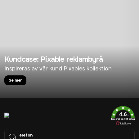
Kundcase: Pixable reklambyrå
Inspireras av vår kund Pixables kollektion
Se mer
4.6
/5
Baserat på 954 betyg
Telefon