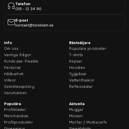
Telefon
019 - 12 34 90
E-post
kontakt@tsreklam.se
Info
Bästsäljare
Om oss
Populära produkter
Vanliga frågor
T-shirts
Kundcase: Pixable
Kepsar
Personal
Hoodies
Hållbarhet
Tygpåsar
Villkor
Vattenflaskor
Sekretesspolicy
Reflexvästar
Varumärken
Populära
Aktuella
Profilkläder
Muggar
Merchandise
Mössor
Profilprodukter
Morfar / Multiscarfs
Giveaways
Sweatshirts