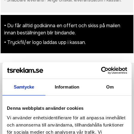
• Snabbare leverans? Ange önskat leveransdatum i kassan.
• Du får alltid godkänna en offert och skiss på mailen
innan beställningen blir bindande.
• Tryckfil/er logo laddas upp i kassan.
Produktinformation
Specifikationer
Pristabell
Recensioner
(
954
st)
Samtycke
Information
Om
·100% polyuretan (skinnimitation) ·"Saffiano" fin mönstrat
·Mjukt foder ·Handledsrem ·Huvudfack med guldig
metalldragkedja ·Skumvaddering ·Avrivbar etikett för enkel
Denna webbplats använder cookies
ommärkning ·Dimensioner: 26 x 17 cm ·Maximal tryckyta: 23 x 14
Vi använder enhetsidentifierare för att anpassa innehållet
cm.
och annonserna till användarna, tillhandahålla funktioner
för sociala medier och analysera vår trafik. Vi