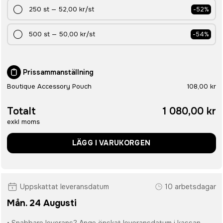
250
st
—
52,00 kr
/st
-
52
%
500
st
—
50,00 kr
/st
-
54
%
Prissammanställning
Boutique Accessory Pouch
108,00 kr
Totalt
1 080,00 kr
exkl moms
LÄGG I VARUKORGEN
Uppskattat leveransdatum
10 arbetsdagar
Mån. 24 Augusti