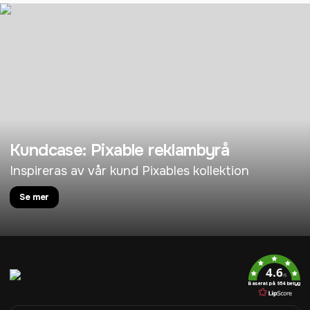
Kundcase: Pixable reklambyrå
Inspireras av vår kund Pixables kollektion
Se mer
4.6
/5
Baserat på 954 betyg