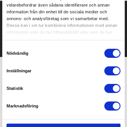
vidarebefordrar även sådana identifierare och annan
Prisuppgift på mailen?
information från din enhet till de sociala medier och
annons- och analysföretag som vi samarbetar med.
Kontakta oss här för att få förslag på produkt och pris över
Dessa kan i sin tur kombinera informationen med annan
mailen.
information som du har tillhandahållit eller som de har
Det går också utmärkt att bara ställa frågor!
samlat in när du har använt deras tjänster.
KONTAKTA OSS
Samtyckesval
Nödvändig
Inställningar
Relaterade produkter
Statistik
Marknadsföring