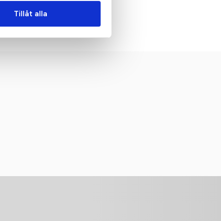
net
mugg
Tillåt alla