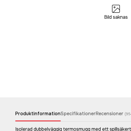
Bild saknas
Produktinformation
Specifikationer
Recensioner
(
95
Isolerad dubbelväggig termosmugg med ett spillsäkert