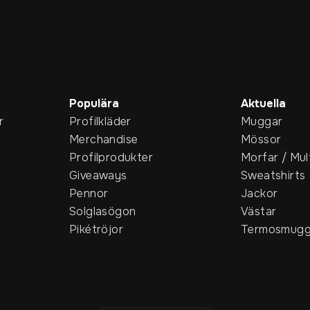
Populära
Aktuella
r
Profilkläder
Muggar
Merchandise
Mössor
Profilprodukter
Morfar / Mul
Giveaways
Sweatshirts
Pennor
Jackor
Solglasögon
Västar
Pikétröjor
Termosmugg