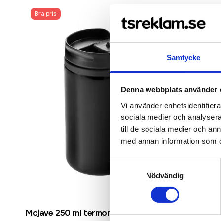
Bra pris
Recommen
Samtycke
Denna webbplats använder 
Vi använder enhetsidentifierar
sociala medier och analysera 
till de sociala medier och a
med annan information som du 
Samtyckesval
Nödvändig
Rostfritt st
Mojave 250 ml termomugg
Jetta 330 