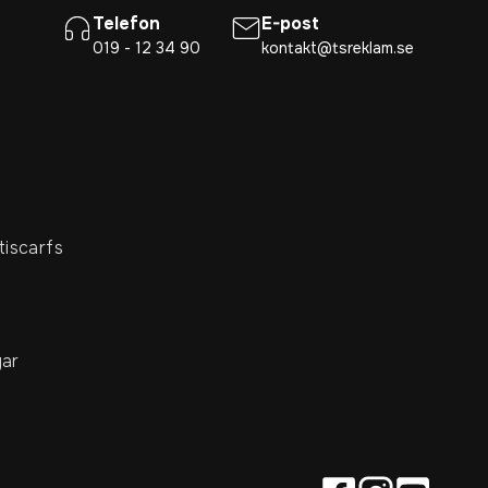
Telefon
E-post
019 - 12 34 90
kontakt@tsreklam.se
tiscarfs
ar