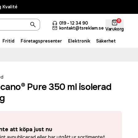
 Kvalité
0
019 - 12 34 90
kontakt@tsreklam.se
Varukorg
Fritid
Företagspresenter
Elektronik
Säkerhet
ed
cano® Pure 350 ml isolerad
g
nte att köpa just nu
ligt avpublicerad eller har utgått ur sortimentet.