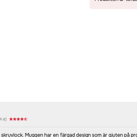
4
st)
 skruvlock. Muggen har en färgad design som är gjuten på pr