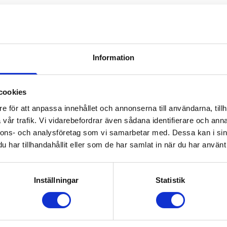
ded
Bästsäljare
Information
cookies
e för att anpassa innehållet och annonserna till användarna, tillh
vår trafik. Vi vidarebefordrar även sådana identifierare och anna
nnons- och analysföretag som vi samarbetar med. Dessa kan i sin
har tillhandahållit eller som de har samlat in när du har använt 
Inställningar
Statistik
ål
ml vakuumisolerad termos i
Elwood 410 ml RCS-certifi