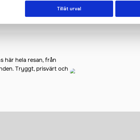
isolerad termos av återvun
rostfritt stål
Tillåt urval
ns här hela resan, från
anden. Tryggt, prisvärt och