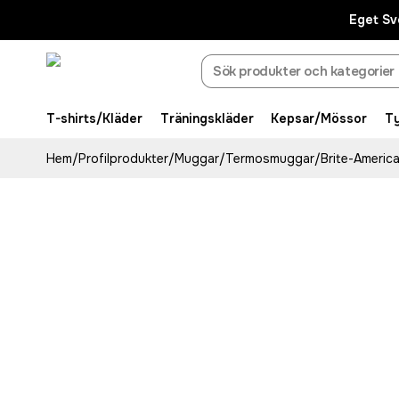
Eget Sv
T-shirts/Kläder
Träningskläder
Kepsar/Mössor
T
Hem
/
Profilprodukter
/
Muggar
/
Termosmuggar
/
Brite-Americ