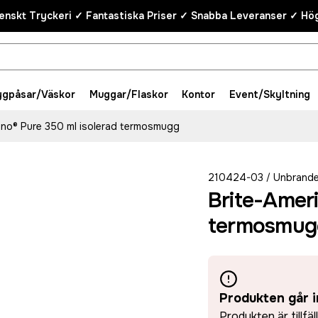
enskt Tryckeri ✓ Fantastiska Priser ✓ Snabba Leveranser ✓ Hög
ygpåsar/Väskor
Muggar/Flaskor
Kontor
Event/Skyltning
ano® Pure 350 ml isolerad termosmugg
210424-03
Unbrand
/
Brite-Ameri
termosmug
Produkten går i
Produkten är tillfäl