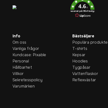
4.6
/5
Baserat på 954 betyg
Info
Bästsäljare
Om oss
Populära produkte
Vanliga frågor
T-shirts
Kundcase: Pixable
Kepsar
Personal
Hoodies
Hållbarhet
Tygpåsar
Villkor
Vattenflaskor
Sekretesspolicy
Reflexvästar
Varumärken