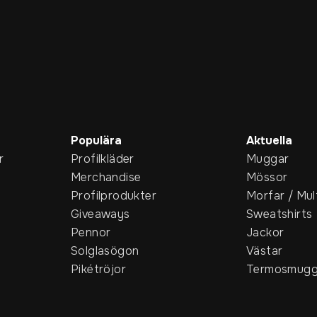
Populära
Aktuella
r
Profilkläder
Muggar
Merchandise
Mössor
Profilprodukter
Morfar / Mul
Giveaways
Sweatshirts
Pennor
Jackor
Solglasögon
Västar
Pikétröjor
Termosmugg