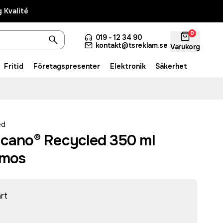
 Kvalité
0
019 - 12 34 90
kontakt@tsreklam.se
Varukorg
Fritid
Företagspresenter
Elektronik
Säkerhet
ed
icano® Recycled 350 ml
rmos
rt