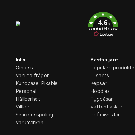
Service rating
4.6
/5
Baserat på 954 betyg
Info
Bästsäljare
Om oss
Populära produkte
Vanliga frågor
T-shirts
Kundcase: Pixable
Kepsar
Personal
Hoodies
Hållbarhet
Tygpåsar
Villkor
Vattenflaskor
Sekretesspolicy
Reflexvästar
Varumärken