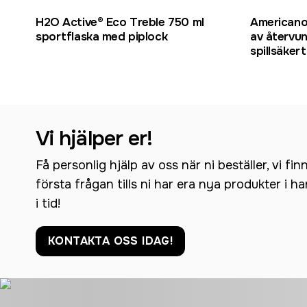
H2O Active® Eco Treble 750 ml
Americano
sportflaska med piplock
av återvu
spillsäkert
Vi hjälper er!
Få personlig hjälp av oss när ni beställer, vi fin
första frågan tills ni har era nya produkter i h
i tid!
KONTAKTA OSS IDAG!