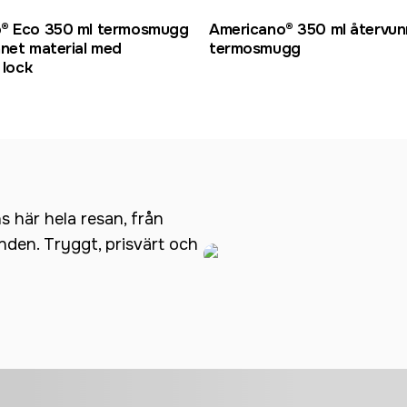
® Eco 350 ml termosmugg
Americano® 350 ml återvu
nnet material med
termosmugg
 lock
ns här hela resan, från
anden. Tryggt, prisvärt och