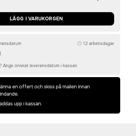
LÄGG I VARUKORGEN
eransdatum
12 arbetsdagar
i
? Ange önskat leveransdatum i kassan.
dkänna en offert och skiss på mailen innan
bindande.
laddas upp i kassan.