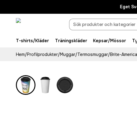
Eget Sv
T-shirts/Kläder
Träningskläder
Kepsar/Mössor
T
Hem
/
Profilprodukter
/
Muggar
/
Termosmuggar
/
Brite-Americ