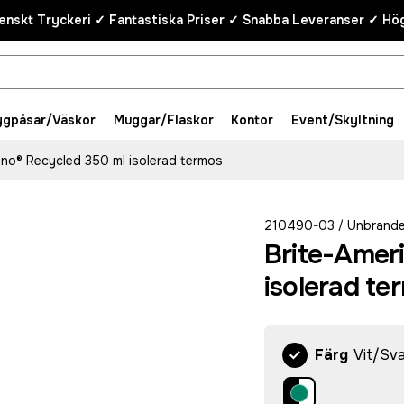
enskt Tryckeri ✓ Fantastiska Priser ✓ Snabba Leveranser ✓ Hög
ygpåsar/Väskor
Muggar/Flaskor
Kontor
Event/Skyltning
ano® Recycled 350 ml isolerad termos
210490-03
Unbrand
/
Brite-Amer
isolerad te
Färg
Vit/Sva