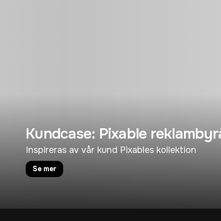
Kundcase: Pixable reklambyr
Inspireras av vår kund Pixables kollektion
Se mer