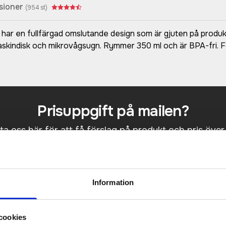
sioner
(
954
st)
 en fullfärgad omslutande design som är gjuten på produkte
maskindisk och mikrovågsugn. Rymmer 350 ml och är BPA-fri. F
Prisuppgift på mailen?
a oss här för att få förslag på produkt och pris över
Det går också utmärkt att bara ställa frågor!
KONTAKTA OSS
Information
cookies