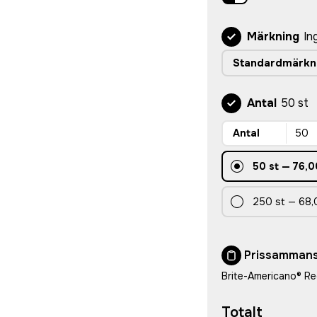
Märkning
In
Standardmärkn
Antal
50 st
Antal
50
st
—
76,0
250
st
—
68,
Prissammans
Brite-Americano® Re
Totalt