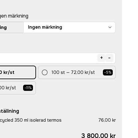
gen märkning
Ingen märkning
ing
+
-
0 kr
/st
100
st
—
72,00 kr
/st
-
5
%
00 kr
/st
-
11
%
tällning
cycled 350 ml isolerad termos
76,00 kr
3 800,00 kr