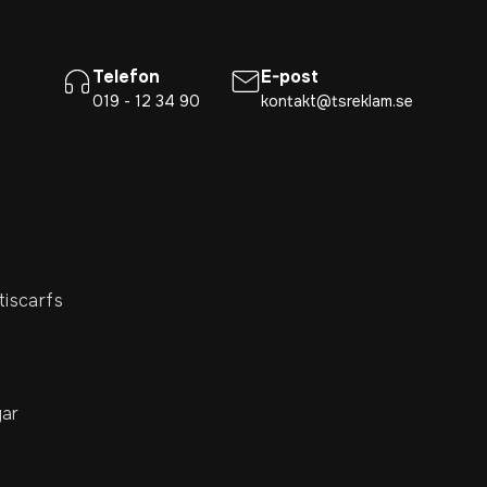
Telefon
E-post
019 - 12 34 90
kontakt@tsreklam.se
tiscarfs
ar