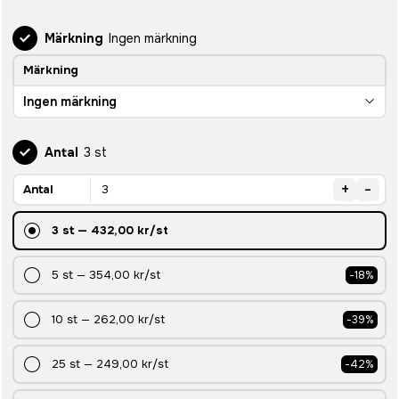
Märkning
Ingen märkning
Märkning
Ingen märkning
Antal
3 st
+
-
Antal
3
st
—
432,00 kr
/st
5
st
—
354,00 kr
/st
-
18
%
10
st
—
262,00 kr
/st
-
39
%
25
st
—
249,00 kr
/st
-
42
%