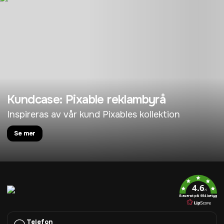
Kundcase: Pixable reklambyrå
Inspireras av vår kund Pixables kollektion
Se mer
4.6
/5
Baserat på 954 betyg
Telefon