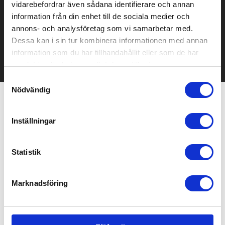
Prisuppgift på mailen?
vidarebefordrar även sådana identifierare och annan
information från din enhet till de sociala medier och
Kontakta oss här för att få förslag på produkt och pris över
annons- och analysföretag som vi samarbetar med.
mailen.
Dessa kan i sin tur kombinera informationen med annan
Det går också utmärkt att bara ställa frågor!
information som du har tillhandahållit eller som de har
KONTAKTA OSS
samlat in när du har använt deras tjänster.
Samtyckesval
Nödvändig
Relaterade produkter
Inställningar
Bra pris
Statistik
Marknadsföring