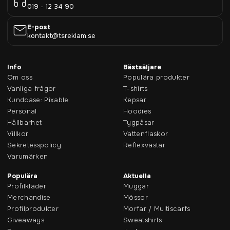
019 - 12 34 90
E-post
kontakt@tsreklam.se
Info
Bästsäljare
Om oss
Populära produkter
Vanliga frågor
T-shirts
Kundcase: Pixable
Kepsar
Personal
Hoodies
Hållbarhet
Tygpåsar
Villkor
Vattenflaskor
Sekretesspolicy
Reflexvästar
Varumärken
Populära
Aktuella
Profilkläder
Muggar
Merchandise
Mössor
Profilprodukter
Morfar / Multiscarfs
Giveaways
Sweatshirts