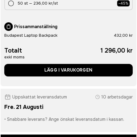
50
st
—
236,00 kr
/st
-
45
%
Prissammanställning
Budapest Laptop Backpack
432,00 kr
Totalt
1 296,00 kr
exkl moms
LÄGG I VARUKORGEN
Uppskattat leveransdatum
10 arbetsdagar
Fre. 21 Augusti
• Snabbare leverans? Ange önskat leveransdatum i kassan.