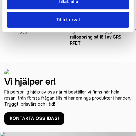
Tillåt alla
Tillåt urval
Trend ryggsäck 17L
Byron 15,6 tums ryggsäck med
rullöppning på 18 l av GRS
RPET
Vi hjälper er!
Få personlig hjälp av oss när ni beställer, vi finns här hela
resan, från första frågan tills ni har era nya produkter i handen.
Tryggt, prisvärt och i tid!
KONTAKTA OSS IDAG!