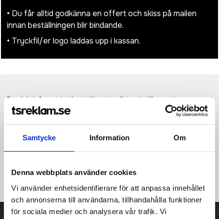
• Du får alltid godkänna en offert och skiss på mailen
innan beställningen blir bindande.
• Tryckfil/er logo laddas upp i kassan.
Produktinformation
Specifikationer
Pristabell
Recensioner
(
954
st)
·100% Polyester (600D recycled, 210D) ·Boho sack laptop
backpack with carrying handle ·Adjustable padded shoulder
Samtycke
Information
Om
straps ·Roll top closure ·Main compartment with padded case
for laptops compatible up to 15.6" ·Zipped front pocket ·Side
pocket with press stud closure and side insert pocket
Denna webbplats använder cookies
·Capacity: 16 Litres ·Dimensions: 40 x 28 x 16 cm
Vi använder enhetsidentifierare för att anpassa innehållet
och annonserna till användarna, tillhandahålla funktioner
för sociala medier och analysera vår trafik. Vi