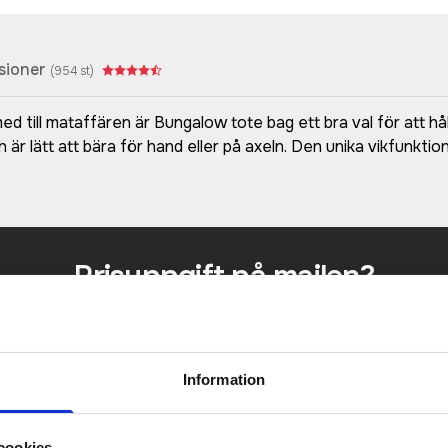
sioner
(
954
st)
ed till mataffären är Bungalow tote bag ett bra val för att hå
ch är lätt att bära för hand eller på axeln. Den unika vikfunk
Prisuppgift på mailen?
a oss här för att få förslag på produkt och pris över
Det går också utmärkt att bara ställa frågor!
Information
KONTAKTA OSS
cookies