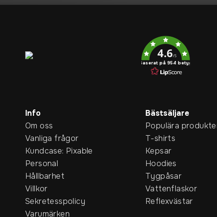
Service rating
4.6
/5
Baserat på 954 betyg
Info
Bästsäljare
Om oss
Populära produkte
Vanliga frågor
T-shirts
Kundcase: Pixable
Kepsar
Personal
Hoodies
Hållbarhet
Tygpåsar
Villkor
Vattenflaskor
Sekretesspolicy
Reflexvästar
Varumärken