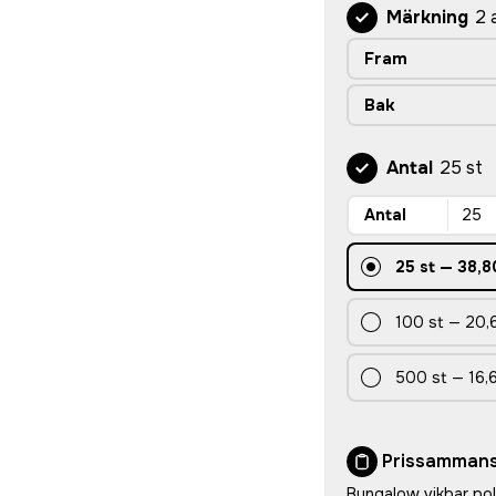
Märkning
2 
Fram
Bak
Antal
25 st
Antal
25
st
—
38,8
100
st
—
20,
500
st
—
16,
Prissammans
Bungalow vikbar po