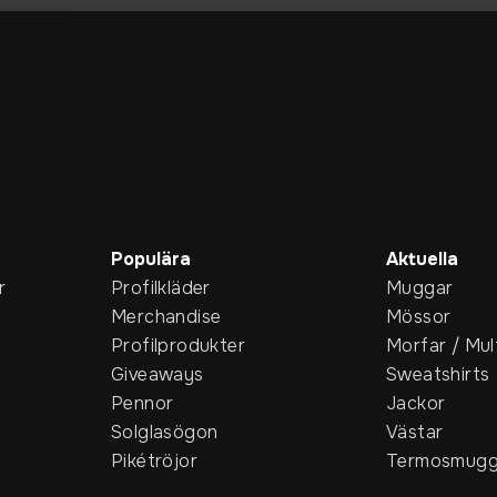
Populära
Aktuella
r
Profilkläder
Muggar
Merchandise
Mössor
Profilprodukter
Morfar / Mul
Giveaways
Sweatshirts
Pennor
Jackor
Solglasögon
Västar
Pikétröjor
Termosmugg