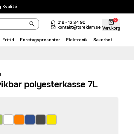
 Kvalité
0
019 - 12 34 90
kontakt@tsreklam.se
Varukorg
Fritid
Företagspresenter
Elektronik
Säkerhet
d
ikbar polyesterkasse 7L