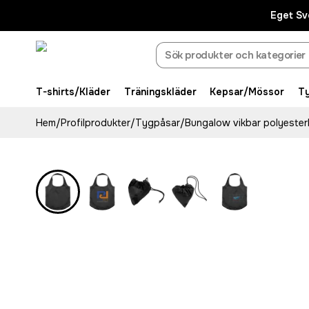
Eget Sv
T-shirts/Kläder
Träningskläder
Kepsar/Mössor
T
Hem
/
Profilprodukter
/
Tygpåsar
/
Bungalow vikbar polyeste