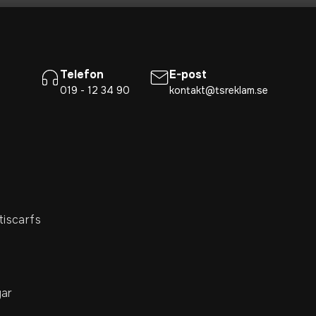
Telefon
E-post
019 - 12 34 90
kontakt@tsreklam.se
tiscarfs
ar