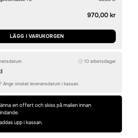
970,00 kr
LÄGG I VARUKORGEN
eransdatum
10 arbetsdagar
i
? Ange önskat leveransdatum i kassan.
dkänna en offert och skiss på mailen innan
bindande.
laddas upp i kassan.