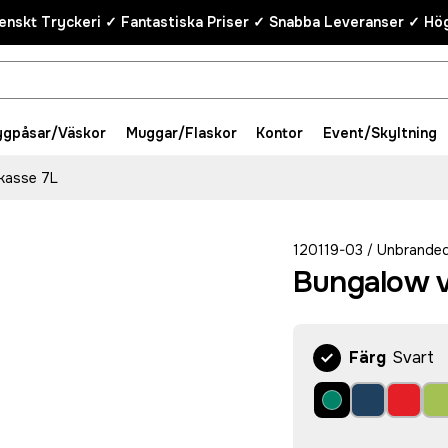
enskt Tryckeri ✓ Fantastiska Priser ✓ Snabba Leveranser ✓ Hög
ygpåsar/Väskor
Muggar/Flaskor
Kontor
Event/Skyltning
rkasse 7L
120119-03
Unbrande
/
Bungalow v
Färg
Svart