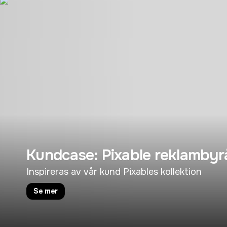
Kundcase: Pixable reklambyr
Inspireras av vår kund Pixables kollektion
Se mer