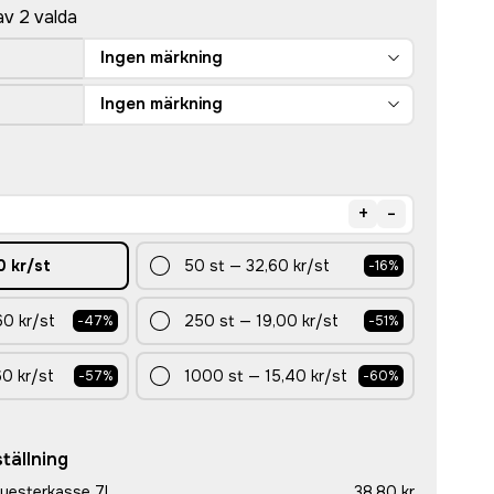
av 2 valda
Ingen märkning
Ingen märkning
+
-
0 kr
/st
50
st
—
32,60 kr
/st
-
16
%
60 kr
/st
250
st
—
19,00 kr
/st
-
47
%
-
51
%
60 kr
/st
1000
st
—
15,40 kr
/st
-
57
%
-
60
%
tällning
lyesterkasse 7L
38,80 kr